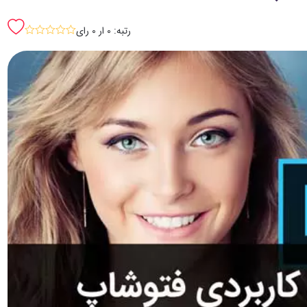
رتبه: 0 ار 0 رای
sssss