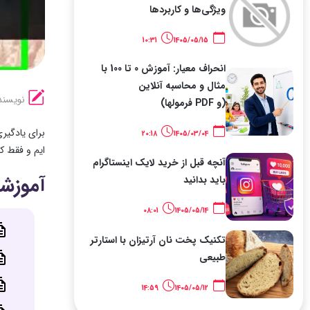
ویژگی‌ها و کاربردها
10:31
1405/05/15
انحراف معیار: آموزش 0 تا 100 با
مثال و محاسبه آنلاین
نویسند
(و PDF فرمولها)
برای یادگیر
20:18
1405/03/04
ایم و فقط کا
آنچه قبل از خرید لایک اینستاگرام
آموزشه
باید بدانید
08:01
1405/05/14
تکنیک پخت نان آرتیزان با استارتر
طبیعی
14:59
1405/05/12