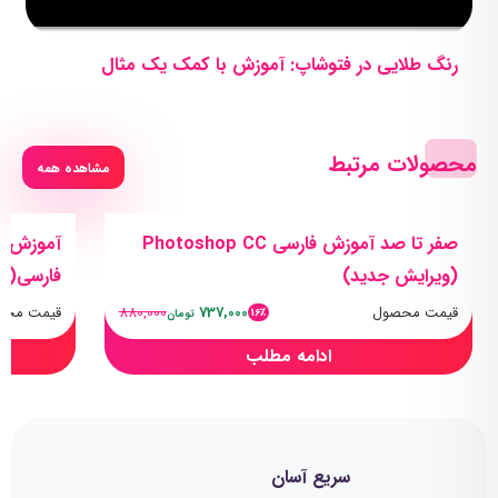
رنگ طلایی در فتوشاپ: آموزش با کمک یک مثال
محصولات مرتبط
مشاهده همه
صفر تا صد آموزش فارسی Photoshop CC
(ویرایش جدید)
فارسی(کیف
قیمت محصول
737,000
880,000
قیمت محص
16٪
تومان
ادامه مطلب
سریع آسان