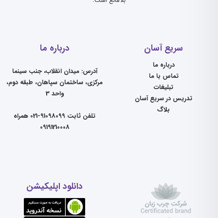
بلامانع است.
سریع آسان
درباره ما
درباره ما
آدرس: میدان انقلاب، جنب سینما
تماس با ما
مرکزی، ساختمان سپاهان، طبقه دوم،
تبلیغات
واحد 3
تدریس در سریع آسان
بلاگ
تلفن ثابت 91098099-021 همراه
09191210008
دانلود اپلیکیشن