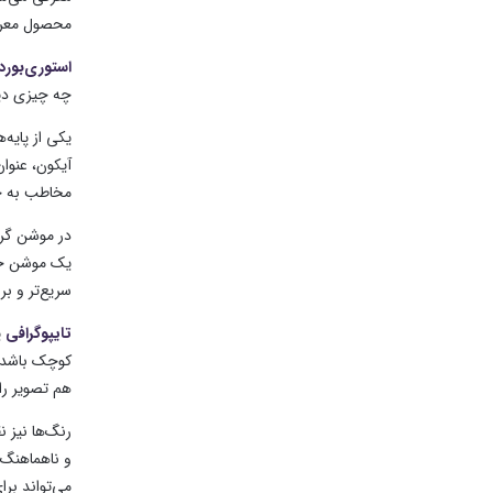
محصول معرفی
استوری‌بورد
چه چیزی دید
یکی از پایه
آیکون، عنوا
مخاطب به جا
در موشن گر
یک موشن حرف
سریع‌تر و بر
تایپوگرافی
ی
کوچک باشد و
هم تصویر را 
رنگ‌ها نیز 
و ناهماهنگ
می‌تواند برا