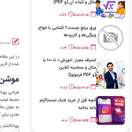
مثال و اثبات آن (و PDF)
10:36
1405/03/05
ورق برنج چیست؟ آشنایی با انواع،
ویژگی‌ها و کاربردها
نویسند
10:31
1405/05/15
انحراف معیار: آموزش 0 تا 100 با
شده از کارب
مثال و محاسبه آنلاین
(و PDF فرمولها)
موشن 
20:18
1405/03/04
طراحی پویان
محیط فیلم‌س
آنچه قبل از خرید لایک اینستاگرام
به عنوان مثا
باید بدانید
بعدی برای کا
08:01
1405/05/14
پویانگاشتار