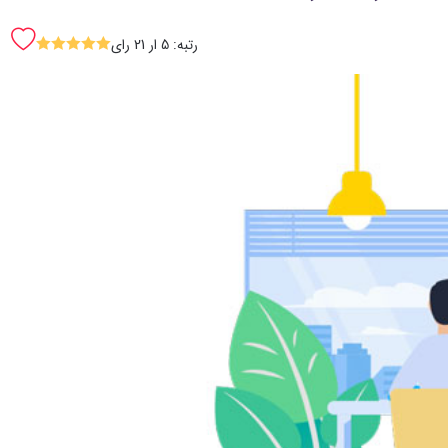
رتبه: 5 ار 21 رای
SSSSS