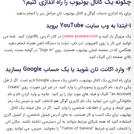
چگونه یک کانال یوتیوب را راه ‌اندازی کنیم؟
برای راه‌ اندازی حساب گوگل و کانال یوتیوب تان مراحل زیر را انجام بدهید:
1-ابتدا به وب ‌سایت YouTube بروید
یک مرورگر باز کنید و
www.youtube.comرا
در کادر آدرس URL‌وارد کنید. شما می
‌توانید این کار را روی کامپیوتر، لپ تاپ، تبلت یا دستگاه تلفن همراه انجام دهید.
هنگامی که در صفحه اصلی یوتیوب هستید، روی “Sign In” در گوشه سمت راست
بالای صفحه ‌تان کلیک کنید.
2- وارد اکانت تان شوید یا یک حساب Google بسازید
برای راه ‌اندازی یک کانال یوتیوب، داشتن یک حساب Google لازم است. اگر از قبل
یکی دارید، نام کاربری و پسوردتان را وارد کنید. در غیر این صورت، روی “Create
an Account” کلیک و فیلد های مورد نیاز را پر کنید. علاوه بر وارد کردن نام و نام
خانوادگی تان، می‌ توانید یک نام کاربری گوگل هم انتخاب کنید و سپس یک رمز
عبور ایجاد و برخی از اطلاعات شخصی را وارد کنید. اگر در حال ایجاد یک کانال
یوتیوب برای یک کسب و کار هستید، به جای آدرس ایمیل شخصی، از ایمیل کاری
استفاده کنید که همه شرکای مرتبط بتوانند به آن دسترسی داشته باشند. مکان تان
را انتخاب کنید و شرایط “Terms of Service” را بخوانید. سپس، می‌ توانید روی