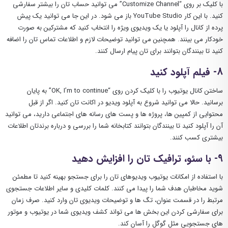
با کلیک بر روی “Customize Channel” می توانید حساب تان را بیشتر سفارشی
کنید. با این کار YouTube Studio باز می ‌شود. در این جا می‌ توانید یک پیش
‌پرده از کانال را آپلود یا یک ویدیوی ویژه را انتخاب کنید که مشترکین به صورت
خودکار می‌ بینند. همچنین می ‌توانید توضیحات لازم و اطلاعات تماس تان را اضافه
کنید تا بینندگان بتوانند برای تان پیام ارسال کنند.
8- فیلم آپلود کنید
ساختن کانال یوتیوب را با کلیک کردن روی “OK, I’m to continue” به پایان
برسانید. حالا می ‌توانید شروع به آپلود ویدیو در اکانت تان کنید. اگر از قبل
محتوایی از کمپین ‌ها، پروژه‌ ها و پست ‌های رسانه ‌های اجتماعی دارید، می ‌توانید
آن را آپلود کنید تا بینندگان بتوانند کتابخانه شما را بررسی و درباره برندتان اطلاعات
بیشتری کسب کنند.
9- با سئو، ترافیک تان را افزایش دهید
با استفاده از امکانات یوتیوب ویدیوهای تان را برای جستجو بهینه کنید تا مطمئن
شوید مخاطبان هدف شما را پیدا می‌ کنند. کلمات کلیدی و سایر اطلاعات جستجوی
مرتبط را در قسمت عنوان، تگ‌ ها و توضیحات ویدیوی تان وارد کنید. صرف زمان
برای سفارشی کردن این بخش ‌ها می ‌تواند کشف ویدیوی شما در یوتیوب و موتور
های جستجویی مثل گوگل را آسان کند.