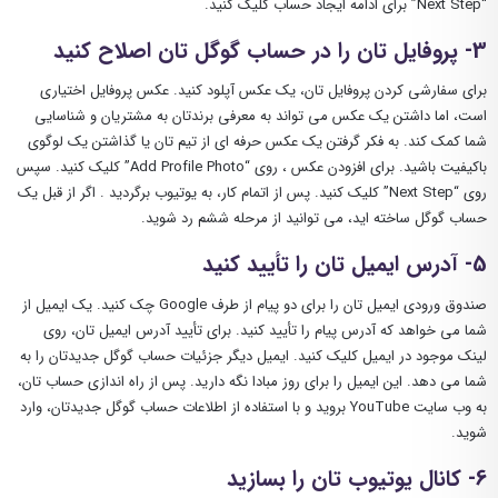
“Next Step” برای ادامه ایجاد حساب کلیک کنید.
3- پروفایل تان را در حساب گوگل تان اصلاح کنید
برای سفارشی کردن پروفایل تان، یک عکس آپلود کنید. عکس پروفایل اختیاری
است، اما داشتن یک عکس می ‌تواند به معرفی برندتان به مشتریان و شناسایی
شما کمک کند. به فکر گرفتن یک عکس حرفه ‌ای از تیم تان یا گذاشتن یک لوگوی
باکیفیت باشید. برای افزودن عکس ، روی “Add Profile Photo” کلیک کنید. سپس
روی “Next Step” کلیک کنید. پس از اتمام کار، به یوتیوب برگردید . اگر از قبل یک
حساب گوگل ساخته ‌اید، می ‌توانید از مرحله ششم رد شوید.
5- آدرس ایمیل تان را تأیید کنید
صندوق ورودی ایمیل تان را برای دو پیام از طرف Google چک کنید. یک ایمیل از
شما می ‌خواهد که آدرس پیام را تأیید کنید. برای تأیید آدرس ایمیل تان، روی
لینک موجود در ایمیل کلیک کنید. ایمیل دیگر جزئیات حساب گوگل جدیدتان را به
شما می‌ دهد. این ایمیل را برای روز مبادا نگه دارید. پس از راه ‌اندازی حساب تان،
به وب ‌سایت YouTube بروید و با استفاده از اطلاعات حساب گوگل جدیدتان، وارد
شوید.
6- کانال یوتیوب تان را بسازید