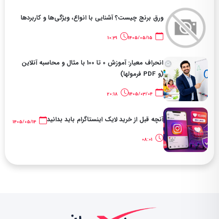
ورق برنج چیست؟ آشنایی با انواع، ویژگی‌ها و کاربردها
10:31
1405/05/15
انحراف معیار: آموزش 0 تا 100 با مثال و محاسبه آنلاین
(و PDF فرمولها)
20:18
1405/03/04
آنچه قبل از خرید لایک اینستاگرام باید بدانید
1405/05/14
08:01