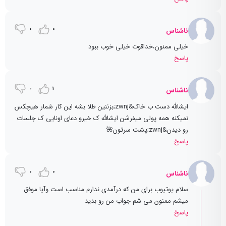
0
0
ناشناس
خیلی ممنون،خداقوت خیلی خوب ببود
پاسخ
0
1
ناشناس
ایشالله دست ب خاک&zwnj;بزننین طلا بشه این کار شمار هیچکس
نمیکنه همه پولی میفرشن ایشالله ک خیرو دعای اونایی ک جلسات
رو دیدن&zwnj;پشت سرتون🌺
پاسخ
0
0
ناشناس
سلام یوتیوب برای من که درآمدی ندارم مناسب است وآیا موفق
میشم ممنون می شم جواب من رو بدید
پاسخ