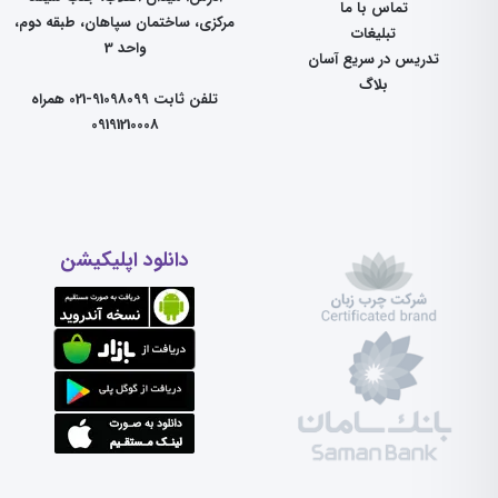
تماس با ما
مرکزی، ساختمان سپاهان، طبقه دوم،
تبلیغات
واحد 3
تدریس در سریع آسان
بلاگ
تلفن ثابت 91098099-021 همراه
09191210008
دانلود اپلیکیشن