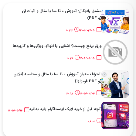
مشتق رادیکال: آموزش 0 تا 100 با مثال و اثبات آن
(و PDF)
10:36
1405/03/05
ورق برنج چیست؟ آشنایی با انواع، ویژگی‌ها و کاربردها
10:31
1405/05/15
انحراف معیار: آموزش 0 تا 100 با مثال و محاسبه آنلاین
(و PDF فرمولها)
20:18
1405/03/04
آنچه قبل از خرید لایک اینستاگرام باید بدانید
1405/05/14
08:01