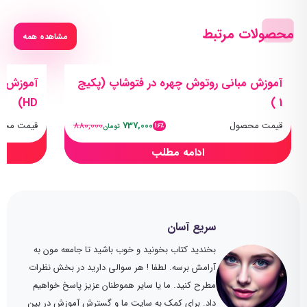
محصولات مرتبط
مشاهده همه
آموزش مبانی روتوش چهره در فتوشاپ (پکیج
HD)
1 )
قیمت محصول
737,000
880,000
قیمت محص
16٪
تومان
ادامه مطلب
سریع آسان
بخندید کتاب بخونید و خوب باشید تا جامعه مون به
آرامش برسه. لطفا ! هر سوالی دارید در بخش نظرات
مطرح کنید. ما یا سایر هموطنان عزیز پاسخ خواهیم
داد. برای کمک به سایت ما و گسترش آموزش در بین