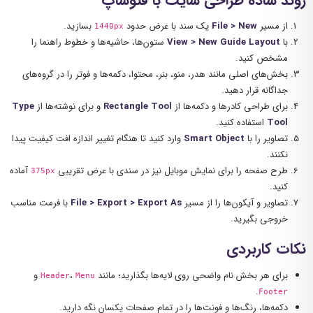
روند ساده طراحی سایت با فتوشاپ
از مسیر
File > New
یک سند با عرض حدود
بسازید.
1440px
با
View > New Guide Layout
ستون‌ها، حاشیه‌ها و خطوط راهنما را
مشخص کنید.
بخش‌های اصلی مانند هدر، منو، بنر، محتوا، دکمه‌ها و فوتر را در گروه‌های
جداگانه قرار دهید.
برای طراحی کادرها و دکمه‌ها از
Rectangle Tool
و برای نوشته‌ها از
Type
Tool
استفاده کنید.
تصاویر را با
Smart Object
وارد کنید تا هنگام تغییر اندازه افت کیفیت پیدا
نکنند.
طرح صفحه را برای نمایش موبایل نیز در سندی با عرض تقریبی
آماده
375px
کنید.
تصاویر و آیکون‌ها را از مسیر
File > Export > Export As
با فرمت مناسب
خروجی بگیرید.
نکات کاربردی
برای هر بخش نام واضحی روی لایه‌ها بگذارید؛ مانند
،
و
Header
Menu
.
Footer
دکمه‌ها، رنگ‌ها و فونت‌ها را در تمام صفحات یکسان نگه دارید.