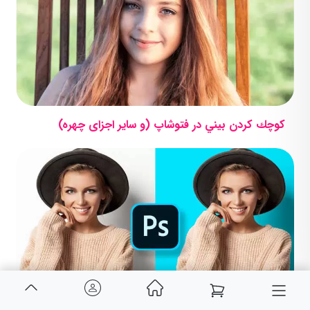
كوچك كردن بيني در فتوشاپ (و سایر اجزای چهره)