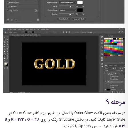
مرحله 9
در مرحله بعدی افکت Outer Glow را اعمال می کنیم. روی کادر Outer Glow در
Layer Style کلیک کنید. در بخش Structure رنگ را روی
R = 232 ، G = 128
و
B
= 31
قرار دهید. سپس Opacity را کم کنید.