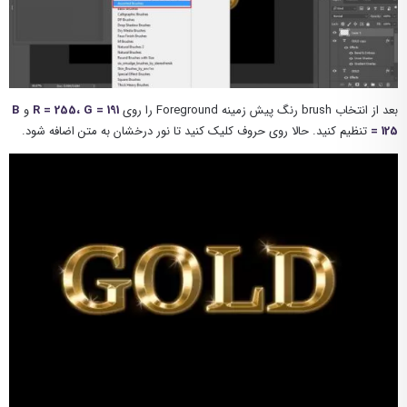
بعد از انتخاب brush رنگ پیش زمینه Foreground را روی
R = 255، G = 191
و
B
= 125
تنظیم کنید. حالا روی حروف کلیک کنید تا نور درخشان به متن اضافه شود.