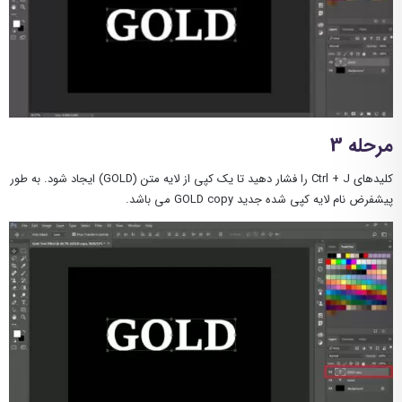
مرحله 3
کلیدهای Ctrl + J را فشار دهید تا یک کپی از لایه متن (GOLD) ایجاد شود. به طور
پیشفرض نام لایه کپی شده جدید GOLD copy می باشد.