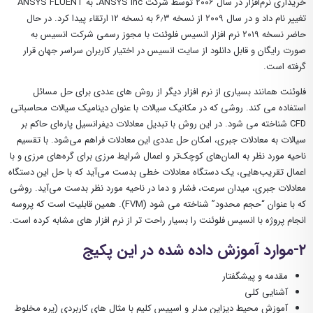
خریداری نرم‌افزار در سال ۲۰۰۶ توسط شرکت ANSYS Inc، به ANSYS FLUENT
تغییر نام داد و در سال ۲۰۰۹ از نسخه ۶٫۳ به نسخه ۱۲ ارتقاء پیدا کرد. در حال
حاضر نسخه ۲۰۱۹ نرم افزار انسیس فلوئنت با مجوز رسمی شرکت انسیس به
صورت رایگان و قابل دانلود از سایت انسیس در اختیار کاربران سراسر جهان قرار
گرفته است.
فلوئنت همانند بسیاری از نرم افزار دیگر از روش های عددی برای حل مسائل
استفاده می کند. روشی که در مکانیک سیالات با عنوان دینامیک سیالات محاسباتی
CFD شناخته می شود. در این روش با تبدیل معادلات دیفرانسیل پاره‌ای حاکم بر
سیالات به معادلات جبری، امکان حل عددی این معادلات فراهم می‌شود. با تقسیم
ناحیه مورد نظر به المان‌های کوچک‌تر و اعمال شرایط مرزی برای گره‌های مرزی و با
اعمال تقریب‌هایی، یک دستگاه معادلات خطی بدست می‌آید که با حل این دستگاه
معادلات جبری، میدان سرعت، فشار و دما در ناحیه مورد نظر بدست می‌آید. روشی
که با عنوان “حجم محدود” شناخته می شود (FVM). همین قابلیت است که پروسه
انجام پروژه با انسیس فلوئنت را بسیار راحت تر از نرم افزار های مشابه کرده است.
۲-موارد آموزش داده شده در این پکیج
مقدمه و پیشگفتار
آشنایی کلی
آموزش محیط دیزاین مدلر و اسپیس کلیم با مثال های کاربردی (پره مخلوط