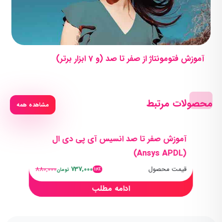
آموزش فتومونتاژ از صفر تا صد (و 7 ابزار برتر)
محصولات مرتبط
مشاهده همه
آموزش صفر تا صد انسیس آی پی دی ال
(Ansys APDL)
قیمت محصول
737,000
880,000
16٪
تومان
ادامه مطلب