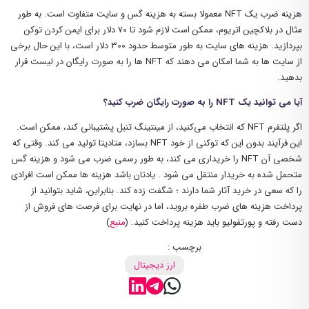
هزینه ضرب یک NFT معمولا بسته به هزینه گس و سایت متفاوت است. به طور
مثال در بلاکچین اتریوم، ممکن است لازم شود تا 70 دلار برای ایمن کردن توکن
بپردازید. هزینه های سایت به طور متوسط ​​حدود 300 دلار است، با این حال برخی
از سایت ها به شما امکان می دهند که NFT ها را به صورت رایگان در لیست قرار
بدهید.
آیا می توانید یک NFT را به صورت رایگان ضرب کنید؟
اگر پلتفرم NFT که انتخاب می‌کنید، از مینتینگ تنبل پشتیبانی کند، ممکن است.
این فرآیند بدون این که توکنی از خود NFT بسازد، متادیتا تولید می کند. وقتی که
شخصی آن NFT را خریداری می کند، به طور رسمی ضرب می شود و هزینه گس
متحمل شده به خریدار منتقل می شود . یادتان باشد هزینه ها ممکن است افرادی
را که سعی در خرید آثار شما دارند ؛ شگفت زده کند. بنابراین، شاید بتوانید از
پرداخت هزینه‌ های ضرب طفره بروید، اما در نهایت برای فرصت ‌های فروش از
دست رفته و پورتفولیو باید هزینه پرداخت کنید. (
منبع
)
برچسب :
ارز دیجیتال