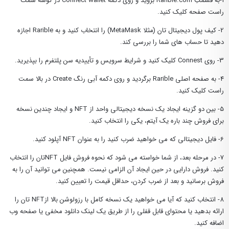
1-به قسمتِ Rarible.com بروید و روی دکمه Connect wallet در گوشه سمت
راست صفحه کلیک کنید.
2- کیف پول دیجیتال تان (مثلا MetaMask) را انتخاب کنید و به Rarible اجازه
دهید تا حساب های شما را بررسی کند.
3- روی Connest کلیک کنید و شرایط سرویس و تأییدیه سن پلتفرم را بپذیرید.
4- به صفحه اصلی Rarible برگردید و روی دکمه آبی رنگ Create در بالا سمت
راست کلیک کنید.
5- بین دو گزینه ایجاد یک نسخه دیجیتالی واحد از NFT و ایجاد چندین نسخه
برای فروش چند باره یک آیتم، یکی را انتخاب کنید.
6- فایل دیجیتالی که می خواهید ضرب کنید را به عنوان NFT آپلود کنید.
7- در مرحله بعد، از شما خواسته می شود که نحوه فروش فایل NFTتان را انتخاب
کنید. فروش دارایی در حین ایجاد آن الزامی نیست. همچنین می توانید آن را به
فروش برسانید و بعد از ضرب کردن، حداقل قیمت را تعیین کنید.
8- انتخاب کنید که آیا می ‌خواهید یک نسخه کامل با رزولوشن بالا ازNFT تان را
ارائه بدهید یا محتوای قابل قفلی را از طریق یک لینک دانلود مخفی یا صفحه وب
اضافه کنید.