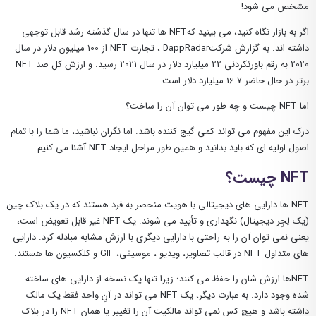
مشخص می شود!
اگر به بازار نگاه کنید، می بینید کهNFT ها تنها در سال گذشته رشد قابل توجهی
داشته اند. به گزارش شرکتDappRadar ، تجارت NFT از 100 میلیون دلار در سال
2020 به رقم باورنکردنی 22 میلیارد دلار در سال 2021 رسید. و ارزش کل صد NFT
برتر در حال حاضر 16.7 میلیارد دلار است.
اما NFT چیست و چه طور می توان آن را ساخت؟
درک این مفهوم می تواند کمی گیج کننده باشد. اما نگران نباشید، ما شما را با تمام
اصول اولیه ای که باید بدانید و همین طور مراحل ایجاد NFT آشنا می کنیم.
NFT چیست؟
NFT ها دارایی های دیجیتالی با هویت منحصر به فرد هستند که در یک بلاک چین
(یک لِجِر دیجیتال) نگهداری و تأیید می شوند. یک NFT غیر قابل تعویض است،
یعنی نمی توان آن را به راحتی با دارایی دیگری با ارزش مشابه مبادله کرد. دارایی
های متداول NFT در قالب تصاویر، ویدیو ، موسیقی، GIF و کلکسیون ها هستند.
NFTها ارزش شان را حفظ می کنند؛ زیرا تنها یک نسخه از دارایی های ساخته
شده وجود دارد. به عبارت دیگر، یک NFT می ‌تواند در آنِ واحد فقط یک مالک
داشته باشد و هیچ ‌کس نمی ‌تواند مالکیت آن را تغییر یا همان NFT را در بلاک