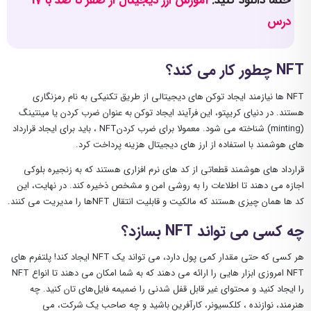
حتما دانلود کنید:
آموزش ارز دیجیتال از صفر تا صد با 17
درس
NFT چطور کار می کند؟
NFT ها نیازمند ایجاد توکن های دیجیتالی از طریق تکنیکی به نام رمزنگاری
هستند. در دنیای کریپتو، این فرآیند ایجاد توکن به عنوان ضرب کردن یا مینتینگ
(minting) شناخته می شود. معمولا برای ضرب کردنNFT ، باید برای ایجاد قرارداد
های هوشمند با استفاده از ارز های دیجیتال هزینه پرداخت کرد.
قرارداد های هوشمند قطعاتی از کد های نرم افزاری هستند که به زنجیره بلوکی
اجازه می دهند تا اطلاعات را به روشی امن و مشخص ذخیره کند. در نهایت، این
کد ها همان چیزی هستند که مالکیت و قابلیت انتقال NFTها را مدیریت می کنند.
چه کسی می تواند NFT بسازد؟
هر کسی که حتی مقدار کمی پول دارد، می ‌تواند یک NFT ایجاد کند! پلتفرم‌ های
NFT امروزی ابزار هایی را ارائه می ‌دهند که به شما امکان می ‌دهند تا انواع NFT
را ایجاد کنید و محتوای غیر قابل قفل شدنی را ضمیمه فایل‌های تان کنید. چه
هنرمند، نوازنده ، کلکسیونر، کارآفرین باشید و چه صاحب یک شرکت، می