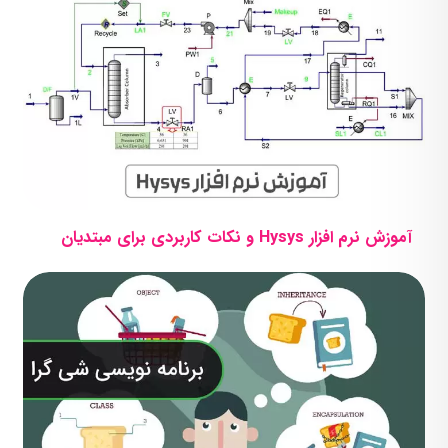
آموزش نرم افزار Hysys و نکات کاربردی برای مبتدیان