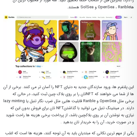
را دارد، بنابراین قبل از انتخاب حتما تحقیق کنید. سه مورد از محبوب ‌ترین آن
هاOpenSea ، Rarible و SolSea هستند.
این پلتفرم‌ ها، ورود سازندگان جدید به دنیای NFT را آسان ‌تر می ‌کنند. برخی از آن
ها از شما می ‌خواهند که NFTتان را بر روی بلاک چین ثبت کنید، در حالی که
برخی مثل OpenSea و Rarible قابلیت هایی مثل ضرب ‌نگار تنبل یا lazy minting
دارند. در مینتینگ تنبل می ‌توانید با گذاشتنNFT تان برای فروش بدون این که
نیازی به نوشتن آن بر روی بلاکچین باشد، از پرداخت برخی هزینه‌ ها راحت شوید
و در صورت خرید، آن را به خریدار تان بدهید .
یکی از مهم ‌ترین نکاتی که مبتدیان باید به آن توجه کنند، هزینه‌ ها است که اغلب