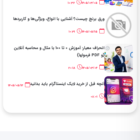
10:36
1405/03/05
ورق برنج چیست؟ آشنایی با انواع، ویژگی‌ها و کاربردها
10:31
1405/05/15
انحراف معیار: آموزش 0 تا 100 با مثال و محاسبه آنلاین
(و PDF فرمولها)
20:18
1405/03/04
آنچه قبل از خرید لایک اینستاگرام باید بدانید
1405/05/14
08:01