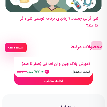
شی گرایی چیست؟ زبانهای‌ برنامه نویسی شیء گرا
کدامند؟
محصولات مرتبط
مشاهده همه
آموزش بلاک چین و ان اف تی (صفر تا صد)
قیمت محصول
737,000
880,000
16٪
تومان
ادامه مطلب