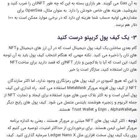
به آن Gas می‌ گویند. هر بازاری بسته به این که چه طور NFTتان را ضرب کنید و
بفروشید، هزینه های خاص خودش را دارد. به عنوان مثال، OpenSea برای
مقداردهی اولیه حساب شما هزینه ای دارد که در برخی موارد ممکن است به 100
دلار هم برسد.
3- یک کیف پول کریپتو درست کنید
گام بعدی ساختن یک کیف پول دیجیتال است که در آن ارز های دیجیتال وNFT
های تان را ذخیره می کنید. نکته مهمی که هنگام انتخاب کیف پول باید به آن توجه
کنید؛ این است که آیا با بلاکچین و بازار NFTای که قصد دارید برای ساختNFT
های تان استفاده کنید، سازگار است یا خیر.
با این که هیچ کمبودی در کیف پول ‌های رمزنگاری وجود ندارد، اما اکثر سازندگان
NFT از کیف پول افزونه مرورگر MetaMask استفاده می ‌کنند. راه اندازی این کیف
پول آسان است و به اکثر بلاک چین های مورد استفاده برای ایجاد و تجارت NFT از
جمله اتریوم و زنجیره هوشمند بایننس متصل می شود. کیف پول های رایج دیگر
همEnjin ، AlphaWallet و Trust Wallet هستند.
توجه :
اکثر کیف پول های NFT مبتنی بر مرورگر هستند ، یعنی به اندازه برنامه
مرورگر اصلی ایمن هستند. برای برخورداری از حداکثر امنیت، توصیه می کنیم که
روی یک کیف پول سخت افزاری مثل Ledger Nano X سرمایه گذاری کنید. کیف