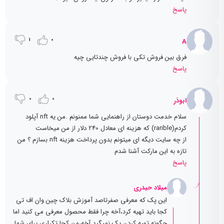
پاسخ
1
0
A
فرق بین فروش تکی با فروش چندتایی چیه
پاسخ
0
0
ابوذر
سلام خدمت دوستان از راهنمایی شما ممنونم .من یه nft آپلود
کردم(rarible) که هزینه ای معادل 240 دلار از من میخاست
از چه سایت دیگه ای میتونم بدون پرداخت هزینه nft بسازم ؟ من
تازه به این مارکت آشنا شدم
پاسخ
میلاد حیدری
این پک که معرفی صفرتاصد آموزش بلاک چین وان اف تی
کجا باید تهیه کرد،آخه چرا فقط محصول معرفی می کنید اما
چگونه تهیه کردن پک نمیگید آخه،من کجا تکراری برای شما