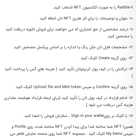
9-Rarible را به صورت کلکسیون NFT انتخاب کنید.
10- عنوان و توضیحات را برای اثر هنری NFT تان اضافه کنید.
11- درصد مشخصی از حق امتیازی که می خواهید برای فروش ثانویه دریافت کنید
را مشخص کنید.
12- مشخصات فایل تان مثل رنگ یا اندازه را بر اساس پیکسل مشخص کنید.
13- روی گزینه Create کلیک کنید.
14- تراکنش را در کیف پول کریپتوتان تأیید کنید ( هزینه های گس را پرداخت کنید
)
15- روی گزینه Confirm و سپس Upload file and Mint token کلیک کنید.
16- ادغام قرارداد در کیف پول تان را تأیید کنید (برای ایجاد قرارداد هوشمند مقداری
هزینه گس دریافت می شود.)
17- با کلیک بر رویSign in your wallet ، سفارش فروش را امضا کنید.
همین! NFT شما ساخته شد! برای پیدا کردن NFT ساخته شده، روی Profile و
سپس My Items کلیک کنید . مجموعه NFT شما روی صفحه نمایش ظاهر می