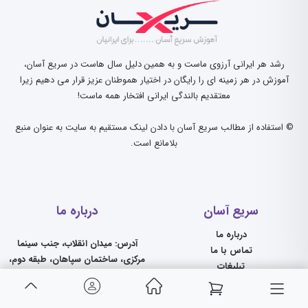
رشد هر ایرانی آرزوی ماست و به همین دلیل سال هاست در سریع آسان،
آموزش در هر زمینه ای را رایگان در اختیار هموطنان عزیز قرار می دهیم زیرا
معتقدیم بالندگی ایرانی افتخار همه ماست!
© استفاده از مطالب سریع آسان با دادن لینک مستقیم به سایت به عنوان منبع
بلامانع است.
سریع آسان
درباره ما
درباره ما
آدرس: میدان انقلاب، جنب سینما
تماس با ما
مرکزی، ساختمان سپاهان، طبقه دوم،
تبلیغات
واحد 3
تدریس در سریع آسان
بلاگ
تلفن ثابت 91098099-021 همراه