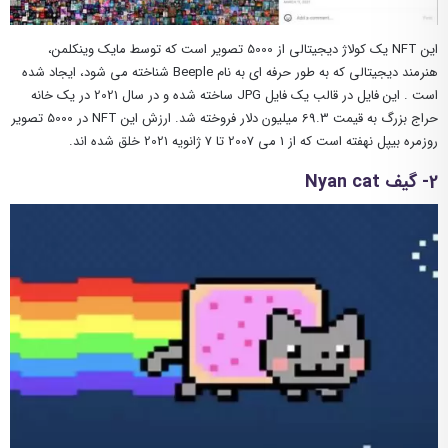
این NFT یک کولاژ دیجیتالی از 5000 تصویر است که توسط مایک وینکلمن،
هنرمند دیجیتالی که به طور حرفه ای به نام Beeple شناخته می شود، ایجاد شده
است . این فایل در قالب یک فایل JPG ساخته شده و در سال 2021 در یک خانه
حراج بزرگ به قیمت 69.3 میلیون دلار فروخته شد. ارزش این NFT در 5000 تصویر
روزمره بیپل نهفته است که از 1 می 2007 تا 7 ژانویه 2021 خلق شده اند.
2- گیف Nyan cat