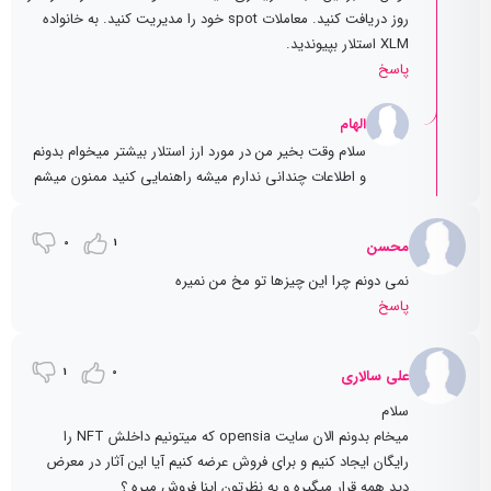
روز دریافت کنید. معاملات spot خود را مدیریت کنید. به خانواده
XLM استلار بپیوندید.
پاسخ
الهام
سلام وقت بخیر من در مورد ارز استلار بیشتر میخوام بدونم
و اطلاعات چندانی ندارم میشه راهنمایی کنید ممنون میشم
0
1
محسن
نمی دونم چرا این چیزها تو مخ من نمیره
پاسخ
1
0
علی سالاری
سلام
میخام بدونم الان سایت opensia که میتونیم داخلش NFT را
رایگان ایجاد کنیم و برای فروش عرضه کنیم آیا این آثار در معرض
دید همه قرار میگیره و به نظرتون اینا فروش میره ؟