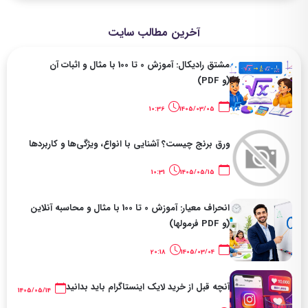
آخرین مطالب سایت
مشتق رادیکال: آموزش 0 تا 100 با مثال و اثبات آن
(و PDF)
10:36
1405/03/05
ورق برنج چیست؟ آشنایی با انواع، ویژگی‌ها و کاربردها
10:31
1405/05/15
انحراف معیار: آموزش 0 تا 100 با مثال و محاسبه آنلاین
(و PDF فرمولها)
20:18
1405/03/04
آنچه قبل از خرید لایک اینستاگرام باید بدانید
1405/05/14