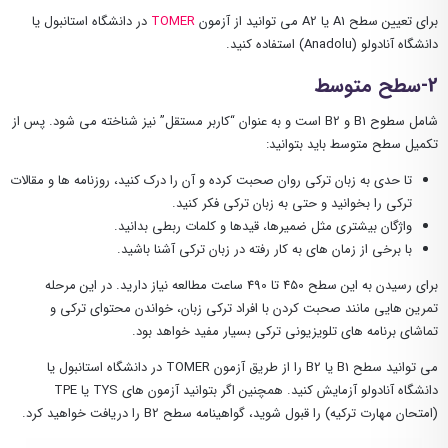
برای تعیین سطح A1 یا A2 می توانید از آزمون
TOMER
در دانشگاه استانبول یا
دانشگاه آنادولو (Anadolu) استفاده کنید.
2-سطح متوسط
شامل سطوح B1 و B2 است و به عنوان “کاربر مستقل” نیز شناخته می شود. پس از
تکمیل سطح متوسط باید بتوانید:
تا حدی به زبان ترکی روان صحبت کرده و آن را درک کنید، روزنامه ها و مقالات
ترکی را بخوانید و حتی به زبان ترکی فکر کنید.
واژگان بیشتری مثل ضمیرها، قیدها و کلمات ربطی بدانید.
با برخی از زمان های به کار رفته در زبان ترکی آشنا باشید.
برای رسیدن به این سطح 450 تا 490 ساعت مطالعه نیاز دارید. در این مرحله
تمرین هایی مانند صحبت کردن با افراد ترکی زبان، خواندن محتوای ترکی و
تماشای برنامه های تلویزیونی ترکی بسیار مفید خواهد بود.
می توانید سطح B1 یا B2 را از طریق آزمون TOMER در دانشگاه استانبول یا
دانشگاه آنادولو آزمایش کنید. همچنین اگر بتوانید آزمون های TYS یا TPE
(امتحان مهارت ترکیه) را قبول شوید، گواهینامه سطح B2 را دریافت خواهید کرد.