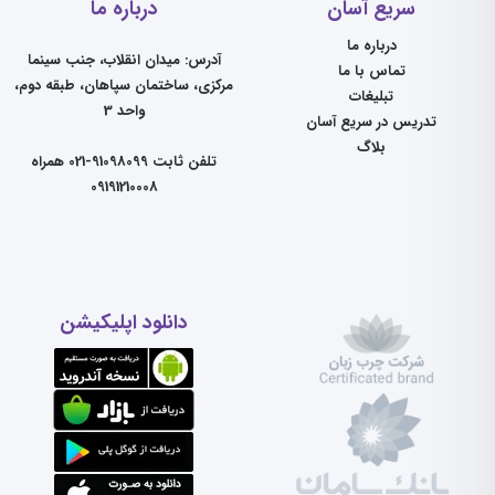
سریع آسان
درباره ما
درباره ما
آدرس: میدان انقلاب، جنب سینما
تماس با ما
مرکزی، ساختمان سپاهان، طبقه دوم،
تبلیغات
واحد 3
تدریس در سریع آسان
بلاگ
تلفن ثابت 91098099-021 همراه
09191210008
دانلود اپلیکیشن