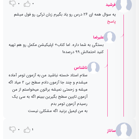
0
0
فرشید
یه سوال همه ای ۲۶ درس رو یاد بگیرم زبان ترکی رو فول میشم
پاسخ
علیرضا
بستگی به شما داره. اما کتاب+ اپلیکیشن مکمل رو هم تهیه
کنید احتمالش 99 درصده!
ناشناس
سلام استاد خسته نباشید من به آزمون تومر آماده
میشدم و چند جا آزمون دادم سطح بی ۲ میاد اگه
میشه و زحمتی نمیشه براتون میخواستم از من
آزمون تایین سطح بگیرین ببینم اگه به سی یک
رسیدم آزمون تومر بدم
به من ایمیل بزنید اگه مشکلی نیست
0
1
ساناز