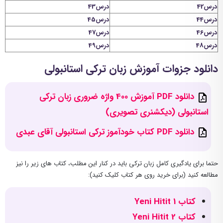
درس42
درس43
درس44
درس45
درس46
درس47
درس48
درس49
دانلود جزوات آموزش زبان ترکی استانبولی
دانلود PDF آموزش 400 واژه ضروری زبان ترکی
استانبولی (دیکشنری تصویری)
دانلود PDF کتاب خودآموز ترکی استانبولی آقای عبدی
حتما برای یادگیری کامل زبان ترکی باید در کنار این مطلب، کتاب های زیر را نیز
مطالعه کنید (برای خرید روی هر کتاب کلیک کنید):
کتاب Yeni Hitit 1
کتاب Yeni Hitit 2