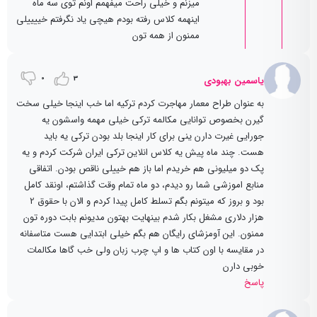
میزنم و خیلی راحت میفهمم اونم توی سه ماه
اینهمه کلاس رفته بودم هیچی یاد نگرفتم خییییلی
ممنون از همه تون
0
3
یاسمین بهبودی
به عنوان طراح معمار مهاجرت کردم ترکیه اما خب اینجا خیلی سخت
گیرن بخصوص توانایی مکالمه ترکی خیلی مهمه واسشون یه
جورایی غیرت دارن ینی برای کار اینجا بلد بودن ترکی یه باید
هست. چند ماه پیش یه کلاس انلاین ترکی ایران شرکت کردم و یه
پک دو میلیونی هم خریدم اما باز هم خییلی ناقص بودن. اتفاقی
منابع اموزشی شما رو دیدم، دو ماه تمام وقت گذاشتم، اونقد کامل
بود و بروز که میتونم بگم تسلط کامل پیدا کردم و الان با حقوق 2
هزار دلاری مشغل بکار شدم بینهایت بهتون مدیونم بابت دوره تون
ممنون. این آومزشای رایگان هم بگم خیلی ابتدایی هست متاسفانه
در مقایسه با اون کتاب ها و اپ چرب زبان ولی خب گاها مکالمات
خوبی دارن
پاسخ