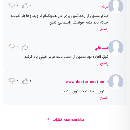
0
0
عزت
سلام ممنون از زحماتتون برای من هیچکدام از ویدءوها باز نمیشه
چیکار باید بکنم خواهشا راهنمایی کنین
پاسخ
1
1
سيد علي
فوق العاده بود ممنون از استاد بابك عزيز خيلي ياد گرفتم
پاسخ
0
1
www.doctorlocation.ir
ممنون از سایت خوبتون. تشکر
پاسخ
مشاهده همه نظرات