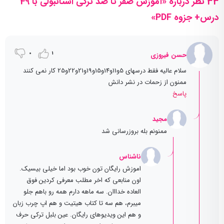
33 نظر درباره «آموزش صفر تا صد ترکی استانبولی با 49
درس+ جزوه PDF»
0
1
حسن فیروزی
سلام عالیه فقط درسهای 5و11و14و15و19و21و22و25 کار نمی کنند
ممنون از زحمات در نشر دانش
پاسخ
مجید
ممنونم بله بروزرسانی شد
ناشناس
اموزش رایگان تون خوب بود اما خیلی بیسیک.
اون منابعی که اخر مطلب معرفی کردین فوق
العاده خدااان. سه ماهه دارم همه رو باهم جلو
میبرم، هم سه تا کتاب هیتیت و هم اپ چرب زبان
و هم این ویدیوهای رایگان. عین بلبل ترکی حرف