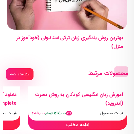
بهترین روش یادگیری زبان ترکی استانبولی (خودآموز در
منزل)
محصولات مرتبط
مشاهده همه
آموزش زبان انگلیسی کودکان به روش نصرت
(اندروید)
mplete)
قیمت محصول
517,000
655,000
قیمت محص
21٪
تومان
ادامه مطلب