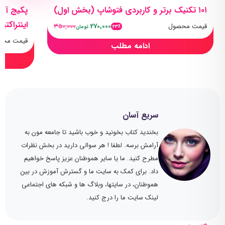
۱۰۱ تکنیک برتر و کاربردی فتوشاپ (بخش اول)
پکیج آم
اینتراکتیو
قیمت محصول
270,000
350,000
23٪
تومان
قیمت محص
ادامه مطلب
سریع آسان
بخندید کتاب بخونید و خوب باشید تا جامعه مون به
آرامش برسه. لطفا ! هر سوالی دارید در بخش نظرات
مطرح کنید. ما یا سایر هموطنان عزیز پاسخ خواهیم
داد. برای کمک به سایت ما و گسترش آموزش در بین
هموطنان، در سایتها، وبلاگ ها و شبکه های اجتماعی
لینک سایت ما را درج کنید.