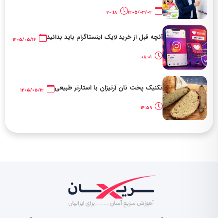
20:18
1405/03/04
آنچه قبل از خرید لایک اینستاگرام باید بدانید
1405/05/14
08:01
تکنیک پخت نان آرتیزان با استارتر طبیعی
1405/05/12
14:59