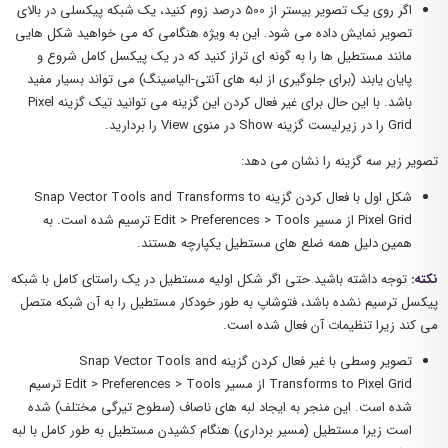
اگر روی یک تصویر بیستر از 500 درصد زوم کنید، یک شبکه پیکسلی در بالای
تصویر نمایش داده می شود. این به ویژه هنگامی که می خواهید شکل هایی
مانند مستطیل ها را به گونه ای تراز کنید که در یک پیکسل کامل شروع و
پایان یابند (برای جلوگیری از لبه های آنتی-الیاسینگ) می تواند بسیار مفید
باشد. با این حال برای غیر فعال کردن این گزینه می توانید تیک گزینه Pixel
Grid را در زیرلیست گزینه Show در منوی View را بردارید.
تصویر زیر سه گزینه را نشان می دهد:
شکل اول با فعال کردن گزینه Snap Vector Tools and Transforms to
Pixel Grid از مسیر Edit > Preferences > Tools ترسیم شده است. به
همین دلیل همه ضلع های مستطیل یکپارچه هستند.
نکته:
توجه داشته باشید حتی اگر شکل اولیه مستطیل در یک راستای کامل با شبکه
پیکسل ترسیم نشده باشد، فتوشاپ به طور خودکار مستطیل را به آن شبکه متصل
می کند زیرا تنظیمات آن فعال شده است.
تصویر وسطی با غیر فعال کردن گزینه Snap Vector Tools and
Transforms to Pixel Grid از مسیر Edit > Preferences > Tools ترسیم
شده است. این منجر به ایجاد لبه های ناصاف (سطوح تیرگی مختلف) شده
است زیرا مستطیل (مسیر برداری) هنگام کشیدن مستطیل به طور کامل با لبه