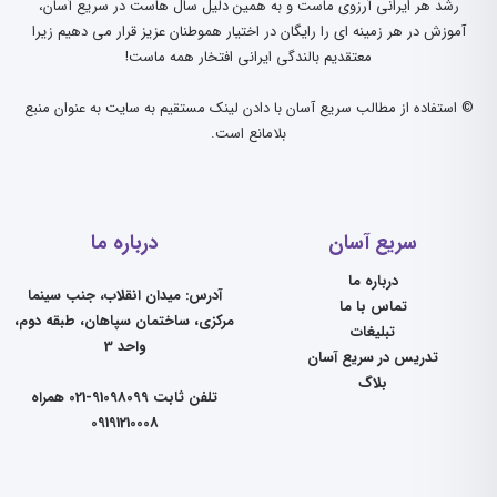
رشد هر ایرانی آرزوی ماست و به همین دلیل سال هاست در سریع آسان،
آموزش در هر زمینه ای را رایگان در اختیار هموطنان عزیز قرار می دهیم زیرا
معتقدیم بالندگی ایرانی افتخار همه ماست!
© استفاده از مطالب سریع آسان با دادن لینک مستقیم به سایت به عنوان منبع
بلامانع است.
سریع آسان
درباره ما
درباره ما
آدرس: میدان انقلاب، جنب سینما
تماس با ما
مرکزی، ساختمان سپاهان، طبقه دوم،
تبلیغات
واحد 3
تدریس در سریع آسان
بلاگ
تلفن ثابت 91098099-021 همراه
09191210008