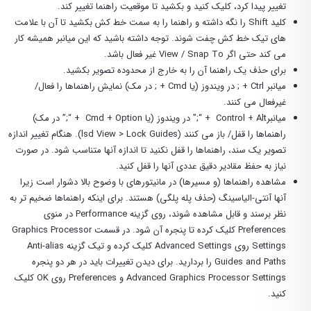
تغییر پیدا کرد، کلیک کنید و بکشید تا موقعیت راهنما تغییر کند.
کلید Shift را نگه داشته و راهنما را به سمت خط کش بکشید تا آن با علامت
های تیک خط کش چفت شوند. توجه داشته باشید که این میانبر همیشه کار
می کند حتی اگر View / Snap To غیر فعال باشد.
برای حذف یک راهنما آن را به خارج از محدوده تصویر بکشید.
میانبر Ctrl + ; در ویندوز (یا Cmd + ; در مک) نمایش راهنماها را فعال/
غیرفعال می کنند.
میانبرControl + Alt + “;” در ویندوز (یا Cmd + Option + “;” در مک)
راهنماها را قفل/ باز می کنند (lsd View > Lock Guides). هنگام تغییر اندازه
تصویر یک سند، راهنماها را قفل نکنید تا اندازه آنها متناسب شود. در صورت
نیاز به حفظ مقادیر دقیق عددی آنها را قفل کنید.
مشاهده راهنماها (و مسیرها) در مانیتورهای با وضوح بالا دشوار است زیرا
آنها آنتی-الیاسینگ (حذف پله پلگی) هستند. برای اینکه راهنماها ضخیم تر به
نظر برسند و قابل مشاهده شوند، روی گزینه Performance در منوی
Preferences کلیک کرده تا پنجره آن شود. در قسمت Graphics Processor
Settings روی Advanced Settings کلیک کرده و تیک گزینه Anti-alias
Guides and Paths را بردارید. برای دیدن تغییرات باید در هر دو پنجره
Advanced Graphics Processor Settings و Preferences روی OK کلیک
کنید.