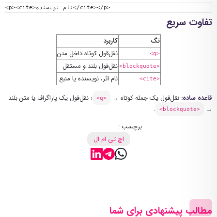
</cite></p>
نام نویسنده
<p><cite>
تفاوت سریع
تگ
کاربرد
نقل‌قول کوتاه داخل متن
<q>
نقل‌قول بلند و مستقل
<blockquote>
نام اثر، نویسنده یا منبع
<cite>
قاعده ساده:
نقل‌قول یک جمله کوتاه →
؛ نقل‌قول یک پاراگراف یا متن بلند
<q>
.
→
<blockquote>
برچسب :
اچ تی ام ال
مطالب پیشنهادی برای شما