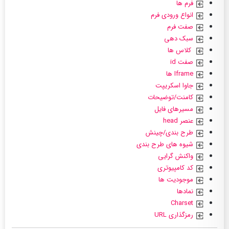
فرم ها
انواع ورودی فرم
صفت فرم
سبک دهی
کلاس ها
صفت id
Iframe ها
جاوا اسکریپت
کامنت/توضیحات
مسیرهای فایل
عنصر head
طرح بندی/چینش
شیوه های طرح بندی
واکنش گرایی
کد کامپیوتری
موجودیت ها
نمادها
Charset
رمزگذاری URL