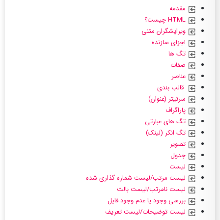
مقدمه
HTML چیست؟
ویرایشگران متنی
اجزای سازنده
تگ ها
صفات
عناصر
قالب بندی
سرتیتر (عنوان)
پاراگراف
تگ های عبارتی
تگ انکر (لینک)
تصویر
جدول
لیست
لیست مرتب/لیست شماره گذاری شده
لیست نامرتب/لیست بالت
بررسی وجود یا عدم وجود فایل
لیست توضیحات/لیست تعریف