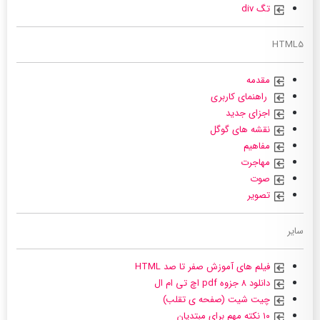
تگ div
HTML5
مقدمه
راهنمای کاربری
اجزای جدید
نقشه های گوگل
مفاهیم
مهاجرت
صوت
تصویر
سایر
فیلم های آموزش صفر تا صد HTML
دانلود ۸ جزوه pdf اچ تی ام ال
چیت شیت (صفحه ی تقلب)
۱۰ نکته مهم برای مبتدیان