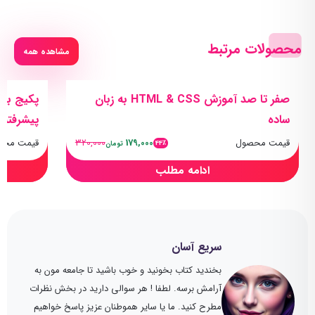
محصولات مرتبط
مشاهده همه
صفر تا صد آموزش HTML & CSS به زبان
ساده
پیشرفته
قیمت محصول
179,000
320,000
قیمت محص
44٪
تومان
ادامه مطلب
سریع آسان
بخندید کتاب بخونید و خوب باشید تا جامعه مون به
آرامش برسه. لطفا ! هر سوالی دارید در بخش نظرات
مطرح کنید. ما یا سایر هموطنان عزیز پاسخ خواهیم