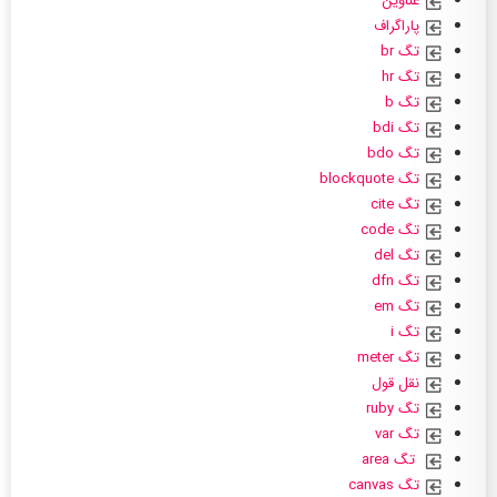
عناوین
پاراگراف
تگ br
تگ hr
تگ b
تگ bdi
تگ bdo
تگ blockquote
تگ cite
تگ code
تگ del
تگ dfn
تگ em
تگ i
تگ meter
نقل قول
تگ ruby
تگ var
تگ area
تگ canvas