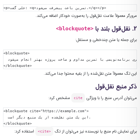
</q></p>
تمرین باعث پیشرفت می‌شود.
<q>
علی گفت: 
<p>
مرورگر معمولاً علامت نقل‌قول را به‌صورت خودکار اضافه می‌کند.
2. نقل‌قول بلند با
<blockquote>
برای جمله یا متن چندخطی و مستقل:
<blockquote>
</blockquote>
این تگ معمولاً متن نقل‌شده را از بقیه محتوا جدا می‌کند.
ذکر منبع نقل‌قول
می‌توان آدرس منبع را با ویژگی
مشخص کرد:
cite
<blockquote
cite
=
"https://example.com"
>
</blockquote>
برای نمایش نام منبع یا نویسنده نیز می‌توان از تگ
استفاده کرد:
<cite>