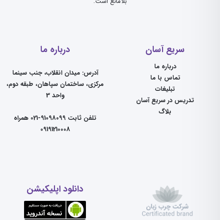
بلامانع است.
سریع آسان
درباره ما
درباره ما
آدرس: میدان انقلاب، جنب سینما
تماس با ما
مرکزی، ساختمان سپاهان، طبقه دوم،
تبلیغات
واحد 3
تدریس در سریع آسان
بلاگ
تلفن ثابت 91098099-021 همراه
09191210008
دانلود اپلیکیشن