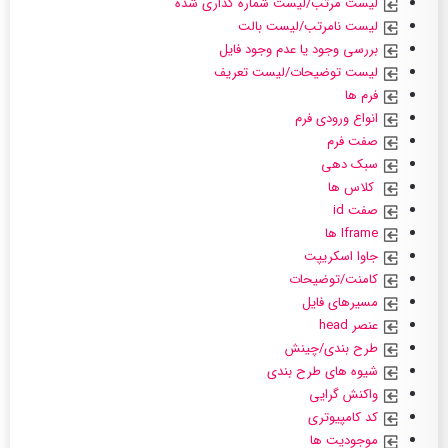
لیست مرتب/لیست شماره گذاری شده
لیست نامرتب/لیست بالت
بررسی وجود یا عدم وجود فایل
لیست توضیحات/لیست تعریف
فرم ها
انواع ورودی فرم
صفت فرم
سبک دهی
کلاس ها
صفت id
Iframe ها
جاوا اسکریپت
کامنت/توضیحات
مسیرهای فایل
عنصر head
طرح بندی/چینش
شیوه های طرح بندی
واکنش گرایی
کد کامپیوتری
موجودیت ها