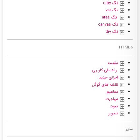
تگ ruby
تگ var
تگ area
تگ canvas
تگ div
HTML5
مقدمه
راهنمای کاربری
اجزای جدید
نقشه های گوگل
مفاهیم
مهاجرت
صوت
تصویر
سایر