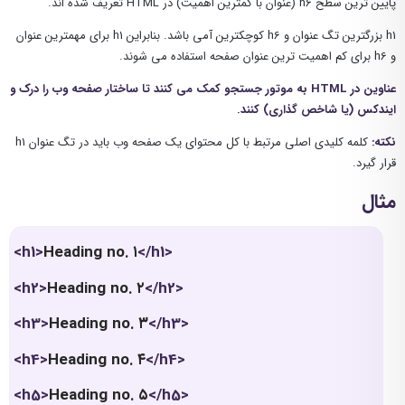
پایین ترین سطح h6 (عنوان با کمترین اهمیت) در HTML تعریف شده اند.
h1 بزرگترین تگ عنوان و h6 کوچکترین آمی باشد. بنابراین h1 برای مهمترین عنوان
و h6 برای کم اهمیت ترین عنوان صفحه استفاده می شوند.
عناوین در HTML به موتور جستجو کمک می کنند تا ساختار صفحه وب را درک و
ایندکس (یا شاخص گذاری) کنند.
نکته:
کلمه کلیدی اصلی مرتبط با کل محتوای یک صفحه وب باید در تگ عنوان h1
قرار گیرد.
مثال
<h1>
Heading no. ۱
</h1>
<h2>
Heading no. ۲
</h2>
<h3>
Heading no. ۳
</h3>
<h4>
Heading no. ۴
</h4>
<h5>
Heading no. ۵
</h5>