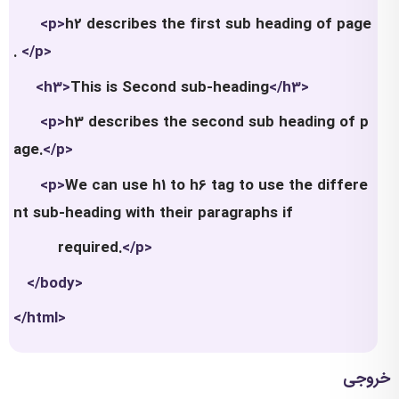
<p>
h2 describes the first sub heading of page
.
</p>
<h3>
This is Second sub-heading
</h3>
<p>
h3 describes the second sub heading of p
age.
</p>
<p>
We can use h1 to h6 tag to use the differe
nt sub-heading with their paragraphs if
required.
</p>
</body>
</html>
خروجی