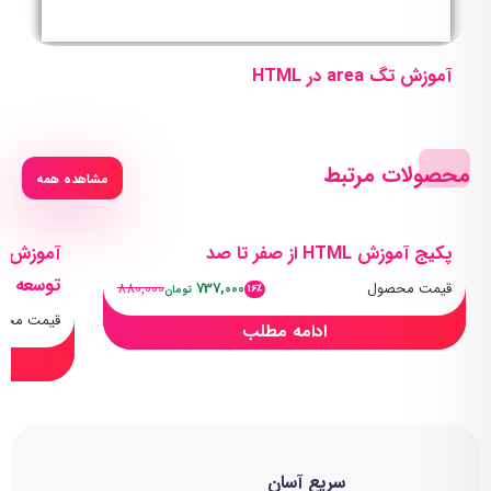
آموزش تگ area در HTML
محصولات مرتبط
مشاهده همه
پکیج آموزش HTML از صفر تا صد
آموزش ج
توسعه و
قیمت محصول
737,000
880,000
16٪
تومان
قیمت محص
ادامه مطلب
سریع آسان