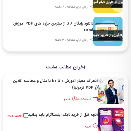
زمان برای مطالعه : 6 دقیقه
دانلود رایگان ۸ تا از بهترین جزوه های PDF آموزش
Html
زمان برای مطالعه : 3 دقیقه
آخرین مطالب سایت
انحراف معیار: آموزش 0 تا 100 با مثال و محاسبه آنلاین
(و PDF فرمولها)
20:18
1405/03/04
آنچه قبل از خرید لایک اینستاگرام باید بدانید
1405/05/14
08:01