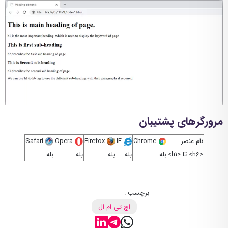
مرورگرهای پشتیبان
نام عنصر
Chrome
IE
Firefox
Opera
Safari
<h6> تا <h1>
بله
بله
بله
بله
بله
برچسب :
اچ تی ام ال