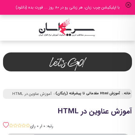
با اپلیکیشن چرب زبان، هر زبانی رو در 80 روز ... قورت بده (دانلود)
خانه
آموزش Html مقدماتی تا پیشرفته (رایگان)
آموزش عناوین در HTML
آموزش عناوین در HTML
رتبه: 0 ار 0 رای
sssss