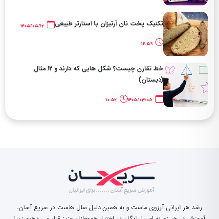
تکنیک پخت نان آرتیزان با استارتر طبیعی
1405/05/12
14:59
خط تقارن چیست؟ شکل هایی که دارند و 12 مثال
(دبستان)
10:52
1405/03/05
رشد هر ایرانی آرزوی ماست و به همین دلیل سال هاست در سریع آسان،
آموزش در هر زمینه ای را رایگان در اختیار هموطنان عزیز قرار می دهیم زیرا