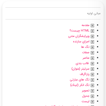
مبانی اولیه
مقدمه
HTML چیست؟
ویرایشگران متنی
اجزای سازنده
تگ ها
صفات
عناصر
قالب بندی
سرتیتر (عنوان)
پاراگراف
تگ های عبارتی
تگ انکر (لینک)
تصویر
جدول
لیست