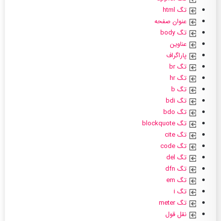
تگ html
عنوان صفحه
تگ body
عناوین
پاراگراف
تگ br
تگ hr
تگ b
تگ bdi
تگ bdo
تگ blockquote
تگ cite
تگ code
تگ del
تگ dfn
تگ em
تگ i
تگ meter
نقل قول