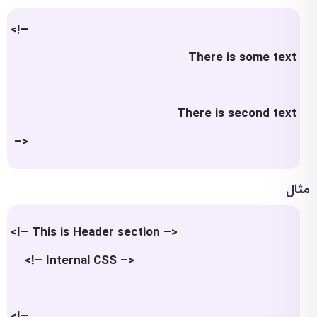
<!–
There is some text
There is second text
–>
مثال
<!– This is Header section –>
<!– Internal CSS –>
<!–