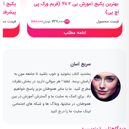
بهترین پکیج آموزش یی Yii 2 (فریم ورک پی
پکیج آمو
اچ پی)
پیشرفته)
قیمت محصول
737,000
880,000
قیمت محص
16٪
تومان
ادامه مطلب
سریع آسان
بخندید کتاب بخونید و خوب باشید تا جامعه مون به
آرامش برسه. لطفا ! هر سوالی دارید در بخش نظرات
مطرح کنید. ما یا سایر هموطنان عزیز پاسخ خواهیم
داد. برای کمک به سایت ما و گسترش آموزش در بین
هموطنان، در سایتها، وبلاگ ها و شبکه های اجتماعی
لینک سایت ما را درج کنید.