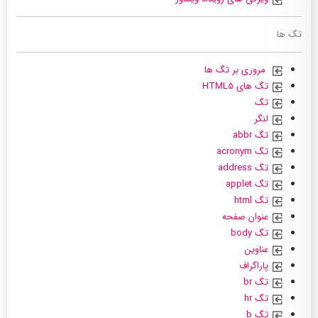
تگ ها
مروری بر تگ ها
تگ های HTML5
تگ
لنگر
تگ abbr
تگ acronym
تگ address
تگ applet
تگ html
عنوان صفحه
تگ body
عناوین
پاراگراف
تگ br
تگ hr
تگ b