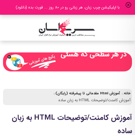
با اپلیکیشن چرب زبان، هر زبانی رو در 80 روز ... قورت بده (دانلود)
خانه
آموزش Html مقدماتی تا پیشرفته (رایگان)
آموزش کامنت/توضیحات HTML به زبان ساده
آموزش کامنت/توضیحات HTML به زبان
ساده