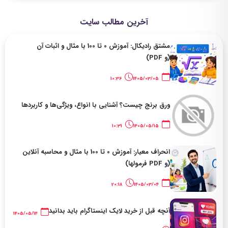
آخرین مطالب سایت
مشتق رادیکال: آموزش 0 تا 100 با مثال و اثبات آن
(و PDF)
10:36
1405/03/05
ورق برنج چیست؟ آشنایی با انواع، ویژگی‌ها و کاربردها
10:31
1405/05/15
انحراف معیار: آموزش 0 تا 100 با مثال و محاسبه آنلاین
(و PDF فرمولها)
20:18
1405/03/04
آنچه قبل از خرید لایک اینستاگرام باید بدانید
1405/05/14