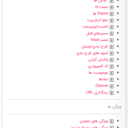
کلاس ها
صفت id
Iframe ها
جاوا اسکریپت
کامنت/توضیحات
مسیرهای فایل
عنصر head
طرح بندی/چینش
شیوه های طرح بندی
واکنش گرایی
کد کامپیوتری
موجودیت ها
نمادها
Charset
رمزگذاری URL
ویژگی ها
ویژگی های عمومی
ویژگی های رویداد ویندوز