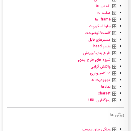
کلاس ها
صفت id
Iframe ها
جاوا اسکریپت
کامنت/توضیحات
مسیرهای فایل
عنصر head
طرح بندی/چینش
شیوه های طرح بندی
واکنش گرایی
کد کامپیوتری
موجودیت ها
نمادها
Charset
رمزگذاری URL
ویژگی ها
ویژگی های عمومی