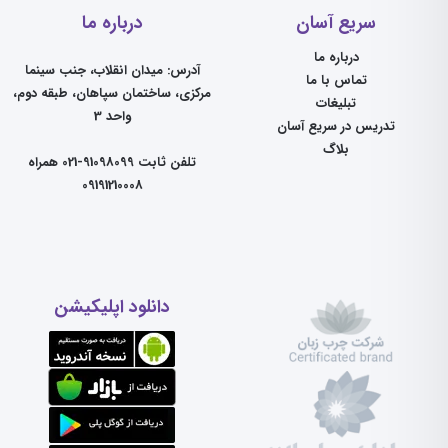
سریع آسان
درباره ما
درباره ما
آدرس: میدان انقلاب، جنب سینما
تماس با ما
مرکزی، ساختمان سپاهان، طبقه دوم،
تبلیغات
واحد 3
تدریس در سریع آسان
بلاگ
تلفن ثابت 91098099-021 همراه
09191210008
دانلود اپلیکیشن