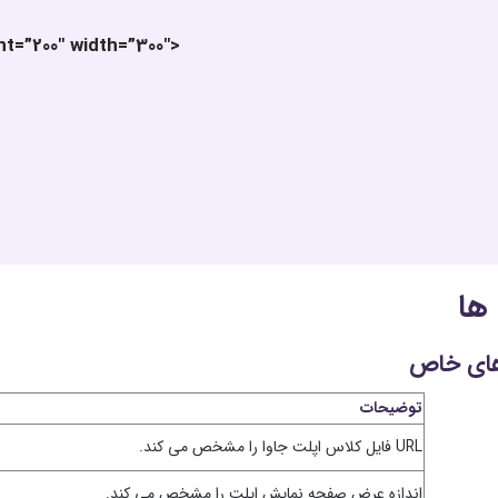
t=”200″ width=”300″>
ها
های خاص
توضیحات
URL فایل کلاس اپلت جاوا را مشخص می کند.
اندازه عرض صفحه نمایش اپلت را مشخص می کند.