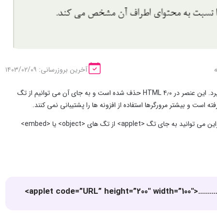
آخرین بروزرسانی: ۱۴۰۳/۰۲/۰۹
تگ <applet> در HTML برای جاسازی اپلت جاوا در یک سند HTML مورد استفاده قرار می گیرد. این عنصر در ۴٫۰ HTML حذف شده است و به جای آن می توانیم از تگ
تگ <applet> در ۴٫۰ HTML منسوخ شده است و در ۵ HTML پشتیبانی نمی شود. بنابراین می توانید به جای تگ <applet> از تگ های <object> یا <embed>
<applet code=”URL” height=”200″ width=”100″>………