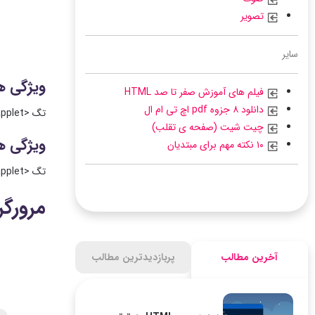
تصویر
سایر
ویژگی ه
فیلم های آموزش صفر تا صد HTML
دانلود ۸ جزوه pdf اچ تی ام ال
تگ <applet> از تمام ویژگی های عمومی در HTML پشتیبانی می کند.
چیت شیت (صفحه ی تقلب)
ویژگی ه
۱۰ نکته مهم برای مبتدیان
تگ <applet> از تمام ویژگی های رویداد در HTML پشتیبانی می کند.
مرورگر
آخرین مطالب
پربازدیدترین مطالب