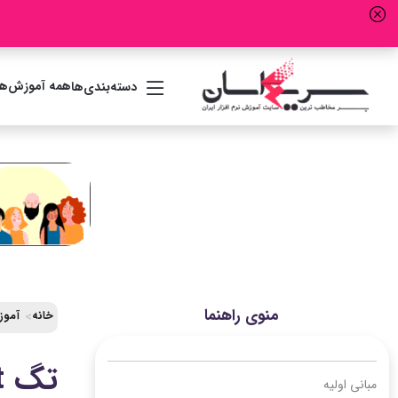
همه آموزش‌ها
دسته‌بندی‌ها
منوی راهنما
خانه
آموزش Html مقدماتی ت
تگ applet در HTML (در HTML5 پشتیبانی نمی شود)
مبانی اولیه