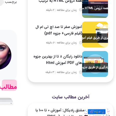
همه دروس HTML به ترتیب
برچسب :
زمان برای مطالعه : 2 دقیقه
آموزش صفر تا صد اچ تی ام ال
(فیلم فارسی+ جزوه pdf)
زمان برای مطالعه : 6 دقیقه
دانلود رایگان ۸ تا از بهترین جزوه
های PDF آموزش Html
زمان برای مطالعه : 3 دقیقه
مطالب 
آخرین مطالب سایت
مشتق رادیکال: آموزش 0 تا 100 با