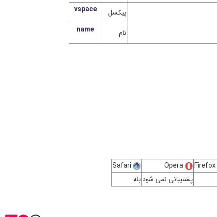
vspace
پیکسل
name
نام
Safari
Opera
Firef
پشتیبانی نمی شود
بله