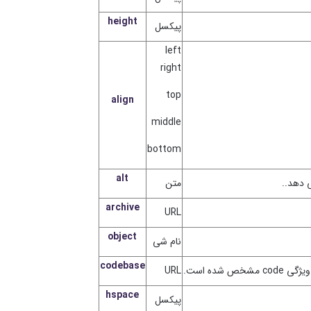
height
پیکسل
left
right
top
align
middle
bottom
alt
متن
archive
URL
object
نام شی
codebase
URL
hspace
پیکسل