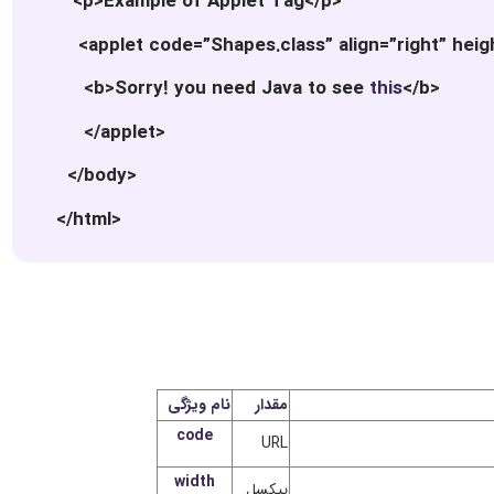
<p>Example of Applet Tag</p>
<applet code=”Shapes.class” align=”right” heigh
<b>Sorry! you need Java to see
this
</b>
</applet>
</body>
</html>
مقدار
نام ویژگی
code
URL
width
پیکسل