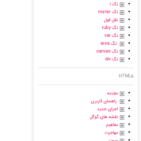
تگ i
تگ meter
نقل قول
تگ ruby
تگ var
تگ area
تگ canvas
تگ div
HTML5
مقدمه
راهنمای کاربری
اجزای جدید
نقشه های گوگل
مفاهیم
مهاجرت
صوت