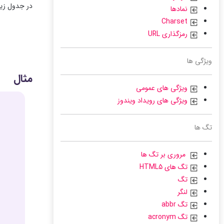
در جدول زیر برخی
نمادها
Charset
رمزگذاری URL
ویژگی ها
مثال
ویژگی های عمومی
ویژگی های رویداد ویندوز
تگ ها
مروری بر تگ ها
تگ های HTML5
تگ
لنگر
تگ abbr
تگ acronym