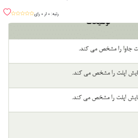
رتبه: 0 ار 0 رای
sssss