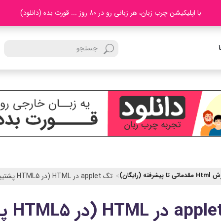
با اپلیکیشن چرب زبان، هر زبانی رو در 80 روز ... قورت بده (دانلود)
ا پیشرفته (رایگان)
تگ applet در HTML (در HTML5 پشتیبانی نمی شود)