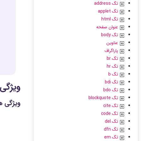
تگ address
تگ applet
تگ html
عنوان صفحه
تگ body
عناوین
پاراگراف
تگ br
تگ hr
تگ b
تگ bdi
ویژگی 
تگ bdo
تگ blockquote
ویژگی 
تگ cite
تگ code
تگ del
تگ dfn
تگ em