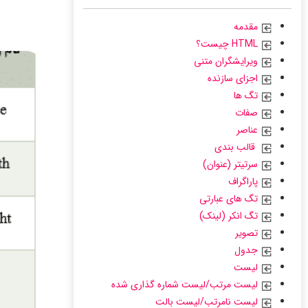
مقدمه
HTML چیست؟
ویرایشگران متنی
اجزای سازنده
تگ ها
صفات
عناصر
قالب بندی
سرتیتر (عنوان)
پاراگراف
تگ های عبارتی
تگ انکر (لینک)
تصویر
جدول
لیست
لیست مرتب/لیست شماره گذاری شده
لیست نامرتب/لیست بالت