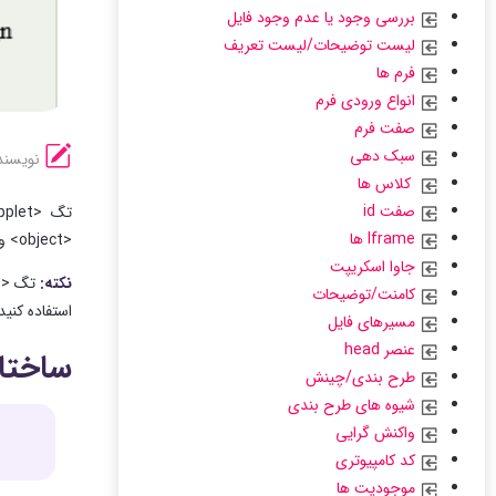
بررسی وجود یا عدم وجود فایل
لیست توضیحات/لیست تعریف
فرم ها
انواع ورودی فرم
صفت فرم
سبک دهی
نویسند
کلاس ها
صفت id
Iframe ها
<object> و عنصر جدید اضافه شده <embed> استفاده کنیم. استفاده از اپلت جاوا نیز از بین رفته است و بیشتر مرورگرها استفاده از افزونه ها را پشتیبانی نمی کنند.
جاوا اسکریپت
نکته:
کامنت/توضیحات
استفاده کنید
مسیرهای فایل
عنصر head
ساختار
طرح بندی/چینش
شیوه های طرح بندی
واکنش گرایی
کد کامپیوتری
موجودیت ها