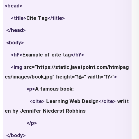
<head>
<title>
Cite Tag
</title>
</head>
<body>
<h2>
Example of cite tag
</h2>
<img
src=”https://static.javatpoint.com/htmlpag
es/images/book.jpg” height=”150″ width=”120″
>
<p>
A famous book:
<cite>
Learning Web Design
</cite>
writt
en by Jennifer Niederst Robbins
</p>
</body>