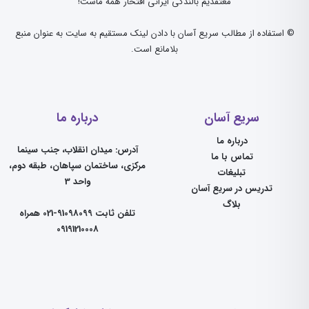
معتقدیم بالندگی ایرانی افتخار همه ماست!
© استفاده از مطالب سریع آسان با دادن لینک مستقیم به سایت به عنوان منبع
بلامانع است.
سریع آسان
درباره ما
درباره ما
آدرس: میدان انقلاب، جنب سینما
تماس با ما
مرکزی، ساختمان سپاهان، طبقه دوم،
تبلیغات
واحد 3
تدریس در سریع آسان
بلاگ
تلفن ثابت 91098099-021 همراه
09191210008