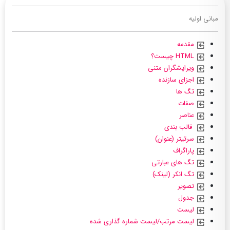
مبانی اولیه
مقدمه
HTML چیست؟
ویرایشگران متنی
اجزای سازنده
تگ ها
صفات
عناصر
قالب بندی
سرتیتر (عنوان)
پاراگراف
تگ های عبارتی
تگ انکر (لینک)
تصویر
جدول
لیست
لیست مرتب/لیست شماره گذاری شده