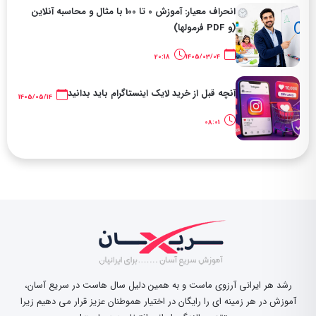
انحراف معیار: آموزش 0 تا 100 با مثال و محاسبه آنلاین
(و PDF فرمولها)
20:18
1405/03/04
آنچه قبل از خرید لایک اینستاگرام باید بدانید
1405/05/14
08:01
رشد هر ایرانی آرزوی ماست و به همین دلیل سال هاست در سریع آسان،
آموزش در هر زمینه ای را رایگان در اختیار هموطنان عزیز قرار می دهیم زیرا