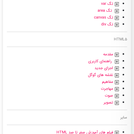
تگ var
تگ area
تگ canvas
تگ div
HTML5
مقدمه
راهنمای کاربری
اجزای جدید
نقشه های گوگل
مفاهیم
مهاجرت
صوت
تصویر
سایر
فیلم های آموزش صفر تا صد HTML