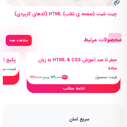
چیت شیت (صفحه ی تقلب) HTML (کدهای کاربردی)
محصولات مرتبط
مشاهده همه
صفر تا صد آموزش HTML & CSS به زبان
پکیج آموزش HTML ا
ساده
قیمت محص
قیمت محصول
179,000
320,000
44٪
تومان
ادامه مطلب
سریع آسان