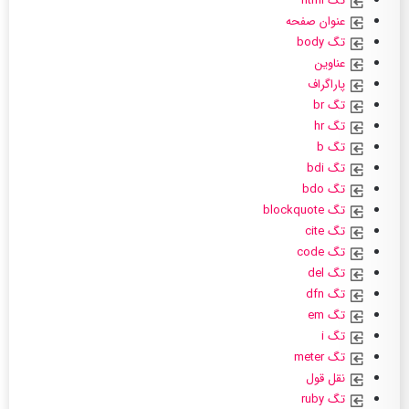
تگ html
عنوان صفحه
تگ body
عناوین
پاراگراف
تگ br
تگ hr
تگ b
تگ bdi
تگ bdo
تگ blockquote
تگ cite
تگ code
تگ del
تگ dfn
تگ em
تگ i
تگ meter
نقل قول
تگ ruby