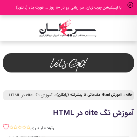
با اپلیکیشن چرب زبان، هر زبانی رو در 80 روز ... قورت بده (دانلود)
خانه
آموزش Html مقدماتی تا پیشرفته (رایگان)
آموزش تگ cite در HTML
آموزش تگ cite در HTML
رتبه: 0 ار 0 رای
sssss