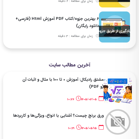
زمان برای مطالعه : 6 دقیقه
6 بهترین جزوه/کتاب PDF آموزش Html (فارسی+
دانلود رایگان)
زمان برای مطالعه : 3 دقیقه
آخرین مطالب سایت
مشتق رادیکال: آموزش 0 تا 100 با مثال و اثبات آن
(و PDF)
10:36
1405/03/05
ورق برنج چیست؟ آشنایی با انواع، ویژگی‌ها و کاربردها
10:31
1405/05/15