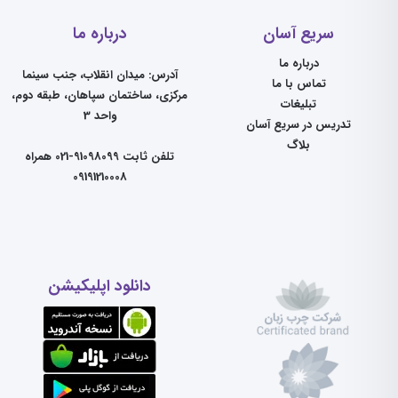
سریع آسان
درباره ما
درباره ما
آدرس: میدان انقلاب، جنب سینما
تماس با ما
مرکزی، ساختمان سپاهان، طبقه دوم،
تبلیغات
واحد 3
تدریس در سریع آسان
بلاگ
تلفن ثابت 91098099-021 همراه
09191210008
دانلود اپلیکیشن