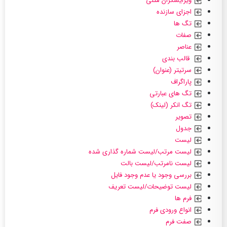
ویرایشگران متنی
اجزای سازنده
تگ ها
صفات
عناصر
قالب بندی
سرتیتر (عنوان)
پاراگراف
تگ های عبارتی
تگ انکر (لینک)
تصویر
جدول
لیست
لیست مرتب/لیست شماره گذاری شده
لیست نامرتب/لیست بالت
بررسی وجود یا عدم وجود فایل
لیست توضیحات/لیست تعریف
فرم ها
انواع ورودی فرم
صفت فرم