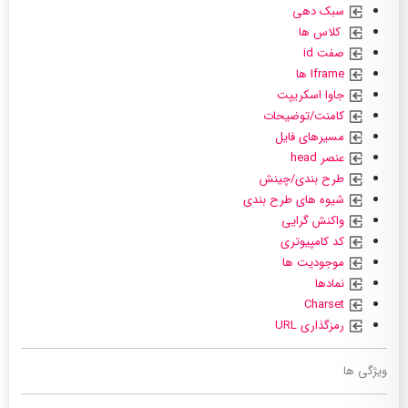
سبک دهی
کلاس ها
صفت id
Iframe ها
جاوا اسکریپت
کامنت/توضیحات
مسیرهای فایل
عنصر head
طرح بندی/چینش
شیوه های طرح بندی
واکنش گرایی
کد کامپیوتری
موجودیت ها
نمادها
Charset
رمزگذاری URL
ویژگی ها