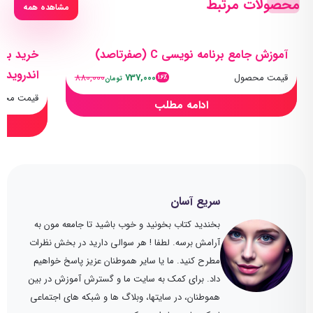
محصولات مرتبط
مشاهده همه
آموزش جامع برنامه نویسی C (صفرتاصد)
خرید بهت
اندروید ب
قیمت محصول
737,000
880,000
16٪
تومان
قیمت محص
ادامه مطلب
سریع آسان
بخندید کتاب بخونید و خوب باشید تا جامعه مون به
آرامش برسه. لطفا ! هر سوالی دارید در بخش نظرات
مطرح کنید. ما یا سایر هموطنان عزیز پاسخ خواهیم
داد. برای کمک به سایت ما و گسترش آموزش در بین
هموطنان، در سایتها، وبلاگ ها و شبکه های اجتماعی