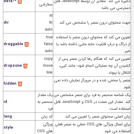
ذخیره می کند. مقادیر آن توسط Javascript قابل
data-*
سفارشی
دسترسی می باشد.
rtl
جهت محتوای درون عنصر را مشخص می کند.
ltr
dir
auto
تعیین می کند که محتوای درون عنصر با استفاده
true
از دراگ و دراپ قابلیت جابه جایی داشته باشد یا
false
draggable
خیر.
auto
تعیین می کند که هنگام رها کردن عنصر پس از
copy
کشیدن آن چه عملیاتی انجام شود؛ مانند کپی،
move
dropzone
انتقال یا پیوند.
link
عنصر را مخفی شده و در مرورگر نمایش داده نمی
hidden
شود.
یک شناسه منحصر به فرد برای عنصر مشخص می
یک مقدار
کند. مقدار این صفت در CSS و JavaScript قابل
منحصر به
id
استفاده است.
فرد
زبان اصلی محتوای عنصر را تعیین می کند.
کد زبان
lang
برای اعمال ویژگی های CSS خطی به عنصر فعلی
ویژگی
style
استفاده می شود.
های CSS