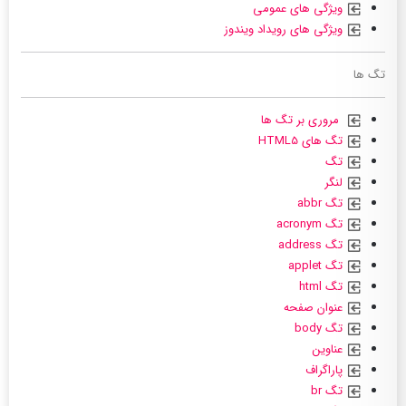
ویژگی های عمومی
ویژگی های رویداد ویندوز
تگ ها
مروری بر تگ ها
تگ های HTML5
تگ
لنگر
تگ abbr
تگ acronym
تگ address
تگ applet
تگ html
عنوان صفحه
تگ body
عناوین
پاراگراف
تگ br