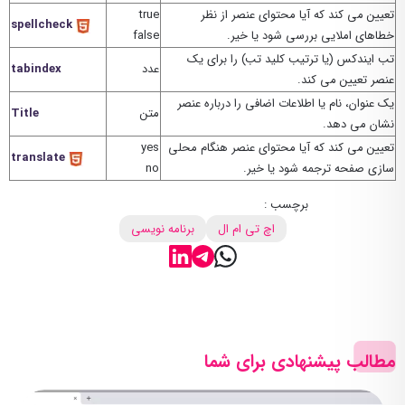
تعیین می کند که آیا محتوای عنصر از نظر
true
spellcheck
خطاهای املایی بررسی شود یا خیر.
false
تب ایندکس (یا ترتیب کلید تب) را برای یک
عدد
tabindex
عنصر تعیین می کند.
یک عنوان، نام یا اطلاعات اضافی را درباره عنصر
متن
Title
نشان می دهد.
تعیین می کند که آیا محتوای عنصر هنگام محلی
yes
translate
سازی صفحه ترجمه شود یا خیر.
no
برچسب :
اچ تی ام ال
برنامه نویسی
مطالب پیشنهادی برای شما