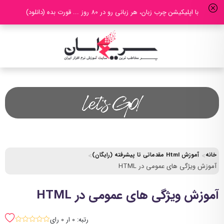
با اپلیکیشن چرب زبان، هر زبانی رو در 80 روز ... قورت بده (دانلود)
خانه
آموزش Html مقدماتی تا پیشرفته (رایگان)
آموزش ویژگی های عمومی در HTML
آموزش ویژگی های عمومی در HTML
رتبه: 0 ار 0 رای
sssss