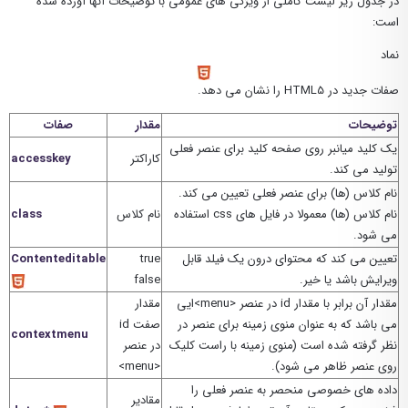
در جدول زیر لیست کاملی از ویژگی های عمومی با توضیحات آنها آورده شده
است:
نماد
صفات جدید در HTML5 را نشان می دهد.
توضیحات
مقدار
صفات
یک کلید میانبر روی صفحه کلید برای عنصر فعلی
کاراکتر
accesskey
تولید می کند.
نام کلاس (ها) برای عنصر فعلی تعیین می کند.
نام کلاس (ها) معمولا در فایل های css استفاده
نام کلاس
class
می شود.
تعیین می کند که محتوای درون یک فیلد قابل
true
Contenteditable
ویرایش باشد یا خیر.
false
مقدار آن برابر با مقدار id در عنصر <menu>ایی
مقدار
می باشد که به عنوان منوی زمینه برای عنصر در
صفت id
contextmenu
نظر گرفته شده است (منوی زمینه با راست کلیک
در عنصر
روی عنصر ظاهر می شود).
<menu>
داده های خصوصی منحصر به عنصر فعلی را
مقادیر