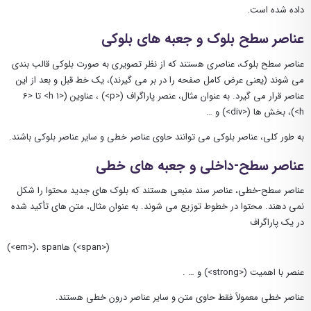
داده شده است.
عناصر سطح بلوک و جعبه های بلوکی
عناصر سطح بلوک، عناصری هستند که از نظر تصویری به صورت بلوکی قالب بندی
می شوند (یعنی عرض کامل صفحه را در بر می گیرند)، یک خط قبل و بعد از این
عناصر قرار می گیرد. به عنوان مثال، عنصر پاراگراف (<p>) ، عناوین (<1 h> تا <6
h>)، بخش ها (<div>) و …
به طور کلی، عناصر بلوکی می توانند حاوی عناصر خطی و سایر عناصر بلوکی باشند.
عناصر سطح-داخلی و جعبه های خطی
عناصر سطح-خطی، عناصر سند منبعی هستند که بلوک های جدید محتوا را شکل
نمی دهند. محتوا در خطوط توزیع می شوند. به عنوان مثال، متن های تأکید شده
در یک پاراگراف
(<em>)، spanها (<span>)
عنصر با اهمیت (<strong>) و … .
عناصر خطی معمولاً فقط حاوی متن و سایر عناصر درون خطی هستند.