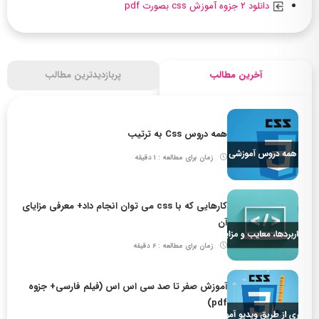
دانلود ۲ جزوه آموزش css بصورت pdf
آخرین مطالب
پربازدیدترین مطالب
همه دروس Css به ترتیب
زمان برای مطالعه : 1 دقیقه
کارهایی که با css می توان انجام داد+ معرفی مزایای
آن
زمان برای مطالعه : 6 دقیقه
آموزش صفر تا صد سی اس اس (فیلم فارسی+ جزوه
pdf)