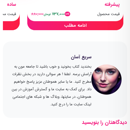
پیشرفته
ساده
قیمت محصول
737,000
880,000
قیمت محص
16٪
تومان
ادامه مطلب
سریع آسان
بخندید کتاب بخونید و خوب باشید تا جامعه مون به
آرامش برسه. لطفا ! هر سوالی دارید در بخش نظرات
مطرح کنید. ما یا سایر هموطنان عزیز پاسخ خواهیم
داد. برای کمک به سایت ما و گسترش آموزش در بین
هموطنان، در سایتها، وبلاگ ها و شبکه های اجتماعی
لینک سایت ما را درج کنید.
دیدگاهتان را بنویسید