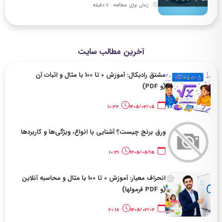
زمان برای مطالعه : 7 دقیقه
آخرین مطالب سایت
مشتق رادیکال: آموزش 0 تا 100 با مثال و اثبات آن
(و PDF)
10:36
1405/03/05
ورق برنج چیست؟ آشنایی با انواع، ویژگی‌ها و کاربردها
10:31
1405/05/15
انحراف معیار: آموزش 0 تا 100 با مثال و محاسبه آنلاین
(و PDF فرمولها)
20:18
1405/03/04