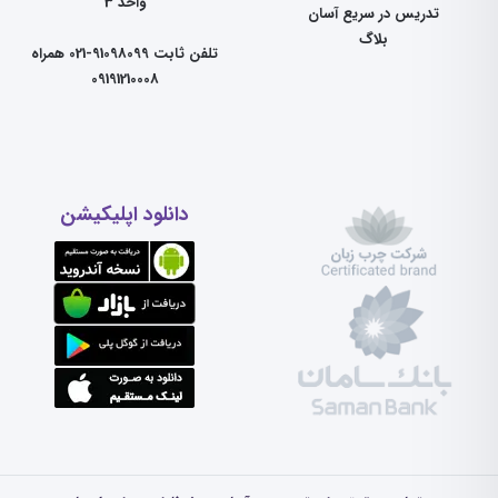
واحد 3
تدریس در سریع آسان
بلاگ
تلفن ثابت 91098099-021 همراه
09191210008
دانلود اپلیکیشن