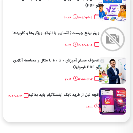
(و PDF)
10:36
1405/03/05
ورق برنج چیست؟ آشنایی با انواع، ویژگی‌ها و کاربردها
10:31
1405/05/15
انحراف معیار: آموزش 0 تا 100 با مثال و محاسبه آنلاین
(و PDF فرمولها)
20:18
1405/03/04
آنچه قبل از خرید لایک اینستاگرام باید بدانید
1405/05/14
08:01