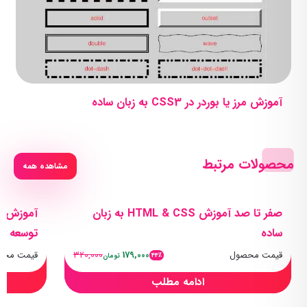
آموزش مرز یا بوردر در CSS3 به زبان ساده
محصولات مرتبط
مشاهده همه
صفر تا صد آموزش HTML & CSS به زبان
آموزش ج
ساده
توسعه و
قیمت محصول
179,000
320,000
قیمت محص
44٪
تومان
ادامه مطلب