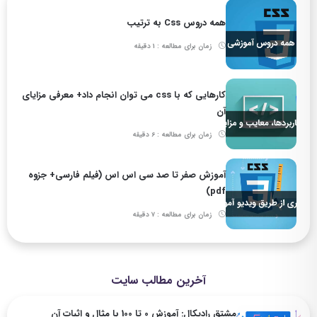
همه دروس Css به ترتیب
زمان برای مطالعه : 1 دقیقه
کارهایی که با css می توان انجام داد+ معرفی مزایای
آن
زمان برای مطالعه : 6 دقیقه
آموزش صفر تا صد سی اس اس (فیلم فارسی+ جزوه
pdf)
زمان برای مطالعه : 7 دقیقه
آخرین مطالب سایت
مشتق رادیکال: آموزش 0 تا 100 با مثال و اثبات آن