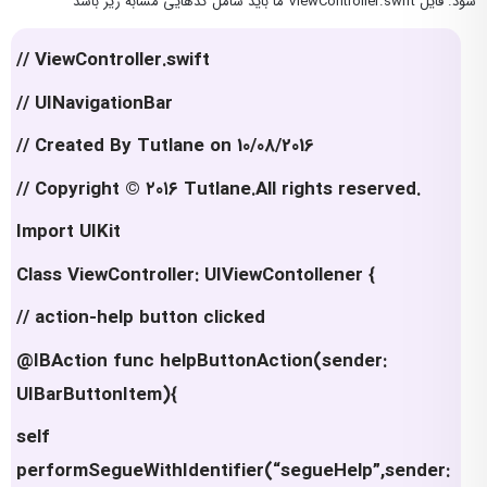
شود. فایل ViewController.swift ما باید شامل کدهایی مشابه زیر باشد
// ViewController.swift
// UINavigationBar
// Created By Tutlane on 10/08/2016
// Copyright © ۲۰۱۶ Tutlane.All rights reserved.
Import UIKit
Class ViewController: UIViewContollener {
// action-help button clicked
@IBAction func helpButtonAction(sender:
UIBarButtonItem){
self
performSegueWithIdentifier(“segueHelp”,sender: