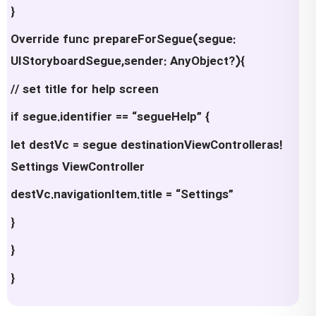
}
Override func prepareForSegue(segue:
UIStoryboardSegue,sender: AnyObject?){
// set title for help screen
if segue.identifier == “segueHelp” {
let destVc = segue destinationViewControlleras!
Settings ViewController
destVc.navigationItem.title = “Settings”
}
}
}