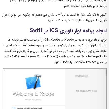
ما با اضافه کردن مرجع کلاس UINavigationBar ؛ می توانیم از نوار ناوبری در
برنامه های iOS خود استفاده کنیم.
اکنون با ذکر یک مثال با استفاده از swift نشان می دهیم که چگونه می توان از نوار
ناوبری UI در برنامه های iOS خود استفاده کنیم.
ایجاد برنامه نوار ناوبری iOS در Swift
برای ایجاد پروژه جدید در Xcode در iOS، Xcode را از فهرست فولدر برنامه ها
(application) باز کنید. پس از باز کردن Xcode ، پنجره welcome (خوش آمدید)
مانند شکل زیر باز خواهد شد. در پنجره خوش آمدید، بر روی گزینه دوم که “ایجاد
یک Xcode Project جدید” می باشد؛ (creat a new Xcode Project) کلیک کنید
یا مسیر File New Project را انتخاب کنید.