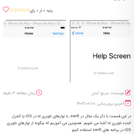
رتبه: 0 ار 0 رای
sssss
نویسنده: سریع آسان
زمان مطالعه 3 دقیقه
آخرین بروزرسانی: ۱۴۰۳/۰۲/۰۸
در این قسمت با ذکر یک مثال در swift، با نوارهای ناوبری ui در iOS یا کنترل
کننده ناوبری ui آشنا می شویم. همچنین می آموزیم که چگونه از نوارهای ناوبری
iOS در برنامه های swift استفاده کنیم.