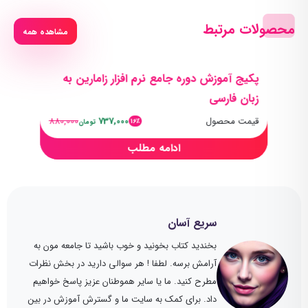
محصولات مرتبط
مشاهده همه
پکیج آموزش دوره جامع نرم افزار زامارین به
زبان فارسی
قیمت محصول
737,000
880,000
16٪
تومان
ادامه مطلب
سریع آسان
بخندید کتاب بخونید و خوب باشید تا جامعه مون به
آرامش برسه. لطفا ! هر سوالی دارید در بخش نظرات
مطرح کنید. ما یا سایر هموطنان عزیز پاسخ خواهیم
داد. برای کمک به سایت ما و گسترش آموزش در بین