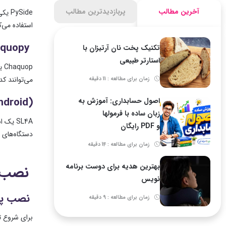
آخرین مطالب
پربازدیدترین مطالب
PySide
یکی
استفاده می‌ک
quopy
تکنیک پخت نان آرتیزان با
استارتر طبیعی
Chaquop
ی
می‌توانند کد
زمان برای مطالعه : 11 دقیقه
ndroid)
اصول حسابداری: آموزش به
زبان ساده با فرمولها
SL4A
یک اب
و PDF رایگان
دستگاه‌های ا
زمان برای مطالعه : 14 دقیقه
بهترین هدیه برای دوست برنامه
نصب و
نویس
نصب پای
زمان برای مطالعه : 9 دقیقه
برای شروع تو