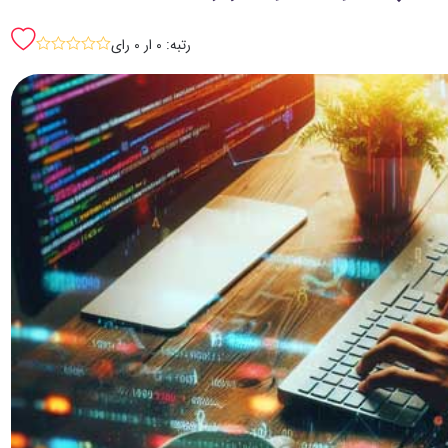
رتبه: 0 ار 0 رای
sssss