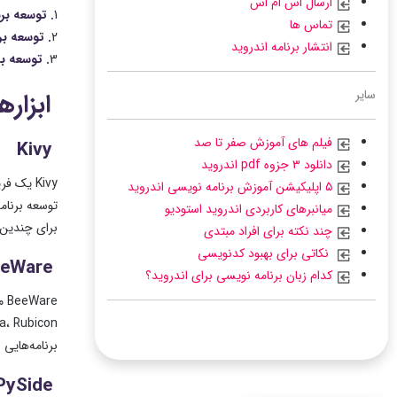
ارسال اس ام اس
1
. توسعه بر
تماس ها
2
. توسعه بر
انتشار برنامه اندروید
3
. توسعه بر
سایر
ابزاره
فیلم های آموزش صفر تا صد
Kivy
دانلود ۳ جزوه pdf اندروید
Kivy
یک فریم
۵ اپلیکیشن آموزش برنامه نویسی اندروید
توسعه برنام
میانبرهای کاربردی اندروید استودیو
برای چندین پ
چند نکته برای افراد مبتدی
نکاتی برای بهبود کدنویسی
eWare
کدام زبان برنامه نویسی برای اندروید؟
re
برنامه‌هایی 
PySide