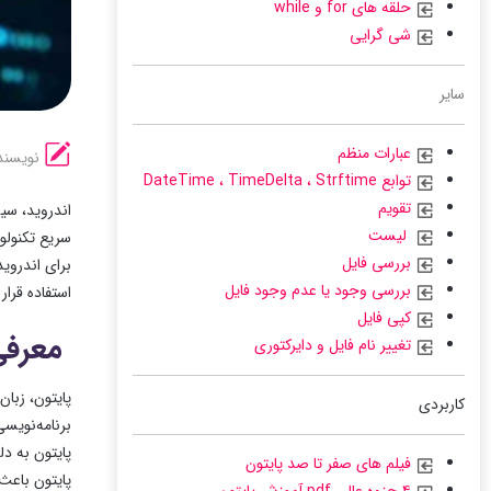
حلقه های for و while
شی گرایی
سایر
عبارات منظم
نویسند
توابع DateTime ، TimeDelta ، Strftime
تقویم
اندروید، سی
لیست
سریع تکنولوژ
بررسی فایل
برای اندروید
بررسی وجود یا عدم وجود فایل
استفاده قرار
کپی فایل
معرفی
تغییر نام فایل و دایرکتوری
پایتون، زبا
کاربردی
پایتون به د
فیلم های صفر تا صد پایتون
پایتون باعث م