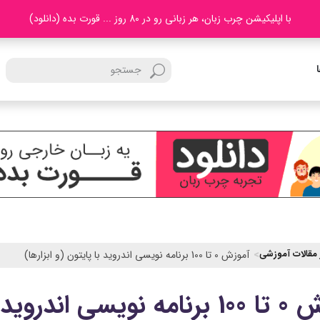
با اپلیکیشن چرب زبان، هر زبانی رو در 80 روز ... قورت بده (دانلود)
 مقالات آموزشی
آموزش 0 تا 100 برنامه نویسی اندروید با پایتون (و ابزارها)
د با پایتون (و ابزارها)