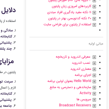
۴ جزوه عالی pdf آموزش پایتون
کاربردهای امروزی زبان پایتون
دلایل 
۱۱ نکته مفید یادگیری افراد مبتدی
۲۰ نکته کدنویسی بهتر در پایتون
استفاده از پ
استفاده از پایتون برای طراحی سایت
1
. سادگی و 
2
. کتابخانه
3
. پشتیبان
مبانی اولیه
4
. چند پلتف
معرفی اندروید و تاریخچه
مزایای
نصب اندروید
معماری اندروید
پایتون در مق
اجزای برنامه
Hello World بعنوان اولین برنامه
1
. سرعت تو
سازماندهی و دسترسی به منابع
لازم را اعمال
Activity
2
. کتابخانه‌
سرویس ها
3
. پشتیبانی
Broadcast Receivers
4
. جامعه بز