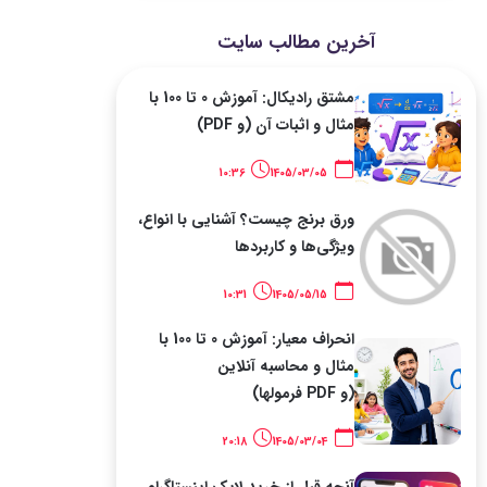
آخرین مطالب سایت
مشتق رادیکال: آموزش 0 تا 100 با
مثال و اثبات آن (و PDF)
10:36
1405/03/05
ورق برنج چیست؟ آشنایی با انواع،
ویژگی‌ها و کاربردها
10:31
1405/05/15
انحراف معیار: آموزش 0 تا 100 با
مثال و محاسبه آنلاین
(و PDF فرمولها)
20:18
1405/03/04
آنچه قبل از خرید لایک اینستاگرام