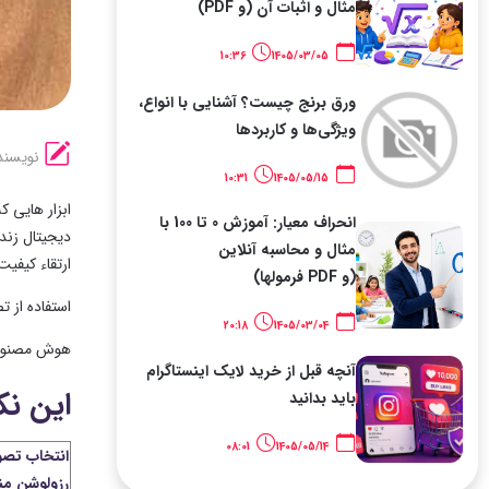
مثال و اثبات آن (و PDF)
10:36
1405/03/05
ورق برنج چیست؟ آشنایی با انواع،
ویژگی‌ها و کاربردها
نویسند
10:31
1405/05/15
انحراف معیار: آموزش 0 تا 100 با
دیجیتال زند
مثال و محاسبه آنلاین
ارتقاء کیفیت
(و PDF فرمولها)
استفاده از 
20:18
1405/03/04
هوش مصنوعی 
آنچه قبل از خرید لایک اینستاگرام
این نک
باید بدانید
08:01
1405/05/14
انتخاب تصوی
رزولوشن م