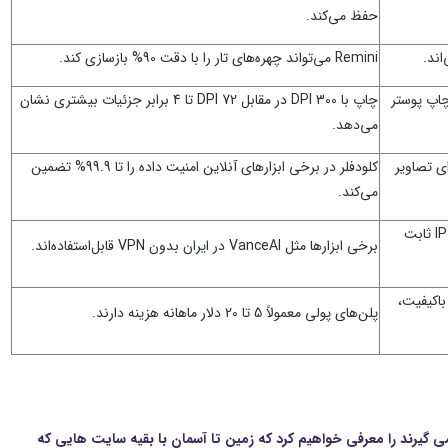
حفظ می‌کند.
Remini می‌تواند چهره‌های تار را با دقت 90% بازسازی کند.
 کنید. ابزارهایی مثل Gigapixel برای چاپ پوستر
چاپ با 300 DPI در مقابل 72 DPI تا 4 برابر جزئیات بیشتری نشان
می‌دهد.
ای تصاویر
کلودفلر در برخی ابزارهای آنلاین امنیت داده را تا 99.9% تضمین
می‌کند.
برای دسترسی به ابزارهای تحریم‌شده مثل Let’s Enhance، از VPN با IP ثابت
برخی ابزارها مثل VanceAI در ایران بدون VPN قابل‌استفاده‌اند.
خروجی باکیفیت،
پلن‌های پولی معمولاً 5 تا 20 دلار ماهانه هزینه دارند.
‌گیرند را معرفی خواهیم کرد که زمین تا آسمان با بقیه سایت هایی که