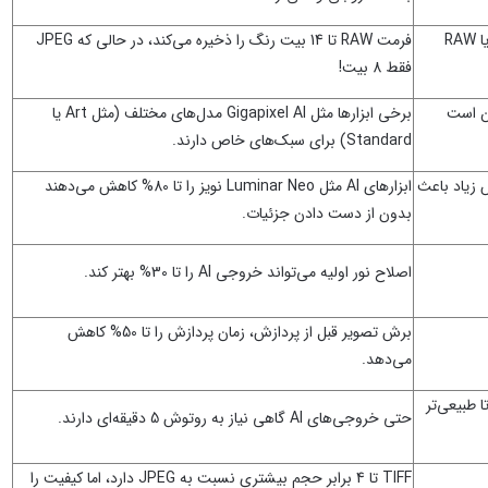
فایل‌های JPEG با فشردگی بالا آرتیفکت (نویز) ایجاد می‌کنند. از PNG یا RAW
فرمت RAW تا 14 بیت رنگ را ذخیره می‌کند، در حالی که JPEG
فقط 8 بیت!
 افزایش بیش از حد (مثل 8x) ممکن است
برخی ابزارها مثل Gigapixel AI مدل‌های مختلف (مثل Art یا
Standard) برای سبک‌های خاص دارند.
ارپنس زیاد باعث
ابزارهای AI مثل Luminar Neo نویز را تا 80% کاهش می‌دهند
بدون از دست دادن جزئیات.
اصلاح نور اولیه می‌تواند خروجی AI را تا 30% بهتر کند.
برش تصویر قبل از پردازش، زمان پردازش را تا 50% کاهش
می‌دهد.
اح کنید تا طبیعی‌تر
حتی خروجی‌های AI گاهی نیاز به روتوش 5 دقیقه‌ای دارند.
TIFF تا 4 برابر حجم بیشتری نسبت به JPEG دارد، اما کیفیت را