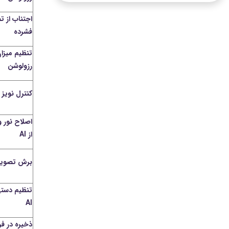
اجتناب از ت
فشرده
تنظیم میزا
رزولوشن
کنترل نویز
اصلاح نور 
از AI
برش تصویر (op
تنظیم دست
AI
ذخیره در ف