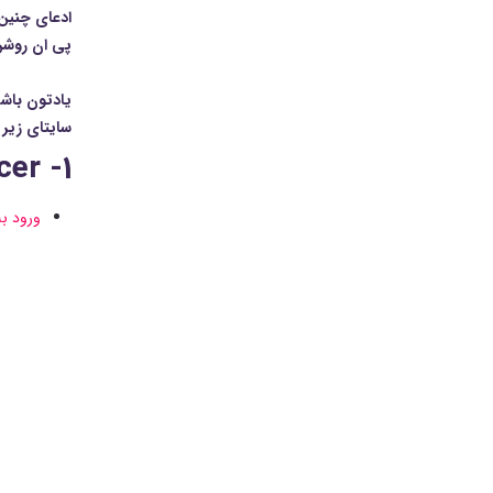
ادعای چنین 
پی ان روشن 
یادتون باشه
سایتای زیر 
1- aienhancer (با هوش مصنوعی، رایگان بدون نیاز به ثبت نام)
ورود ب