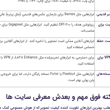
برای وب، JPEG با کیفیت 80%؛ برای چاپ، TIFF یا PNG.
یر قدیمی
ابزارهایی مثل Remini برای بازسازی عکس‌های قدیمی (مثل پرتره) عالی‌اند.
یت برای
رزولوشن هدف را 300 DPI تنظیم
مناسب‌اند.
ست حفظ
ابزارهای آنلاین ممکن است تصاویر را ذخیره کنند. از ابزارهای آفلاین بر
حساس استفاده کنید.
استفاده از VPN برای
استفاده کنید.
نسخه‌های
ابزارهایی مثل Pixelcut یا Fotor نسخه رایگان دارند، اما برای 
پلن پولی بهتر است.
طلب بهترین ابزارهای تقویت‌ کننده کیفیت تصویر که از هوش مصنوعی کمک می 