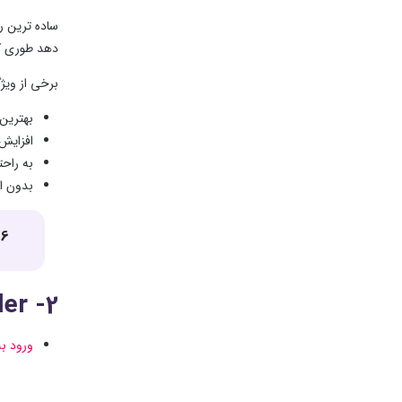
ساده‌ ترین 
دهد طوری که
برخی از ویژگی ‌های اص
بهترین
افزایش
به راحت
بدون اف
6 سایت آنلاین روتوش عکس
2- imgupscaler
ورود ب