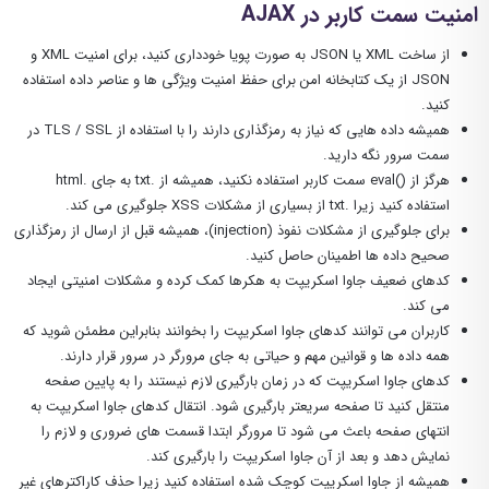
امنیت سمت کاربر در AJAX
از ساخت XML یا JSON به صورت پویا خودداری کنید، برای امنیت XML و
JSON از یک کتابخانه امن برای حفظ امنیت ویژگی ها و عناصر داده استفاده
کنید.
همیشه داده هایی که نیاز به رمزگذاری دارند را با استفاده از TLS / SSL در
سمت سرور نگه دارید.
هرگز از ()eval سمت کاربر استفاده نکنید، همیشه از .txt به جای .html
استفاده کنید زیرا .txt از بسیاری از مشکلات XSS جلوگیری می کند.
برای جلوگیری از مشکلات نفوذ (injection)، همیشه قبل از ارسال از رمزگذاری
صحیح داده ها اطمینان حاصل کنید.
کدهای ضعیف جاوا اسکریپت به هکرها کمک کرده و مشکلات امنیتی ایجاد
می کند.
کاربران می توانند کدهای جاوا اسکریپت را بخوانند بنابراین مطمئن شوید که
همه داده ها و قوانین مهم و حیاتی به جای مرورگر در سرور قرار دارند.
کدهای جاوا اسکریپت که در زمان بارگیری لازم نیستند را به پایین صفحه
منتقل کنید تا صفحه سریعتر بارگیری شود. انتقال کدهای جاوا اسکریپت به
انتهای صفحه باعث می شود تا مرورگر ابتدا قسمت های ضروری و لازم را
نمایش دهد و بعد از آن جاوا اسکریپت را بارگیری کند.
همیشه از جاوا اسکریپت کوچک شده استفاده کنید زیرا حذف کاراکترهای غیر