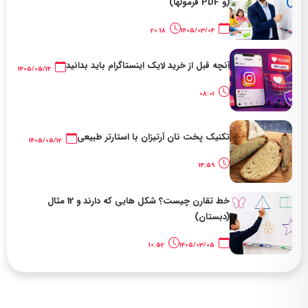
(و PDF فرمولها)
20:18
1405/03/04
آنچه قبل از خرید لایک اینستاگرام باید بدانید
1405/05/14
08:01
تکنیک پخت نان آرتیزان با استارتر طبیعی
1405/05/12
14:59
خط تقارن چیست؟ شکل هایی که دارند و 12 مثال
(دبستان)
10:52
1405/03/05