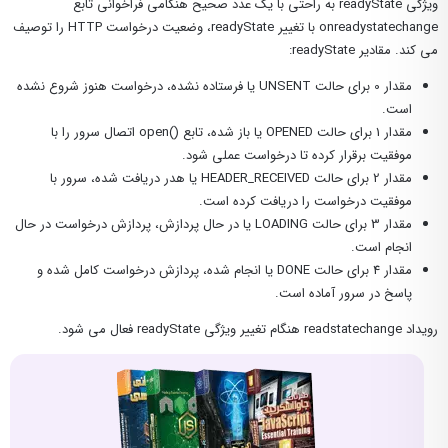
ویژگی readyState به راحتی با یک عدد صحیح هنگامی فراخوانی تابع
onreadystatechange با تغییر readyState، وضعیت درخواست HTTP را توصیف
می کند. مقادیر readyState:
مقدار 0 برای حالت UNSENT یا فرستاده نشده، درخواست هنوز شروع نشده
است.
مقدار 1 برای حالت OPENED یا باز شده، تابع ()open اتصال سرور را با
موفقیت برقرار کرده تا درخواست عملی شود.
مقدار 2 برای حالت HEADER_RECEIVED یا هدر دریافت شده، سرور با
موفقیت درخواست را دریافت کرده است.
مقدار 3 برای حالت LOADING یا در حال پردازش، پردازش درخواست در حال
انجام است.
مقدار 4 برای حالت DONE یا انجام شده، پردازش درخواست کامل شده و
پاسخ در سرور آماده است.
رویداد readstatechange هنگام تغییر ویژگی readyState فعال می شود.