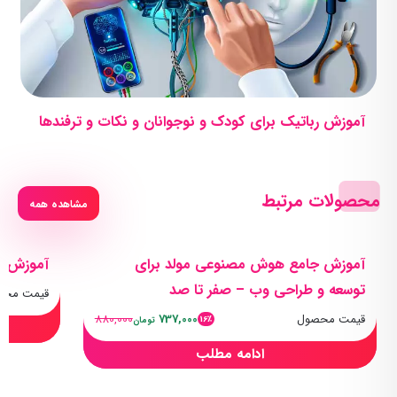
آموزش رباتیک برای کودک و نوجوانان و نکات و ترفندها
محصولات مرتبط
مشاهده همه
آموزش جامع هوش مصنوعی مولد برای
آموزش جا
توسعه و طراحی وب – صفر تا صد
قیمت محص
قیمت محصول
737,000
880,000
16٪
تومان
ادامه مطلب