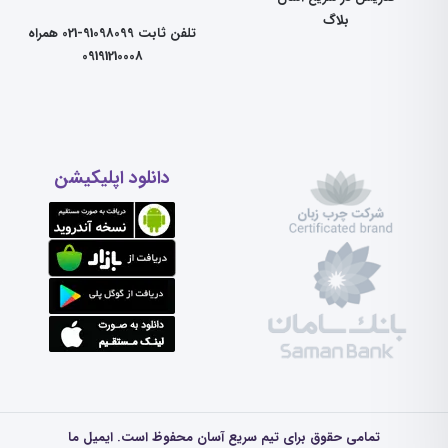
بلاگ
تلفن ثابت 91098099-021 همراه
09191210008
دانلود اپلیکیشن
تمامی حقوق برای تیم سریع آسان محفوظ است. ایمیل ما