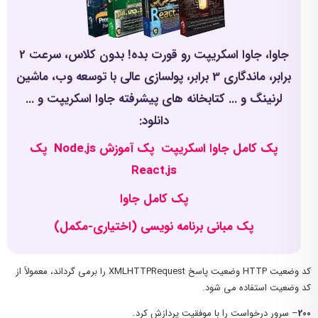
جاوا، جاوا اسکریپت رو قورت بده! بدون کلاس، سرعت 2
برابر، ماندگاری 3 برابر، پولسازی عالی با توسعه وب، ماشین
لرنینگ و ... کتابخانه های پیشرفته جاوا اسکریپت و ...
دانلود:
پک کامل جاوا اسکریپت
پک آموزش Node.js
پک
React.js
پک کامل جاوا
پک مبانی برنامه نویسی (اختیاری-مکمل)
کد وضعیت HTTP وضعیت پاسخ XMLHTTPRequest را برمی گرداند، معمولاً از
کد وضعیت استفاده می شود.
200
– سرور درخواست را با موفقیت پردازش کرد.