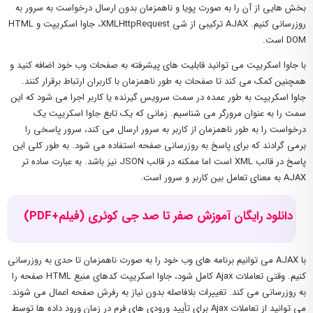
بخش هایی از آن را به صورت پویا و ناهمزمان بدون ارسال درخواست به سرور به
روزرسانی کنیم. AJAX ترکیبی از شی XMLHttpRequest، جاوا اسکریپت و HTML
DOM است.
با جاوا اسکریپت می توانید قابلیت های پیشرفته به صفحات وب خود اضافه کنید و
همچنین کمک می کند تا صفحات به طور ناهمزمان با کاربران ارتباط برقرار کنند.
جاوا اسکریپت به طور عمده در سمت سرویس گیرنده یا کاربر اجرا می شود که این
سمت را به عنوان مرورگر می شناسیم. زمانی که یک تابع جاوا اسکریپت یک
درخواست را به طور ناهمزمان از کاربر به سرور ارسال می کند، سرور پاسخی را
برمی گرادند که برای پاسخ به روزرسانی صفحه استفاده می شود. به طور کلی این
پاسخ در قالب XML است اما ممکنه در قالب JSON نیز باشد. به عبارت ساده تر
AJAX به معنای تعامل بین کاربر و سرور است.
دانلود رایگان آموزش صفر تا صد جی کوئری (فیلم+PDF)
با AJAX می توانیم برنامه های وب خود را به صورت ناهمزمان تا حدی به روزرسانی
کنیم. وقتی تعاملات Ajax کامل شود، جاوا اسکریپت کدهای منبع HTML صفحه را
به روزرسانی می کند. تغییرات بلافاصله بدون نیاز به رفرش صفحه اعمال می شوند.
می توانید از تعاملات Ajax برای تأیید ورودی های فرم در زمان ورود داده ها توسط