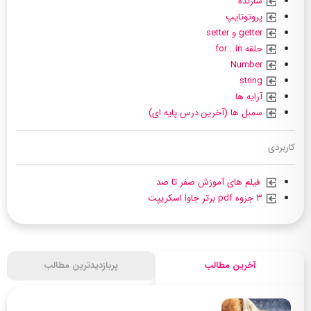
سازنده
پروتوتایپ
getter و setter
حلقه for...in
Number
string
آرایه ها
سمبل ها (آخرین درس پایه ای)
کاربردی
فیلم های آموزش صفر تا صد
۳ جزوه pdf برتر جاوا اسکریپت
آخرین مطالب
پربازدیدترین مطالب