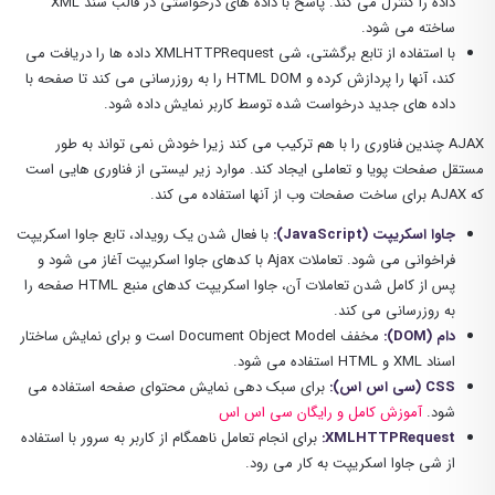
داده را کنترل می کند. پاسخ با داده های درخواستی در قالب سند XML
ساخته می شود.
با استفاده از تابع برگشتی، شی XMLHTTPRequest داده ها را دریافت می
کند، آنها را پردازش کرده و HTML DOM را به روزرسانی می کند تا صفحه با
داده های جدید درخواست شده توسط کاربر نمایش داده شود.
AJAX چندین فناوری را با هم ترکیب می کند زیرا خودش نمی تواند به طور
مستقل صفحات پویا و تعاملی ایجاد کند. موارد زیر لیستی از فناوری هایی است
که AJAX برای ساخت صفحات وب از آنها استفاده می کند.
جاوا اسکریپت (JavaScript):
با فعال شدن یک رویداد، تابع جاوا اسکریپت
فراخوانی می شود. تعاملات Ajax با کدهای جاوا اسکریپت آغاز می شود و
پس از کامل شدن تعاملات آن، جاوا اسکریپت کدهای منبع HTML صفحه را
به روزرسانی می کند.
دام (DOM):
مخفف Document Object Model است و برای نمایش ساختار
اسناد XML و HTML استفاده می شود.
CSS (سی اس اس):
برای سبک دهی نمایش محتوای صفحه استفاده می
شود.
آموزش کامل و رایگان سی اس اس
XMLHTTPRequest:
برای انجام تعامل ناهمگام از کاربر به سرور با استفاده
از شی جاوا اسکریپت به کار می رود.