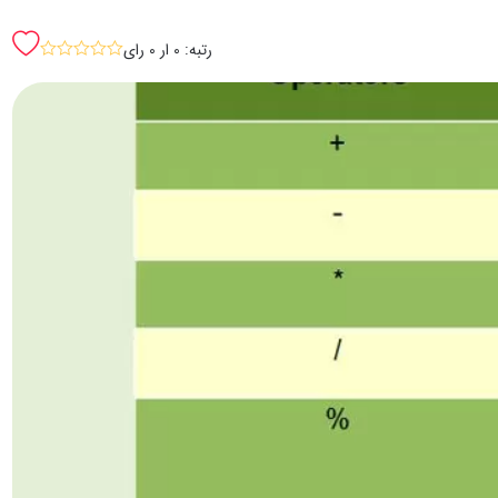
رتبه: 0 ار 0 رای
sssss