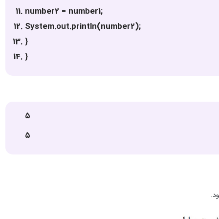
number2 = number1;
System.out.println(number2);
}
}
۵
۵
د.