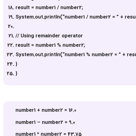
result = number1 / number2;
System.out.println(“number1 / number2 = ” + resul
// Using remainder operator
result = number1 % number2;
System.out.println(“number1 % number2 = ” + resu
}
}
number1 + number2 = 16.0
number1 – number2 = 9.0
number1 * number2 = 43.75