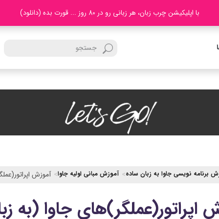
با اپلیکیشن چرب زبان، هر زبانی رو در 80 روز ... قورت بده (دانلود)
ش برنامه نویسی جاوا به زبان ساده
آموزش مبانی اولیه جاوا
آموزش اپراتور(عملگر
 اپراتور(عملگر)های جاوا (به زبا