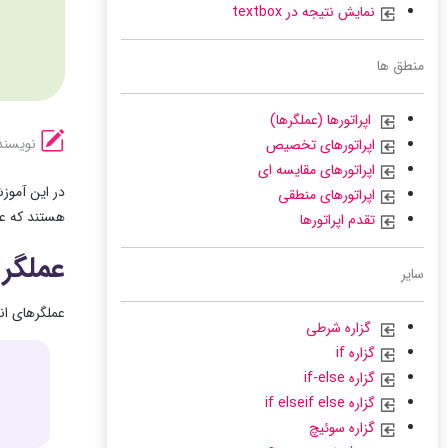
نمایش نتیجه در textbox
منطق ها
اپراتورها (عملگرها)
نویسند
اپراتورهای تخصیص
اپراتورهای مقایسه ای
در این آموزش
اپراتورهای منطقی
هستند که عم
تقدم اپراتورها
عملگر 
سایر
عملگرهای ان
گزاره شرطی
گزاره if
گزاره if-else
گزاره if elseif else
گزاره سوئیچ