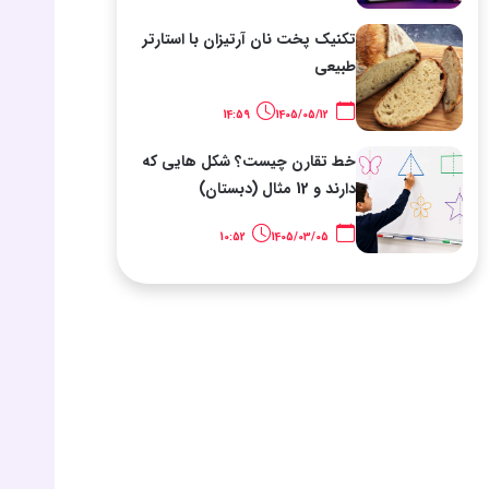
تکنیک پخت نان آرتیزان با استارتر
طبیعی
14:59
1405/05/12
خط تقارن چیست؟ شکل هایی که
دارند و 12 مثال (دبستان)
10:52
1405/03/05