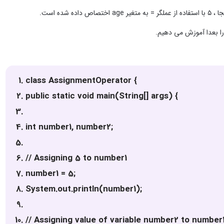
ه است.
 را بعدا آموزش می دهیم.
class AssignmentOperator {
public static void main(String[] args) {
int number1, number2;
// Assigning 5 to number1
number1 = 5;
System.out.println(number1);
// Assigning value of variable number2 to number