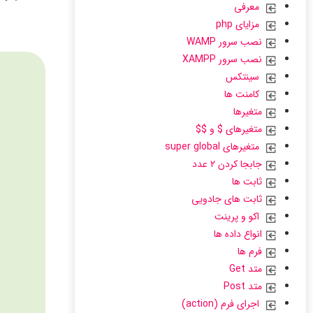
معرفی
مزایای php
نصب سرور WAMP
نصب سرور XAMPP
سینتکس
کامنت ها
متغیرها
متغیرهای $ و $$
متغیرهای super global
جابجا کردن ۲ عدد
ثابت ها
ثابت های جادویی
اکو و پرینت
انواع داده ها
فرم ها
متد Get
متد Post
اجرای فرم (action)