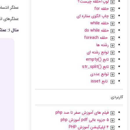
لوپ/حلقه چیست؟
عملگر انتساب مقدا
حلقه for
چاپ الگوی ستاره ای
عملگرهای ان
حلقه while
مثال ۱: عملگر انتساب
حلقه do while
حلقه foreach
رشته ها
توابع رشته ای
تابع ()empty
تابع ()str_split
توابع عددی
تابع isset
کاربردی
فیلم های آموزش صفر تا صد php
۵ جزوه عالی pdf آموزش php
۴ اپلیکیشن آموزش PHP