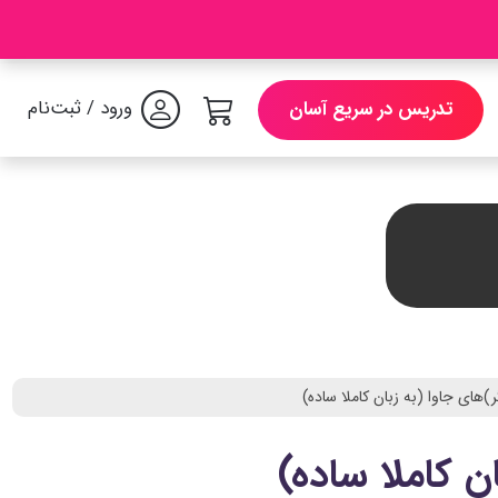
ورود / ثبت‌نام
تدریس در سریع آسان
)های جاوا (به زبان کاملا ساده)
ن کاملا ساده)