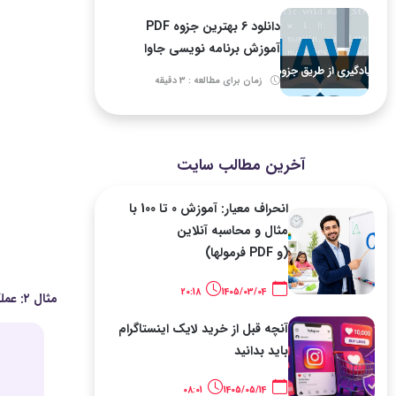
دانلود 6 بهترین جزوه PDF
آموزش برنامه نویسی جاوا
زمان برای مطالعه : 3 دقیقه
آخرین مطالب سایت
انحراف معیار: آموزش 0 تا 100 با
مثال و محاسبه آنلاین
(و PDF فرمولها)
20:18
1405/03/04
مثال ۲: عملگر ریاضی
آنچه قبل از خرید لایک اینستاگرام
باید بدانید
08:01
1405/05/14