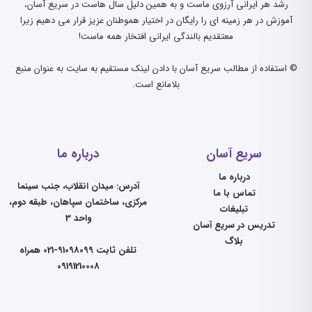
رشد هر ایرانی آرزوی ماست و به همین دلیل سال هاست در سریع آسان،
آموزش در هر زمینه ای را رایگان در اختیار هموطنان عزیز قرار می دهیم زیرا
معتقدیم بالندگی ایرانی افتخار همه ماست!
© استفاده از مطالب سریع آسان با دادن لینک مستقیم به سایت به عنوان منبع
بلامانع است.
سریع آسان
درباره ما
درباره ما
آدرس: میدان انقلاب، جنب سینما
تماس با ما
مرکزی، ساختمان سپاهان، طبقه دوم،
تبلیغات
واحد 3
تدریس در سریع آسان
بلاگ
تلفن ثابت 91098099-021 همراه
09191210008