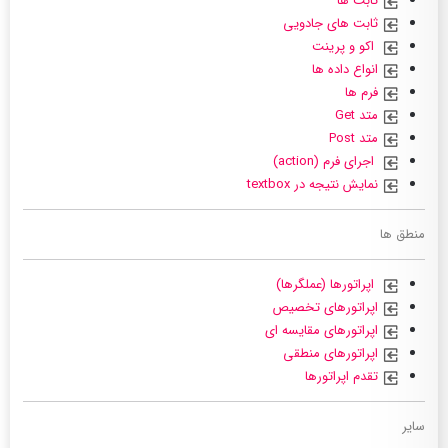
ثابت ها
ثابت های جادویی
اکو و پرینت
انواع داده ها
فرم ها
متد Get
متد Post
اجرای فرم (action)
نمایش نتیجه در textbox
منطق ها
اپراتورها (عملگرها)
اپراتورهای تخصیص
اپراتورهای مقایسه ای
اپراتورهای منطقی
تقدم اپراتورها
سایر