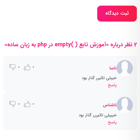
ثبت دیدگاه
2 نظر درباره «آموزش تابع ( )empty در php به زبان ساده»
0
0
ناسا
خییلی تاثیرر گذار بود
پاسخ
0
0
ناشناس
خیییلی تاثیررر گذار بود
پاسخ