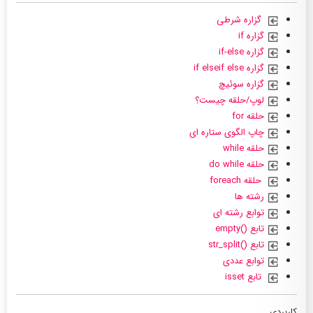
گزاره شرطی
گزاره if
گزاره if-else
گزاره if elseif else
گزاره سوئیچ
لوپ/حلقه چیست؟
حلقه for
چاپ الگوی ستاره ای
حلقه while
حلقه do while
حلقه foreach
رشته ها
توابع رشته ای
تابع ()empty
تابع ()str_split
توابع عددی
تابع isset
کاربردی