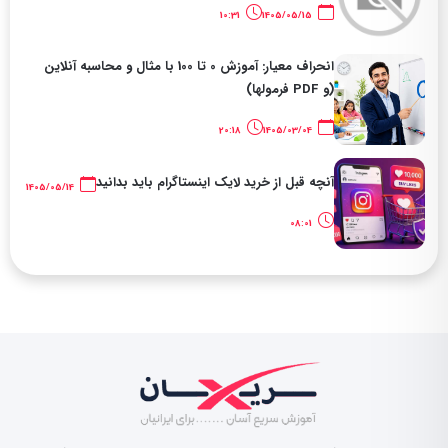
10:31
1405/05/15
انحراف معیار: آموزش 0 تا 100 با مثال و محاسبه آنلاین
(و PDF فرمولها)
20:18
1405/03/04
آنچه قبل از خرید لایک اینستاگرام باید بدانید
1405/05/14
08:01