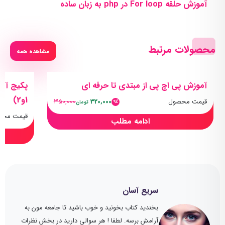
آموزش حلقه For loop در php به زبان ساده
محصولات مرتبط
مشاهده همه
آموزش پی اچ پی از مبتدی تا حرفه ای
1و2)
قیمت محصول
320,000
350,000
9٪
تومان
قیمت محص
ادامه مطلب
سریع آسان
بخندید کتاب بخونید و خوب باشید تا جامعه مون به
آرامش برسه. لطفا ! هر سوالی دارید در بخش نظرات