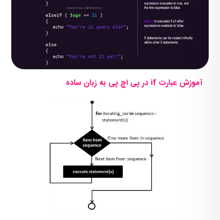
آموزش عبارت if در پی اچ پی به زبان ساده