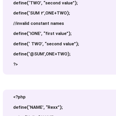
define(‘TWO’, “second value”);
define(‘SUM 2’,ONE+TWO);
//invalid constant names
define(‘1ONE’, “first value”);
define(‘ TWO’, “second value”);
define(‘@SUM’,ONE+TWO);
?>
<?php
define(‘NAME’, “Rexx”);