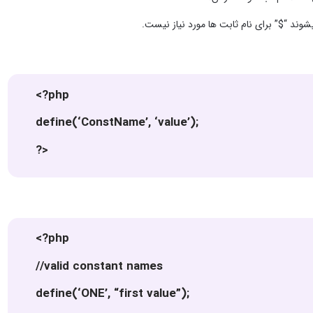
<?php
define(‘ConstName’, ‘value’);
?>
<?php
//valid constant names
define(‘ONE’, “first value”);