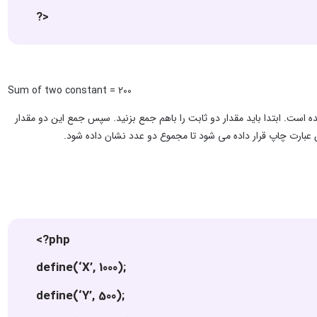
?>
Sum of two constant = 200
 را معرفی کرده ایم؛ که نام آنها به صورت (ONE، TWO، SUM) انتخاب شده است. ابتدا باید مقدار دو ثابت را باهم جمع بزنید. سپس جمع این دو مقدار
<?php
define(‘X’, 1000);
define(‘Y’, 500);