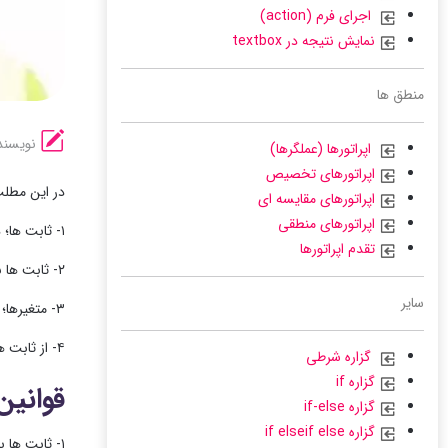
اجرای فرم (action)
نمایش نتیجه در textbox
منطق ها
نویسند
اپراتورها (عملگرها)
اپراتورهای تخصیص
در این مطل
اپراتورهای مقایسه ای
اپراتورهای منطقی
۱- ثابت ها؛ در واقع نوعی حامل هستند که ثابت باقی می مانند و هرگز تغییر نمی کنند.
تقدم اپراتورها
۲- ثابت ها برای داده هایی استفاده می شوند که در چند نقطه درون برنامه ما؛ قابل تغییر نیستند.
سایر
۳- متغیرها؛ ذخیره سازهای موقتی هستند در حالی که ثابت ها دائمی می باشند.
۴- از ثابت ها برای مقادیری استفاده می شود که ثابت می مانند و در طول کد نویسی چندین بار به آنها ارجاع داده می شود.
گزاره شرطی
گزاره if
قوانین
گزاره if-else
گزاره if elseif else
۱- ثابت ها با استفاده از تابع