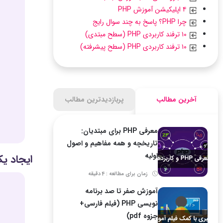
۴ اپلیکیشن آموزش PHP
چرا PHP؟ پاسخ به چند سوال رایج
۱۰ ترفند کاربردی PHP (سطح مبتدی)
۱۰ ترفند کاربردی PHP (سطح پیشرفته)
آخرین مطالب
پربازدیدترین مطالب
معرفی PHP برای مبتدیان:
تاریخچه و همه مفاهیم و اصول
اولیه
ایجاد ی
زمان برای مطالعه : 4 دقیقه
آموزش صفر تا صد برنامه
نویسی PHP (فیلم فارسی+
جزوه pdf)