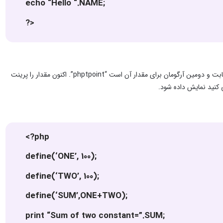
echo “Hello “.NAME;
?>
در مثال بالا، یک ثابت را با استفاده از تابع ( )define تعریف می کنیم. اولین آرگومان برای نام ثابت و دومین آرگومان برای مقدار آن است “phptpoint”. اکنون مقدار را پرینت
 کنید نمایش داده شود.
<?php
define(‘ONE’, 100);
define(‘TWO’, 100);
define(‘SUM’,ONE+TWO);
print “Sum of two constant=”.SUM;