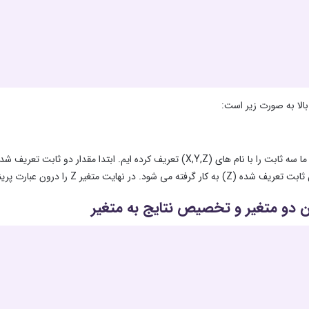
بالا به صورت زیر است:
در مثال بالا؛ ما سه ثابت را با نام های (X,Y,Z) تعریف کرده ایم. ا
در نهایت متغیر Z را درون عبارت پرینت قرار می دهیم تا تفریق دو مقدار در خروجی چاپ شود.
 دو متغیر و تخصیص نتایج به متغیر