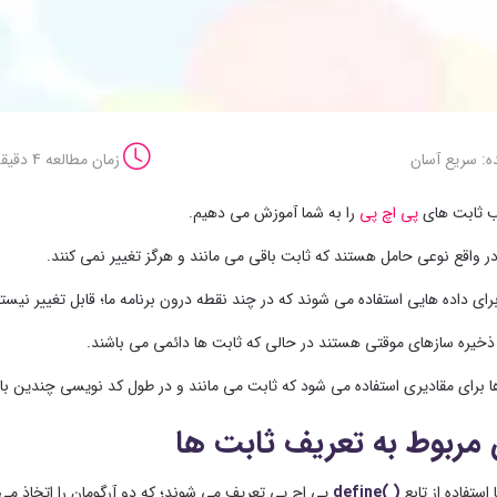
ه: سریع آسان
زمان مطالعه 4 دقیقه
ب ثابت های
پی اچ پی
را به شما آموزش می دهیم.
 مربوط به تعریف ثابت ها
( )
define
پی اچ پی تعریف می شوند؛ که دو آرگومان را اتخاذ می ک