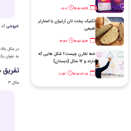
08:01
1405/05/14
تکنیک پخت نان آرتیزان با استارتر
خروجی
کد 
طبیعی
14:59
1405/05/12
خط تقارن چیست؟ شکل هایی که
به عنوان یک مقدار برای سومین ثاب
دارند و 12 مثال (دبستان)
تفریق د
10:52
1405/03/05
مثال ۳