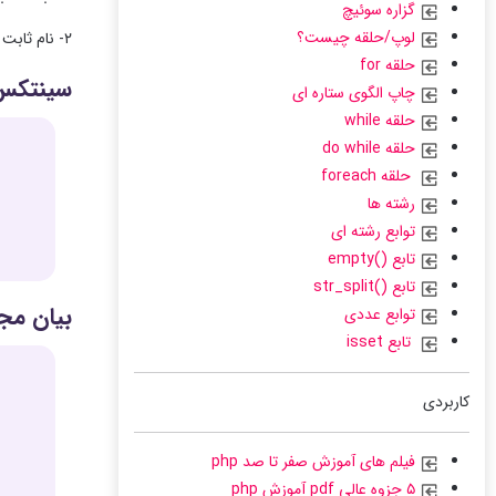
گزاره سوئیچ
لوپ/حلقه چیست؟
۲- نام ثابت باید از قوانینی پیروی کند که برای نام گذاری متغیرها بیان شد، به استثنای آن که پیشوند “$” برای نام ثابت ها مورد نیاز نیست.
حلقه for
سینتکس
چاپ الگوی ستاره ای
حلقه while
حلقه do while
حلقه foreach
رشته ها
توابع رشته ای
تابع ()empty
تابع ()str_split
بیان مجا
توابع عددی
تابع isset
کاربردی
فیلم های آموزش صفر تا صد php
۵ جزوه عالی pdf آموزش php