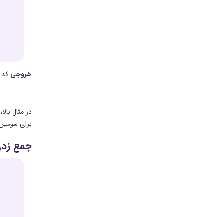
خروجی
کد 
برای سومین ثابت تعریف شده (Z) به کار گرفته می شود. 
جمع زدن