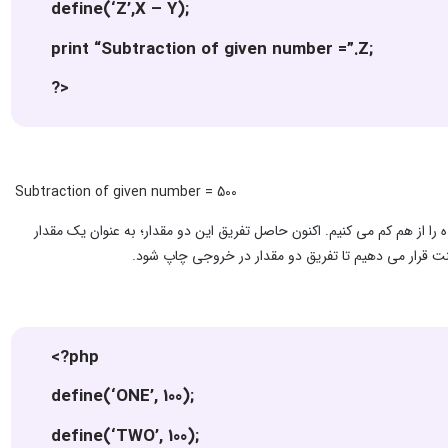
define(‘Z’,X – Y);
print “Subtraction of given number =”.Z;
?>
Subtraction of given number = 500
بتدا مقدار دو ثابت تعریف شده را از هم کم می کنیم. اکنون حاصل تفریق این دو مقدار؛ به عنوان یک مقدار
<?php
define(‘ONE’, 100);
define(‘TWO’, 100);