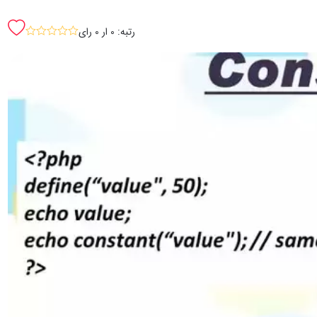
رتبه: 0 ار 0 رای
sssss