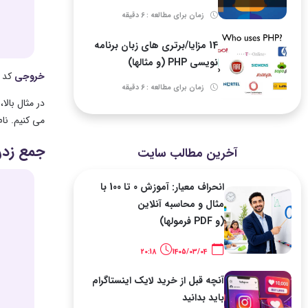
زمان برای مطالعه : 6 دقیقه
14 مزایا/برتری های زبان برنامه
نویسی PHP (و مثالها)
خروجی
کد ب
زمان برای مطالعه : 6 دقیقه
می کنیم. نا
جمع زدن 
آخرین مطالب سایت
انحراف معیار: آموزش 0 تا 100 با
مثال و محاسبه آنلاین
(و PDF فرمولها)
20:18
1405/03/04
آنچه قبل از خرید لایک اینستاگرام
باید بدانید