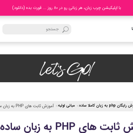
با اپلیکیشن چرب زبان، هر زبانی رو در 80 روز ... قورت بده (دانلود)
ان php به زبان کاملا ساده
مبانی اولیه
آموزش ثابت های PHP به زبان ساده
بت های PHP به زبان ساده