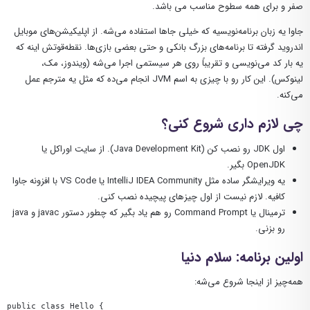
صفر و برای همه سطوح مناسب می باشد.
جاوا یه زبان برنامه‌نویسیه که خیلی جاها استفاده می‌شه. از اپلیکیشن‌های موبایل
اندروید گرفته تا برنامه‌های بزرگ بانکی و حتی بعضی بازی‌ها. نقطه‌قوتش اینه که
یه بار کد می‌نویسی و تقریباً روی هر سیستمی اجرا می‌شه (ویندوز، مک،
لینوکس). این کار رو با چیزی به اسم JVM انجام می‌ده که مثل یه مترجم عمل
می‌کنه.
چی لازم داری شروع کنی؟
اول JDK رو نصب کن (Java Development Kit). از سایت اوراکل یا
OpenJDK بگیر.
یه ویرایشگر ساده مثل IntelliJ IDEA Community یا VS Code با افزونه جاوا
کافیه. لازم نیست از اول چیزهای پیچیده نصب کنی.
ترمینال یا Command Prompt رو هم یاد بگیر که چطور دستور
javac
و
java
رو بزنی.
اولین برنامه: سلام دنیا
همه‌چیز از اینجا شروع می‌شه:
public class Hello {
