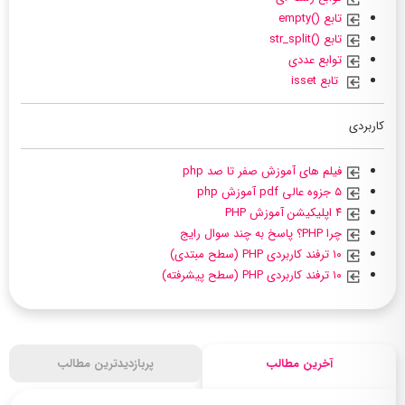
تابع ()empty
تابع ()str_split
توابع عددی
تابع isset
کاربردی
فیلم های آموزش صفر تا صد php
۵ جزوه عالی pdf آموزش php
۴ اپلیکیشن آموزش PHP
چرا PHP؟ پاسخ به چند سوال رایج
۱۰ ترفند کاربردی PHP (سطح مبتدی)
۱۰ ترفند کاربردی PHP (سطح پیشرفته)
آخرین مطالب
پربازدیدترین مطالب