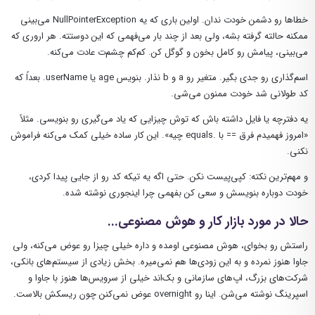
خطاها رو دشمن خودت ندان. اولین باری که یه NullPointerException می‌بینی
ممکنه حالته گرفته بشه، ولی بعد از چند بار می‌فهمی که این دوستته. هر اروری که
می‌بینی، پیامش رو کامل بخون و گوگل کن. کم‌کم چشم‌ت عادت می‌کنه.
اسم‌گذاری رو جدی بگیر. متغیر رو
a
و
b
نذار. بنویس
age
یا
userName
. بعداً که
کد طولانی شد خودت ممنون می‌شی.
یه دفترچه یا فایل داشته باش که توش چیزایی که یاد می‌گیری رو بنویسی. مثلاً
«امروز فهمیدم فرق
==
با
.equals
چیه». این کار ساده خیلی کمک می‌کنه فراموش
نکنی.
و مهم‌ترین نکته: کپی‌پیست نکن. حتی اگه یه تیکه کد رو از جایی پیدا کردی،
خودت دوباره بنویسش و سعی کن بفهمی چرا اینجوری نوشته شده.
حالا در مورد بازار کار و هوش مصنوعی...
راستش رو بخوای، هوش مصنوعی اومده و داره خیلی چیزا رو عوض می‌کنه، ولی
جاوا هنوز نمرده و به این زودی‌ها هم نمی‌میره. بخش زیادی از سیستم‌های بانکی،
شرکت‌های بزرگ، اپ‌های سازمانی و بک‌اند خیلی از سرویس‌ها هنوز با جاوا و
اسپرینگ نوشته می‌شن. اینا رو overnight عوض نمی‌کنن چون ریسکش بالاست.