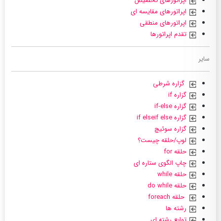
اپراتورهای تخصیص
اپراتورهای مقایسه ای
اپراتورهای منطقی
تقدم اپراتورها
سایر
گزاره شرطی
گزاره if
گزاره if-else
گزاره if elseif else
گزاره سوئیچ
لوپ/حلقه چیست؟
حلقه for
چاپ الگوی ستاره ای
حلقه while
حلقه do while
حلقه foreach
رشته ها
توابع رشته ای