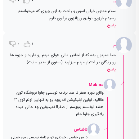
1
0
،،
سلام ممنون خیلی اسون و راحت به اون چیزی که میخواستم
رسیدم ،ارزوی توفیق روزافزون براتون دارم
پاسخ
0
1
م
خدا عمرتون بده که از لحاض مالی هوای مردم رو دارید و جزوه ها
رو رایگان در اختیار مردم میزارید (ممنون از مدیر سایت)
پاسخ
Mobina
وااای دوره صفر تا صد برنامه نویسی جاوا فروشگاه تون
عااالیه. اولین اپلیکیشن اندروید رو به تنهایی اونم توی 3
هفته تونستم بنویسم از صفر!! نمیدونین چه حالی میده
یادگیری جاوا خام
ناشناس
درس خاصی خوندی تو برنامه نویسی من خیلی