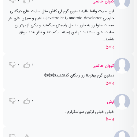
0
3
کیوان حاتمی
این سایت واقعا عالیه دمتون گرم ای کاش مثل سایت های دیگه ی
خارجی android developer یا javatpointمفاهیم و سیزن های هر
مبحث جاوا رو به طور مفصل راجبش میگفتید و یکی از بهترین
سایت های میشدید در این زمینه . یکم نقد و نظر بنده موفق
باشید...
پاسخ
0
1
کیوان حاتمی
دمتون گرم بهترینا رو رایگان گذاشتید👍👍👍
پاسخ
0
0
آرش
خیلی خیلی ازتون سپاسگزارم .
پاسخ