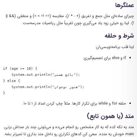
عملگرها
چیزای ساده‌ای مثل جمع و تفریق (
+ - * /
)، مقایسه (
== != > <
) و منطقی (
&& ||
!
). اینا رو خیلی زود یاد می‌گیری چون تقریباً مثل ریاضیات مدرسه‌ست.
شرط و حلقه
اینا قلب برنامه‌نویسی‌ان:
if
و
else
برای تصمیم‌گیری:
if (age >= 18) {

    System.out.println("بالغ هستی");

} else {

    System.out.println("هنوز نوجوان");

}
حلقه
for
و
while
برای تکرار کارها. مثلاً چاپ کردن اعداد از ۱ تا ۱۰.
متد (یا همون تابع)
متد یه تکه کده که یه کار مشخص رو انجام می‌ده و می‌تونی چند بار صداش بزنی.
main
خودش یه متده. سعی کن کدهای تکراری رو داخل متد بذاری تا تمیزتر بشه.