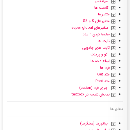
سینتکس
کامنت ها
متغیرها
متغیرهای $ و $$
متغیرهای super global
جابجا کردن ۲ عدد
ثابت ها
ثابت های جادویی
اکو و پرینت
انواع داده ها
فرم ها
متد Get
متد Post
اجرای فرم (action)
نمایش نتیجه در textbox
منطق ها
اپراتورها (عملگرها)