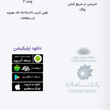
واحد 3
تدریس در سریع آسان
بلاگ
تلفن ثابت 91098099-021 همراه
09191210008
دانلود اپلیکیشن