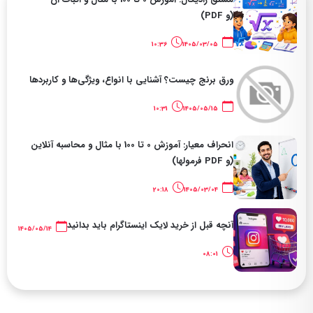
(و PDF)
10:36
1405/03/05
ورق برنج چیست؟ آشنایی با انواع، ویژگی‌ها و کاربردها
10:31
1405/05/15
انحراف معیار: آموزش 0 تا 100 با مثال و محاسبه آنلاین
(و PDF فرمولها)
20:18
1405/03/04
آنچه قبل از خرید لایک اینستاگرام باید بدانید
1405/05/14
08:01