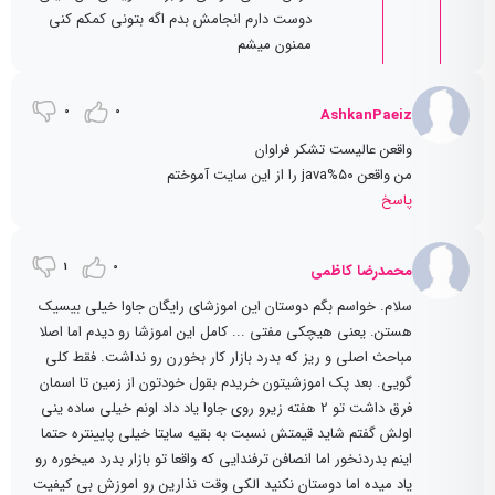
دوست دارم انجامش بدم اگه بتونی کمکم کنی
ممنون میشم
0
0
AshkanPaeiz
واقعن عالیست تشکر فراوان
من واقعن ۵۰%java را از این سایت آموختم
پاسخ
1
0
محمدرضا کاظمی
سلام. خواسم بگم دوستان این اموزشای رایگان جاوا خیلی بیسیک
هستن. یعنی هیچکی مفتی ... کامل این اموزشا رو دیدم اما اصلا
مباحث اصلی و ریز که بدرد بازار کار بخورن رو نداشت. فقط کلی
گویی. بعد پک اموزشیتون خریدم بقول خودتون از زمین تا اسمان
فرق داشت تو 2 هفته زیرو روی جاوا یاد داد اونم خیلی ساده ینی
اولش گفتم شاید قیمتش نسبت به بقیه سایتا خیلی پایینتره حتما
اینم بدردنخور اما انصافن ترفندایی که واقعا تو بازار بدرد میخوره رو
یاد میده اما دوستان نکنید الکی وقت نذارین رو اموزش بی کیفیت