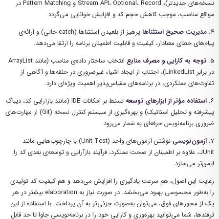
نسخه‌های جدیدتر)، Stream API، Optional، Record و Pattern Matching در
مواقع مناسب، موجب کاهش حجم کد و افزایش خوانایی می‌گردد.
۴.
مدیریت صحیح استثناها
پرهیز از بلعیدن استثناها (catch خالی) و ارائه‌ی
پیام‌های خطای معنادار، کیفیت و قابلیت اطمینان برنامه را ارتقا می‌دهد.
۵.
توجه به کارایی و مصرف منابع
انتخاب ساختار داده‌ی مناسب (مانند ArrayList
در برابر LinkedList)، اجتناب از ایجاد اشیاء غیرضروری در حلقه‌ها و آگاهی از
تفاوت‌های عملکردی، در برنامه‌های مقیاس‌پذیر اهمیت ویژه‌ای دارد.
۶.
استفاده مؤثر از ابزارهای توسعه
تسلط بر امکانات IDE (مانند بازآرایی کد، دیباگ
پیشرفته و تحلیل استاتیک) و بهره‌گیری از سیستم کنترل نسخه (Git) از مهارت‌های
ضروری برنامه‌نویس حرفه‌ای به شمار می‌رود.
۷.
آزمون‌نویسی
نوشتن آزمون‌های واحد (Unit Test) با چارچوب‌هایی مانند
JUnit، علاوه بر اطمینان از صحت عملکرد، فرآیند بازآرایی و توسعه‌ی بعدی کد را
ایمن‌تر می‌سازد.
رعایت
این
اصول،
هم
سرعت
یادگیری
را
افزایش
می‌دهد
و
هم
کیفیت
کد
تولیدی
را
به‌طور
محسوسی
بهبود
می‌بخشد.
در
صورت
نیاز
به
elaboration
بیشتر
در
هر
یک
از
محورهای
فوق،
می‌توان
به‌صورت
جزئی‌تر
به
آن
پرداخت.
با استفاده از این
ترفندها، شما می‌توانید بهره‌وری و کارایی خود را در برنامه‌نویسی جاوا تا حد قابل