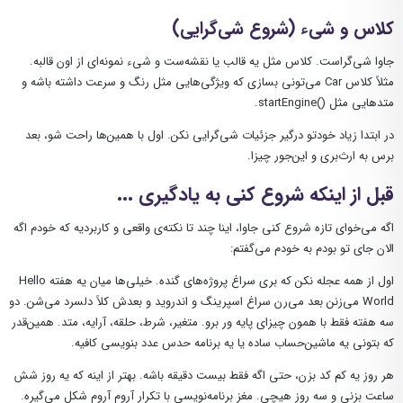
کلاس و شیء (شروع شی‌گرایی)
جاوا شی‌گراست. کلاس مثل یه قالب یا نقشه‌ست و شیء نمونه‌ای از اون قالبه.
مثلاً کلاس
Car
می‌تونی بسازی که ویژگی‌هایی مثل رنگ و سرعت داشته باشه و
متدهایی مثل ()
startEngine
.
در ابتدا زیاد خودتو درگیر جزئیات شی‌گرایی نکن. اول با همین‌ها راحت شو، بعد
برس به ارث‌بری و این‌جور چیزا.
قبل از اینکه شروع کنی به یادگیری ...
اگه می‌خوای تازه شروع کنی جاوا، اینا چند تا نکته‌ی واقعی و کاربردیه که خودم اگه
الان جای تو بودم به خودم می‌گفتم:
اول از همه عجله نکن که بری سراغ پروژه‌های گنده. خیلی‌ها میان یه هفته Hello
World می‌زنن بعد می‌رن سراغ اسپرینگ و اندروید و بعدش کلاً دلسرد می‌شن. دو
سه هفته فقط با همون چیزای پایه ور برو. متغیر، شرط، حلقه، آرایه، متد. همین‌قدر
که بتونی یه ماشین‌حساب ساده یا یه برنامه حدس عدد بنویسی کافیه.
هر روز یه کم کد بزن، حتی اگه فقط بیست دقیقه باشه. بهتر از اینه که یه روز شش
ساعت بزنی و سه روز هیچی. مغز برنامه‌نویسی با تکرار آروم آروم شکل می‌گیره.