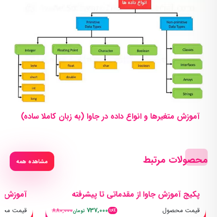
آموزش متغیرها و انواع داده در جاوا (به زبان کاملا ساده)
محصولات مرتبط
مشاهده همه
پکیج آموزش جاوا از مقدماتی تا پیشرفته
آموزش جا
قیمت محصول
737,000
880,000
قیمت محص
16٪
تومان