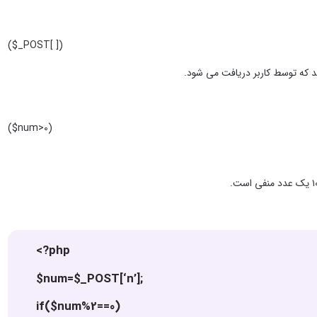
($_POST[ ])
($num>0)
<?php
$num=$_POST[‘n’];
if($num%2==0)