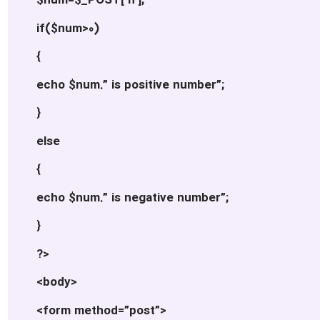
$num=$_POST[‘n’];
if($num>0)
{
echo $num.” is positive number”;
}
else
{
echo $num.” is negative number”;
}
?>
<body>
<form method=”post”>