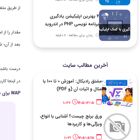
از طریق متغی
۴ بهترین اپلیکیشن یادگیری
برنامه نویسی PHP در اندروید
مقدار را از اسکریپت HTML دریافت می کند و آن را در یک متغیر محلی (m
زمان برای مطالعه : 6 دقیقه
بعد از آن؛ شرط else if اجرا می شود. 
آخرین مطالب سایت
درست باشد؛ عبارت if اجرا می شود. در غیر این صورت؛ 
در اینجا کاربر مقدار -۱۰ را وارد می کند؛ بنابراین؛ خروجی به این 
مشتق رادیکال: آموزش 0 تا 100 با
مثال و اثبات آن (و PDF)
WAP برای بررسی زوج یا فرد بودن عددی که در ورودی داده شده است
10:36
1405/03/05
ورق برنج چیست؟ آشنایی با انواع،
ویژگی‌ها و کاربردها
10:31
1405/05/15