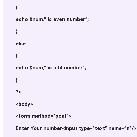
{
echo $num.” is even number”;
}
else
{
echo $num.” is odd number”;
}
?>
<body>
<form method=”post”>
Enter Your number<input type=”text” name=”n”/>