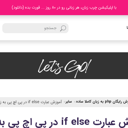
با اپلیکیشن چرب زبان، هر زبانی رو در 80 روز ... قورت بده (دانلود)
ان php به زبان کاملا ساده
سایر
آموزش عبارت if else در پی اچ پی به زبان ساده
if e در پی اچ پی به زبان ساده