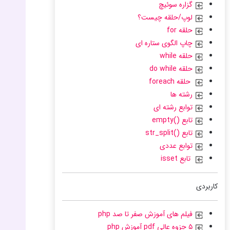
گزاره سوئیچ
لوپ/حلقه چیست؟
حلقه for
چاپ الگوی ستاره ای
حلقه while
حلقه do while
حلقه foreach
رشته ها
توابع رشته ای
تابع ()empty
تابع ()str_split
توابع عددی
تابع isset
کاربردی
فیلم های آموزش صفر تا صد php
۵ جزوه عالی pdf آموزش php