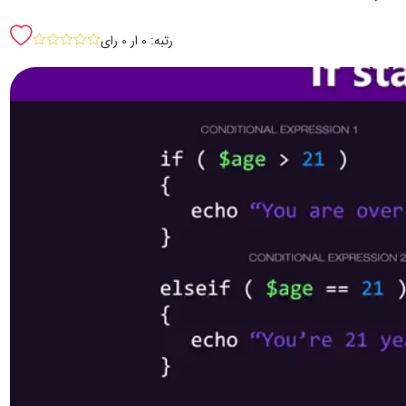
رتبه: 0 ار 0 رای
sssss