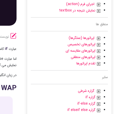
اجرای فرم (action)
نمایش نتیجه در textbox
منطق ها
نویسند
اپراتورها (عملگرها)
اپراتورهای تخصیص
عبارت
if
کاملاً پایه
اپراتورهای مقایسه ای
اپراتورهای منطقی
تقدم اپراتورها
نمایش می آی
در زبان انگلیسی؛ این عبارت خوانده می ش
سایر
WAP برای بررسی منفی یا مثبت بودن عدد ورودی داده شده
گزاره شرطی
گزاره if
گزاره if-else
گزاره if elseif else