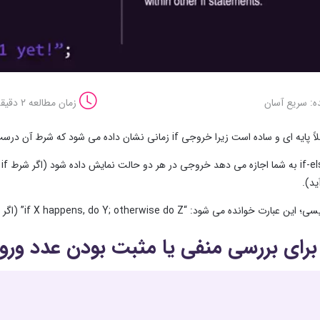
ه: سریع آسان
زمان مطالعه 2 دقیقه
 ای و ساده است زیرا خروجی if زمانی نشان داده می شود که شرط آن درست باشد؛ اگر شرط درست نباشد؛ چیزی به نمایش نمی آید.
ا
د).
ود: “if X happens, do Y; otherwise do Z” (اگر X اتفاق بیفتد، Y را انجام بده و در غیر این صورت Z را انجام بده).