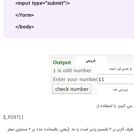
<input type=”submit”/>
</form>
</body>
$_POST[ ]
مقادیری که کاربر وارد می کند؛ دریافت می شود. سپس بررسی می شود که آیا عدد وارد شده از طرف کاربر بر ۲ تقسیم پذیر است یا نه. (یعنی باقیمانده عدد بر ۲ مساوی صفر