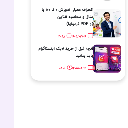
انحراف معیار: آموزش 0 تا 100 با
مثال و محاسبه آنلاین
(و PDF فرمولها)
20:18
1405/03/04
آنچه قبل از خرید لایک اینستاگرام
باید بدانید
08:01
1405/05/14