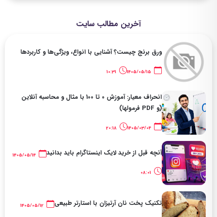
آخرین مطالب سایت
ورق برنج چیست؟ آشنایی با انواع، ویژگی‌ها و کاربردها
10:31
1405/05/15
انحراف معیار: آموزش 0 تا 100 با مثال و محاسبه آنلاین
(و PDF فرمولها)
20:18
1405/03/04
آنچه قبل از خرید لایک اینستاگرام باید بدانید
1405/05/14
08:01
تکنیک پخت نان آرتیزان با استارتر طبیعی
1405/05/12