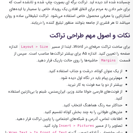
چسبانده شده اند دیده اید. تراکت برگه‌ ای بصورت چاپ شده و تانشده است که
برای خبر دادن به مردم برای اتفاق افتادن یک رویداد خاص یا سمینار یا ایده‌های
استارتاپی یا معرفی محصول خاص استفاده می‌شود. تراکت تبلیغاتی ساده و روان
میباشد تا هر قشری از جامعه بتوانند منظور تبلیغ کننده را دریابند.
نکات و اصول مهم طراحی تراکت
برای ساخت تراکت حرفه‌ای در Word، ابتدا از مسیر
اندازه
Layout > Size
صفحه را تعیین کنید. اندازه A5 برای بیشتر تراکت‌ها مناسب است. سپس از
قسمت
حاشیه‌ها را روی حالت باریک قرار دهید.
Margins
از یک عنوان کوتاه، درشت و جذاب استفاده کنید.
مهم‌ترین پیام باید در نگاه اول دیده شود.
بیشتر از دو یا سه فونت به کار نبرید.
از فونت‌های فارسی خوانا مانند وزیر، ایران‌سنس، شبنم یا بی‌نازنین استفاده
کنید.
حداکثر سه رنگ هماهنگ انتخاب کنید.
متن‌های طولانی را به چند بخش کوتاه تقسیم کنید.
اطلاعات تماس، آدرس و شبکه‌های اجتماعی را پایین تراکت قرار دهید.
تصاویر را از مسیر
وارد کنید.
Insert > Pictures
برای جابه‌جایی آزادانه تصویر، گزینه
را
Wrap Text > In Front of Text