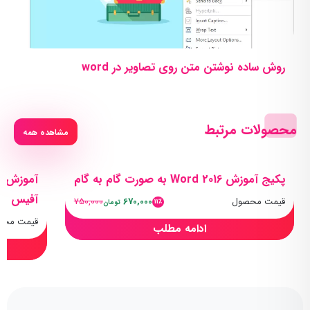
روش ساده نوشتن متن روی تصاویر در word
محصولات مرتبط
مشاهده همه
پکیج آموزش Word 2016 به صورت گام به گام
آفیس
قیمت محصول
670,000
750,000
11٪
تومان
قیمت محص
ادامه مطلب