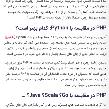
شده نیست (نقش جاوا اسکریپت برجسته تر شده است). روبی زیبا است و افراد
بسیار خوبی با آن کار می کنند و به همین دلیل اجتناب از آن را توصیه نمی کنم. اما
استخدام افراد آشنا با آن سخت تر از PHP خواهد بود. (گرچه مهارت یک توسعه
دهنده متوسط ​​روبی احتمالاً بالاتر از نمونه مشابه در PHP است.)
PHP در مقایسه با Python: کدام بهتر است؟
آخرین زبانی که در مقایسه یک به یک با PHP معنا پیدا می کند، Python (
پایتون
)
است. پایتون در بیشتر زمینه های توسعه وب استفاده می شود (در تجزیه و تحلیل
های آماری و داده ها نیز بسیار محبوب است). همچنین براساس عقیده ی اکثریت
قریب به اتفاق یکی از زبان های بسیار پایدار و با طراحی خوب در دسترس است.
پایتون (مانند روبی ​​و جاوا اسکریپت) کمی سخت تر نسبت به PHP روی سرور وب
اجرای می شود. اما نسبت به PHP زبان زیباتر و متنوع تری است. یکی از زبان
هایی است که نمیتوان در مورد تعداد طرفداران آن در مقایسه با PHP درست نظر
داد ولی در همه موارد دیگر (دسترسی به کتابخانه خارجی، دسترسی به استخدام
افراد متخصص و غیره) برابر است.
PHP در مقایسه با Go؟ Scala؟ Java؟ …
اما اگر محدودیت شباهت های مشترک زبان ها را کنار بگذاریم، زبان های دیگری