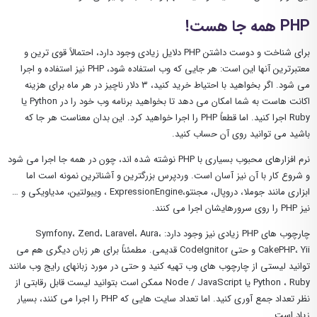
PHP همه جا هست!
برای شناخت و دوست داشتن PHP دلایل زیادی وجود دارد، احتمالاً قوی ترین و
معتبرترین آنها این است: هر جایی که وب استفاده شود، PHP نیز استفاده و اجرا
می شود. اگر بخواهید با احتیاط خرید کنید، ۳ دلار ناچیز در هر ماه برای هزینه
اکانت هاست به شما امکان می دهد تا بخواهید برنامه وب خود را در Python یا
Ruby اجرا کنید. اما قطعاً PHP را اجرا خواهید کرد. این بدان معناست هر جا که
باشید می توانید روی آن حساب کنید.
نرم افزارهای محبوب بسیاری با PHP نوشته شده اند، چون در همه جا اجرا می شود
و شروع کار با آن نیز آسان است. وردپرس بزرگترین و آشناترین نمونه است اما
ابزاری مانند جوملا، دروپال، مجنتو،ExpressionEngine ، ویبولتین، مدیاویکی و …
نیز PHP را روی سرورهایشان اجرا می کنند.
چارچوب های PHP زیادی نیز وجود دارد: Symfony، Zend، Laravel، Aura،
CakePHP، Yii و حتی CodeIgnitor قدیمی. مطمئناً برای هر زبان دیگری هم می
توانید لیستی از چارچوب های وب تهیه کنید و حتی در مورد زبانهای رایج وب مانند
Python ، Ruby یا Node / JavaScript ممکن است بتوانید لیست قابل رقابتی از
نظر تعداد جمع آوری کنید. اما تعداد سایت هایی که PHP را اجرا می کنند، بسیار
زیاد است.