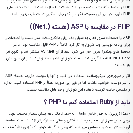
بسیار سریعی داشته و موقعیت فعلی آن واقعی است. چرا به جای جاوا اسکریپت،
PHP را انتخاب کنید؟ یا متخصص PHP هستید یا نیاز به استفاده از کتابخانه های
PHP دارید. در غیر این صورت، فکر می کنم جاوا اسکریپت انتخاب بهتری باشد.
PHP در مقایسه با ASP (هسته (.Net))
ASP یا صفحات سرور فعال به عنوان یک زبان مایکروسافت متن بسته یا اختصاصی
برای برنامه نویسی وب شروع به کار کرد. کاملاً با PHP قابل مقایسه بود اما در
محیط های ویندوز سرور اجرا می شود. بعد از آن ASP.net منتشر شد و اکنون نیز
ASP.NET Core جایگزین شده است. دو زبان اخیر مانند زبان PHP زبان های متن
باز هستند.
اگر از سرورهای مایکروسافت استفاده می کنید و آنها را دوست دارید، احتمالا ASP
را نیز دوست خواهید داشت اما در غیر این صورت لطفاً از PHP استفاده کنید. اندازه
و مقیاس جامعه توسعه دهنده این دو زبان واقعا قابل مقایسه نیست.
باید از Ruby استفاده کنم یا PHP ؟
Ruby (روبی)، ​​به طور خاص Ruby on Rails، یک دهه پیش بسیار محبوب بود.
روبی هنوز هم زبان بسیار دوست داشتنی و حتی بسیارگیراتر از PHP است. جامعه
آن کوچکتر است و احساس می شود که روبی دیگر به عنوان یک “زبان داغ” شناخته