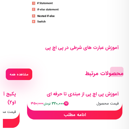
آموزش عبارت های شرطی در پی اچ پی
محصولات مرتبط
مشاهده همه
آموزش پی اچ پی از مبتدی تا حرفه ای
1و2)
قیمت محصول
320,000
350,000
9٪
تومان
قیمت محص
ادامه مطلب