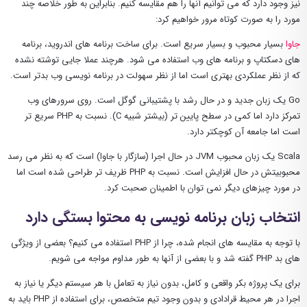
نیز وجود دارد که می توانیم آنها را هم مقایسه کنیم. بنابراین به طور خلاصه چند
مورد را به صورت کوتاه مرور خواهیم کرد:
جاوا
بسیار محبوب و بسیار سریع است. برای ساخت برنامه های اندروید، برنامه
های دسکتاپ و برنامه های وب استفاده می شود. هرچند عملا جایی توشته نشده
که از نظر عملکردی بهتری است اما از نظر سهولت در برنامه نویسی وب بدتر است.
Go یک زبان جدید و در حال رشد با پشتیبانی گوگل است. روی سرورهای وب
تمرکز دارد اما کمی در سطح پایین تر (بیشتر شبیه C). نسبت به PHP سریع تر
است اما جامعه آن کوچکتر دارد.
Scala یک زبان محبوب JVM در حال اجرا (سازگار با جاوا) است که به نظر می رسد
محبوبیتش در حال افزایش است. نسبت به PHP ظریف تر طراحی شده است اما
در مورد چیزهای دیگر نمی توان با اطمینان صحبت کرد.
انتخاب زبان برنامه نویسی به محتوا بستگی دارد
با توجه به مقایسه های انجام شده، چرا از PHP استفاده می کنیم؟ بعضی از ویژگی
های بد PHP گفته شد و با بعضی از آنها به طور مداوم مواجه می شویم.
برای یک پروژه بکر واقعی و کامل، بدون نیاز به تعامل با هر سیستم دیگر یا نیاز به
اجرا در هر محیط قرادادی و بدون وجود تیم متخصص، برای استفاده از PHP باید به