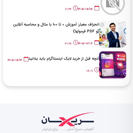
10:31
1405/05/15
انحراف معیار: آموزش 0 تا 100 با مثال و محاسبه آنلاین
(و PDF فرمولها)
20:18
1405/03/04
آنچه قبل از خرید لایک اینستاگرام باید بدانید
1405/05/14
08:01