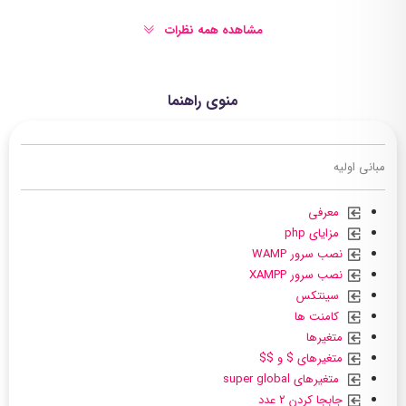
مشاهده همه نظرات
منوی راهنما
مبانی اولیه
معرفی
مزایای php
نصب سرور WAMP
نصب سرور XAMPP
سینتکس
کامنت ها
متغیرها
متغیرهای $ و $$
متغیرهای super global
جابجا کردن ۲ عدد