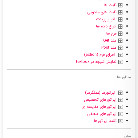
ثابت ها
ثابت های جادویی
اکو و پرینت
انواع داده ها
فرم ها
متد Get
متد Post
اجرای فرم (action)
نمایش نتیجه در textbox
منطق ها
اپراتورها (عملگرها)
اپراتورهای تخصیص
اپراتورهای مقایسه ای
اپراتورهای منطقی
تقدم اپراتورها
سایر