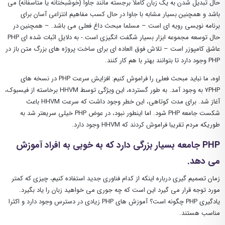
حال تبدیل شدن به یک زبان کاملاً برجسته مانند جاوا (خوشبختانه یا متاسفانه) می
باشد و همچنین بسیار مشابه با جاوا در حال کسب مفاهیم انتزاعی آسان برای
برنامه نویسی رویه ای است – مسلما مبحث داغ فعلی می باشد. – همچنین در
حال توسعه مجموعه ابزار بسیار شگفت انگیزی است.- به دلایل اثبات شده ای PHP
عاشق کامپوزر است – تلاش فوق العاده ای برای ساخت پروژه های بزرگ متن باز در
PHP وجود دارد تا بتوانند بهتر با هم کار کنند.
اوه، ما نباید مبحث فعلی را فراموش کنیم: افزایش سرعت PHP در نسخه های
۷PHP به وجود آمد. به طور گسترده، این ویژگی توسط HHVM برخاسته از فیسبوک،
آغاز شد. برای مدت کوتاهی، این خطر وجود داشت که سرعت HHVM باعث
شکست جامعه PHP شود. اما اینطور نبود، در عوض PHP خیلی سریعتر شد به
طوریکه مردم تقریبا فراموش کردند که HHVM وجود دارد.
PHP جامعه بسیار بزرگی دارد که به خوبی به افراد آموزش
می دهد.
زمان تصمیم گیری درباره اینکه از کدام فناوری جدید استفاده کنیم، چیزی که کمتر
مورد توجه قرار می گیرد این است که چه جوری می خواهید زبان را یاد بگیرد.
یادگیری PHP چگونه است؟ آموزش های PHP زیادی در دسترس وجود دارد و اکثرا
مناسب هستند.