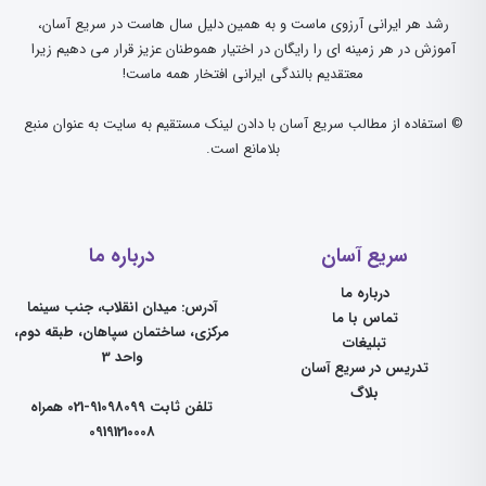
رشد هر ایرانی آرزوی ماست و به همین دلیل سال هاست در سریع آسان،
آموزش در هر زمینه ای را رایگان در اختیار هموطنان عزیز قرار می دهیم زیرا
معتقدیم بالندگی ایرانی افتخار همه ماست!
© استفاده از مطالب سریع آسان با دادن لینک مستقیم به سایت به عنوان منبع
بلامانع است.
سریع آسان
درباره ما
درباره ما
آدرس: میدان انقلاب، جنب سینما
تماس با ما
مرکزی، ساختمان سپاهان، طبقه دوم،
تبلیغات
واحد 3
تدریس در سریع آسان
بلاگ
تلفن ثابت 91098099-021 همراه
09191210008