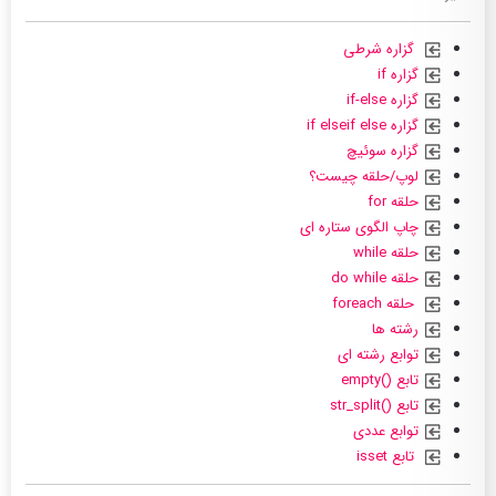
گزاره شرطی
گزاره if
گزاره if-else
گزاره if elseif else
گزاره سوئیچ
لوپ/حلقه چیست؟
حلقه for
چاپ الگوی ستاره ای
حلقه while
حلقه do while
حلقه foreach
رشته ها
توابع رشته ای
تابع ()empty
تابع ()str_split
توابع عددی
تابع isset