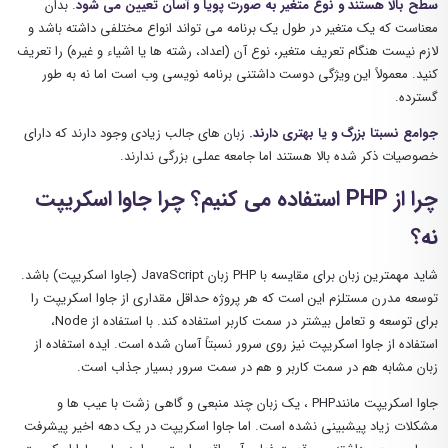
سطح بالا هستند و نوع متغیر به صورت پویا و آسان تعیین می شود
. بدان
معناست که یک متغیر در طول یک برنامه می تواند انواع مختلفی داشته باشد و
لازم نیست هنگام تعریف متغیر، نوع آن (اعداد، رشته ها یا اشیاء و غیره) را تعریف
کنید. معمولاً این ویژگی دوست داشتنی برنامه نویسی وب است اما نه به طور
گسترده.
جوامع نسبتا بزرگ و یا بهتری دارند.
زبان های جالب زیادی وجود دارند که دارای
خصوصیات ذکر شده بالا هستند اما جامعه عملی بزرگی ندارند.
چرا از PHP استفاده می کنیم؟ چرا جاوا اسکریپت
نه؟
شاید مهمترین زبان برای مقایسه با PHP زبان JavaScript (جاوا اسکریپت) باشد.
توسعه مدرن مستلزم این است که هر پروژه حداقل مقداری از جاوا اسکریپت را
برای توسعه و تعامل بیشتر در سمت کاربر استفاده کند. با استفاده از Node،
استفاده از جاوا اسکریپت نیز روی سرور نسبتاً آسان شده است. ایده استفاده از
زبان مشابه هم در سمت کاربر و هم در سمت سرور بسیار جذاب است.
جاوا اسکریپت مانندPHP ، یک زبان چند منبعی و گاهی زشت با عیب ها و
مشکلات زیاد پیشبینی نشده است. اما جاوا اسکریپت در یک دهه اخیر پیشرفت