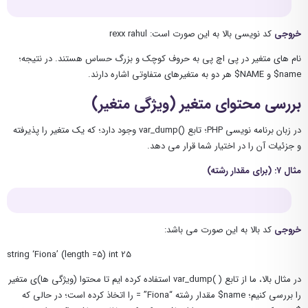
خروجی
کد نویسی بالا به این صورت است: rexx rahul
نام های متغیر در پی اچ پی به حروف کوچک و بزرگ حساس هستند. در نتیجه؛
name$ و NAME$ هر دو به متغیرهای متفاوتی اشاره دارند.
بررسی محتوای متغیر (ویژگی متغیر)
در زبان برنامه نویسی PHP؛ تابع ()var_dump وجود دارد؛ که یک متغیر را پذیرفته
و جزئیات آن را در اختیار شما قرار می دهد.
مثال ۷: (برای مقدار رشته)
خروجی
کد بالا به این صورت می باشد:
string ‘Fiona’ (length =5) int 25
در مثال بالا، ما از تابع ( )var_dump استفاده کرده ایم تا محتوا (ویژگی ها)ی متغیر
را بررسی کنیم؛ name$ مقدار رشته “Fiona” = را اتخاذ کرده است؛ در حالی که