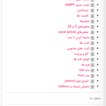
نصب سرور XAMPP
سینتکس
کامنت ها
متغیرها
متغیرهای $ و $$
متغیرهای super global
جابجا کردن ۲ عدد
ثابت ها
ثابت های جادویی
اکو و پرینت
انواع داده ها
فرم ها
متد Get
متد Post
اجرای فرم (action)
نمایش نتیجه در textbox
منطق ها