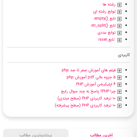
رشته ها
توابع رشته ای
تابع ()empty
تابع ()str_split
توابع عددی
تابع isset
کاربردی
فیلم های آموزش صفر تا صد php
۵ جزوه عالی pdf آموزش php
۴ اپلیکیشن آموزش PHP
چرا PHP؟ پاسخ به چند سوال رایج
۱۰ ترفند کاربردی PHP (سطح مبتدی)
۱۰ ترفند کاربردی PHP (سطح پیشرفته)
آخرین مطالب
پربازدیدترین مطالب