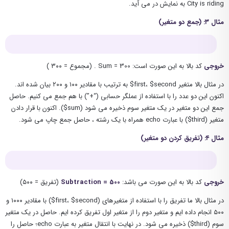
City is riding به نمایش در می آید.
مثال ۳: (جمع دو متغیر)
خروجی
کد بالا به این صورت است: Sum = 300 . (مجموع = ۳۰۰ )
در مثال بالا متغیر first، $second$ به ترتیب با مقادیر ۱۰۰ و ۲۰۰ بیان شده اند.
اکنون این دو عدد را با استفاده از عملگر حسابی (“+”) با هم جمع می کنیم. حاصل
جمع این دو متغیر در یک متغیر سوم ذخیره می شود (sum$). اکنون با قرار دادن
متغیر (third$) با عبارت echo همراه با یک رشته ، حاصل جمع چاپ می شود.
مثال ۴: (تفریق کردن دو متغیر)
خروجی
کد بالا به این صورت می باشد:
Subtraction = 500
(تفریق = ۵۰۰)
در مثال بالا ما تفریق را با استفاده از متغیرهای (first، $second$) با مقادیر ۱۰۰۰ و
۵۰۰ انجام داده ایم و متغیر دوم را از متغیر اول تفریق کرده ایم. حاصل در یک متغیر
سوم (third$) ذخیره می شود. در نهایت با انتقال متغیر به عبارت echo؛ حاصل را