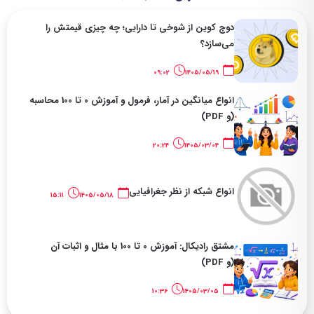
دوج کوین از شوخی تا دارایی؛ چه چیزی قیمتش را
می‌سازد؟
09:02
1405/05/19
انواع میانگین در آمار، فرمول و آموزش 0 تا 100 محاسبه
(و PDF)
20:24
1405/03/04
انواع شبکه از نظر جغرافیایی
15:11
1405/05/18
مشتق رادیکال: آموزش 0 تا 100 با مثال و اثبات آن
(و PDF)
10:36
1405/03/05