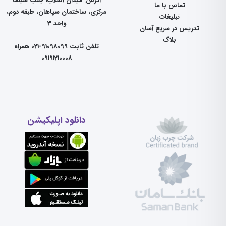
آدرس: میدان انقلاب، جنب سینما
تماس با ما
مرکزی، ساختمان سپاهان، طبقه دوم،
تبلیغات
واحد 3
تدریس در سریع آسان
بلاگ
تلفن ثابت 91098099-021 همراه
09191210008
دانلود اپلیکیشن