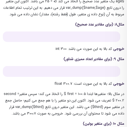
$age یک متغیر عدد صحیح را اتخاذ می کند که = ۲۵ می باشد. اکنون این متغیر
را درون تابع (var_dump($name,$age قرار می دهیم. به این ترتیب تمام اطلاعات
مربوط به آن (نوع داده ی متغیر، طول (فقط رشته)، مقدار) نشان داده می شود.
مثال۸: (برای مقادیر عدد صحیح)
خروجی
کد بالا به این صورت می باشد: int 300
مثال ۹: (برای مقادیر اعداد ممیزی شناور)
خروجی
کد بالا به این صورت است: float 300.7
در مثال بالا؛ متغیرها ابتدا first = 100.5 $ را اتخاذ می کند؛ سپس متغیرsecond =
200.2 $ تعریف می شود. اکنون این دو متغیر را با هم جمع می کنیم؛ حاصل جمع
در متغیر سوم (third$) می باشد. این متغیر درون تابع (var_dump($third قرار
داده می شود تا محتوای آن بررسی شود. خروجی به صورت ۳۰۰٫۷ می باشد.
مثال ۱۰: (برای متغیر بولین)