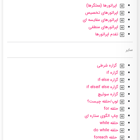
اپراتورها (عملگرها)
اپراتورهای تخصیص
اپراتورهای مقایسه ای
اپراتورهای منطقی
تقدم اپراتورها
سایر
گزاره شرطی
گزاره if
گزاره if-else
گزاره if elseif else
گزاره سوئیچ
لوپ/حلقه چیست؟
حلقه for
چاپ الگوی ستاره ای
حلقه while
حلقه do while
حلقه foreach