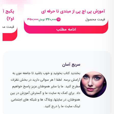
آموزش پی اچ پی از مبتدی تا حرفه ای
1و2)
قیمت محصول
320,000
350,000
9٪
تومان
قیمت محص
ادامه مطلب
سریع آسان
بخندید کتاب بخونید و خوب باشید تا جامعه مون به
آرامش برسه. لطفا ! هر سوالی دارید در بخش نظرات
مطرح کنید. ما یا سایر هموطنان عزیز پاسخ خواهیم
داد. برای کمک به سایت ما و گسترش آموزش در بین
هموطنان، در سایتها، وبلاگ ها و شبکه های اجتماعی
لینک سایت ما را درج کنید.