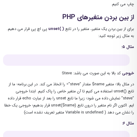
چاپ می کنیم.
از بین بردن متغیرهای PHP
برای از بین بردن یک متغیر، متغیر را در تابع
( )
unset
پی اچ پی قرار می دهیم.
به مثال زیر توجه کنید:
مثال ۵:
خروجی
کد بالا به این صورت می باشد: Steve
در مثال بالا؛ متغیر name$ مقدار “steve”= را اتخاذ می کند. در این برنامه؛ ما از
تابع ()unset استفاده می کنیم تا آن متغیر خاص را پاک کنیم. ابتدا خروجی
“steve” نمایش داده می شود؛ زیرا ما تابع unset را بعد از عبارت echo قرار داده
ایم. اکنون اگر نام متغیر را درون تابع (unset($name قرار بدهیم؛ خروجی یک خطا
را نشان می دهد ( Variable is undefined متغیر تعریف نشده است)
مثال ۶: