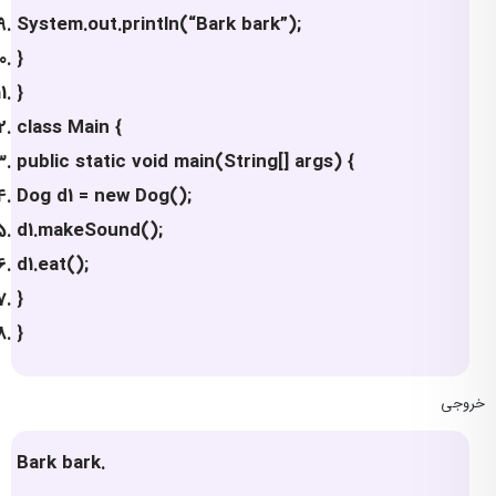
System.out.println(“Bark bark”);
}
}
class Main {
public static void main(String[] args) {
Dog d1 = new Dog();
d1.makeSound();
d1.eat();
}
}
خروجی
Bark bark.