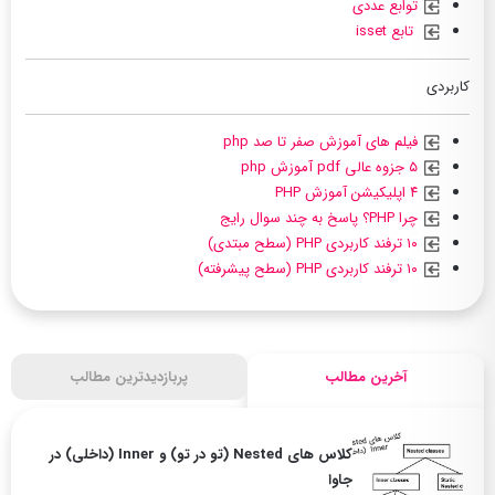
توابع عددی
تابع isset
کاربردی
فیلم های آموزش صفر تا صد php
۵ جزوه عالی pdf آموزش php
۴ اپلیکیشن آموزش PHP
چرا PHP؟ پاسخ به چند سوال رایج
۱۰ ترفند کاربردی PHP (سطح مبتدی)
۱۰ ترفند کاربردی PHP (سطح پیشرفته)
آخرین مطالب
پربازدیدترین مطالب
کلاس های Nested (تو در تو) و Inner (داخلی) در
جاوا