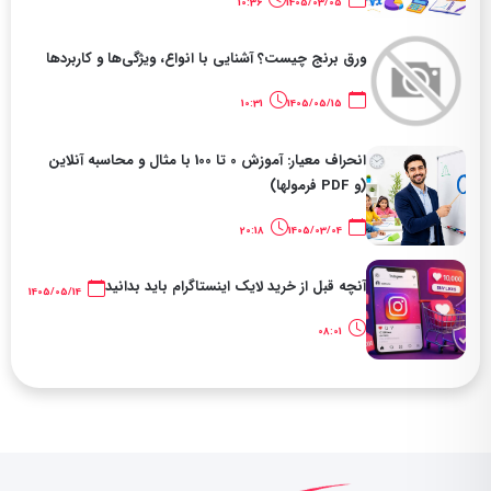
10:36
1405/03/05
ورق برنج چیست؟ آشنایی با انواع، ویژگی‌ها و کاربردها
10:31
1405/05/15
انحراف معیار: آموزش 0 تا 100 با مثال و محاسبه آنلاین
(و PDF فرمولها)
20:18
1405/03/04
آنچه قبل از خرید لایک اینستاگرام باید بدانید
1405/05/14
08:01