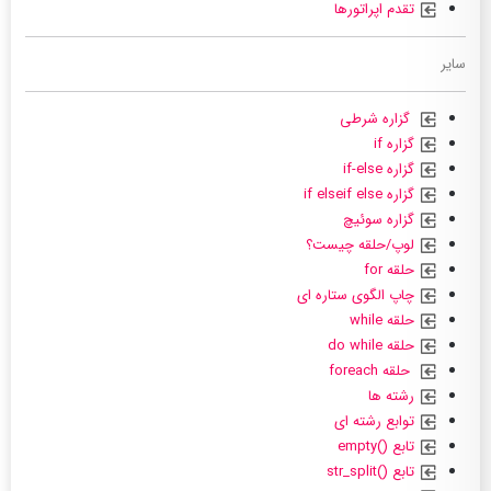
تقدم اپراتورها
سایر
گزاره شرطی
گزاره if
گزاره if-else
گزاره if elseif else
گزاره سوئیچ
لوپ/حلقه چیست؟
حلقه for
چاپ الگوی ستاره ای
حلقه while
حلقه do while
حلقه foreach
رشته ها
توابع رشته ای
تابع ()empty
تابع ()str_split