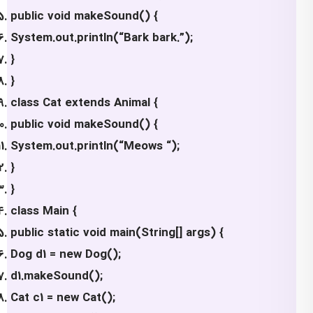
public void makeSound() {
System.out.println(“Bark bark.”);
}
}
class Cat extends Animal {
public void makeSound() {
System.out.println(“Meows “);
}
}
class Main {
public static void main(String[] args) {
Dog d1 = new Dog();
d1.makeSound();
Cat c1 = new Cat();