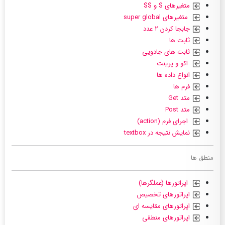
متغیرهای $ و $$
متغیرهای super global
جابجا کردن ۲ عدد
ثابت ها
ثابت های جادویی
اکو و پرینت
انواع داده ها
فرم ها
متد Get
متد Post
اجرای فرم (action)
نمایش نتیجه در textbox
منطق ها
اپراتورها (عملگرها)
اپراتورهای تخصیص
اپراتورهای مقایسه ای
اپراتورهای منطقی