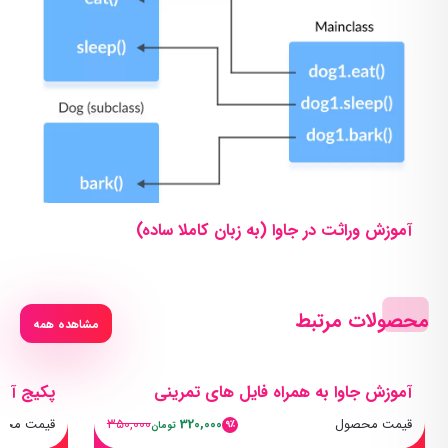
آموزش وراثت در جاوا (به زبان کاملا ساده)
محصولات مرتبط
مشاهده همه
آموزش جاوا به همراه فایل های تمرینی
پکیج آمو
قیمت محصول
320,000
350,000
قیمت محص
9٪
تومان