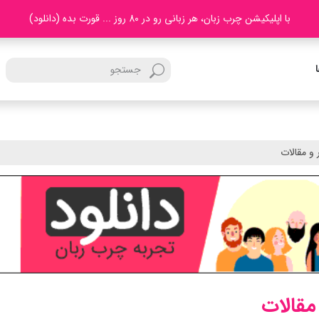
با اپلیکیشن چرب زبان، هر زبانی رو در 80 روز ... قورت بده (دانلود)
 و مقالات
مقالات