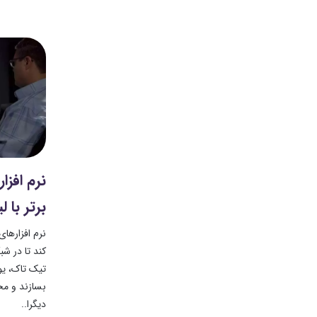
برتر با ل
نرم افزارها
کند تا در ش
تیک تاک، یو
بسازند و مح
دیگرا..