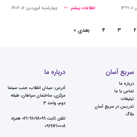
۱۳۹
اطلاعات بیشتر
چهارشنبه فروردین ۰۶ ۱۴۰۴
۲
۳
۴
بعدی
»
سریع آسان
درباره ما
درباره ما
آدرس: میدان انقلاب، جنب سینما
تماس با ما
مرکزی، ساختمان سپاهان، طبقه
تبلیغات
دوم، واحد 3
تدریس در سریع آسان
بلاگ
تلفن ثابت 91098099-021 همراه
09191210008