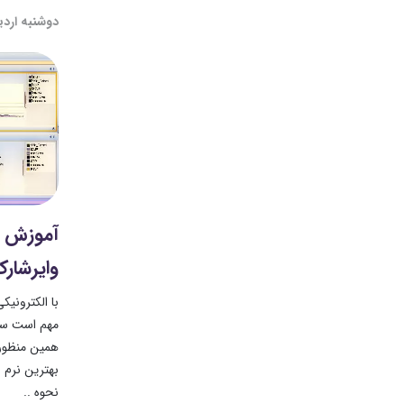
دوشنبه اردیبهش
آموزش تح
وایرشارک eshark
با الکترونیک
مهم است سر
همین منظور د
بهترین نرم ا
نحوه ..