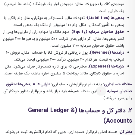
موجودی کالا، یا تجهیزات. مثال: موجودی انبار یک فروشگاه (مانند 50 لپ‌تاپ)
یک دارایی است.
بدهی‌ها (Liabilities)
: تعهدات مالی کسب‌وکار به دیگران، مثل وام بانکی یا
بدهی به تأمین‌کنندگان. مثال: وام 100 میلیونی از بانک یک بدهی است.
حقوق صاحبان سرمایه (Equity)
: سهم مالک یا سهام‌داران از دارایی‌ها پس از
کسر بدهی‌ها. مثال: اگر دارایی‌های شرکت 500 میلیون و بدهی‌ها 200 میلیون
باشد، حقوق صاحبان سرمایه 300 میلیون است.
درآمدها (Revenues)
: پول دریافتی از فروش کالا یا خدمات. مثال: فروش 10
لپ‌تاپ به قیمت هر کدام 20 میلیون، درآمد 200 میلیونی ایجاد می‌کند.
هزینه‌ها (Expenses)
: مخارجی که برای اداره کسب‌وکار صرف می‌شود، مثل
اجاره یا حقوق کارکنان. مثال: پرداخت 5 میلیون اجاره ماهانه یک هزینه است.
معادله حسابداری
: پایه تمام نرم‌افزارهای حسابداری:
دارایی‌ها = بدهی‌ها+حقوق
صاحبان سرمایه
این معادله همیشه باید تراز باشد و نرم‌افزار به‌طور خودکار آن
(
را بررسی می‌کند.)
2.
دفتر کل و حساب‌ها (General Ledger &
Accounts)
دفتر کل
: هسته اصلی نرم‌افزار حسابداری، جایی که تمام تراکنش‌ها ثبت می‌شوند.