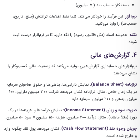
بستانکار: حساب نقد (-5 میلیون).
نرم‌افزار
: این فرآیند را خودکار می‌کند. شما فقط اطلاعات تراکنش (مبلغ، تاریخ،
حساب‌ها) را وارد می‌کنید.
نکته
: همیشه اسناد (مثل فاکتور، رسید) را نگه دارید تا در نرم‌افزار درست ثبت
شوند.
4.
گزارش‌های مالی
نرم‌افزارهای حسابداری گزارش‌هایی تولید می‌کنند که وضعیت مالی کسب‌وکار را
نشان می‌دهند:
ترازنامه (Balance Sheet)
: نمایش دارایی‌ها، بدهی‌ها و حقوق صاحبان سرمایه
در یک زمان خاص. مثال: ترازنامه نشان می‌دهد شرکت 300 میلیون دارایی، 100
میلیون بدهی و 200 میلیون سرمایه دارد.
صورت سود و زیان (Income Statement)
: نمایش درآمدها و هزینه‌ها در یک
دوره (مثلاً ماهانه). مثال: درآمد 200 میلیون، هزینه 150 میلیون = سود 50 میلیون.
جریان وجوه نقد (Cash Flow Statement)
: نشان می‌دهد پول نقد چگونه وارد
و خارج شده است.