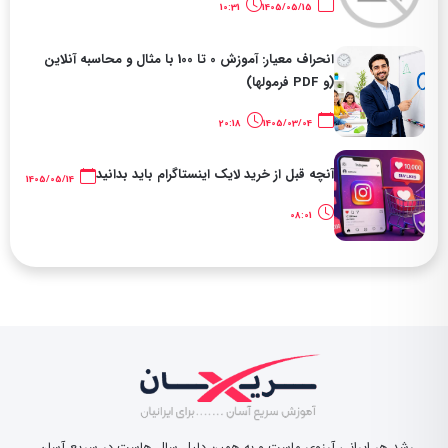
10:31
1405/05/15
انحراف معیار: آموزش 0 تا 100 با مثال و محاسبه آنلاین
(و PDF فرمولها)
20:18
1405/03/04
آنچه قبل از خرید لایک اینستاگرام باید بدانید
1405/05/14
08:01
رشد هر ایرانی آرزوی ماست و به همین دلیل سال هاست در سریع آسان،