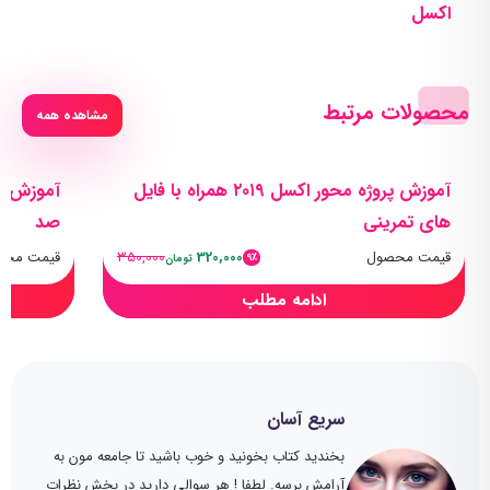
اکسل
محصولات مرتبط
مشاهده همه
آموزش پروژه محور اکسل ۲۰۱۹ همراه با فایل
های تمرینی
صد
قیمت محصول
320,000
350,000
قیمت محص
9٪
تومان
ادامه مطلب
سریع آسان
بخندید کتاب بخونید و خوب باشید تا جامعه مون به
آرامش برسه. لطفا ! هر سوالی دارید در بخش نظرات