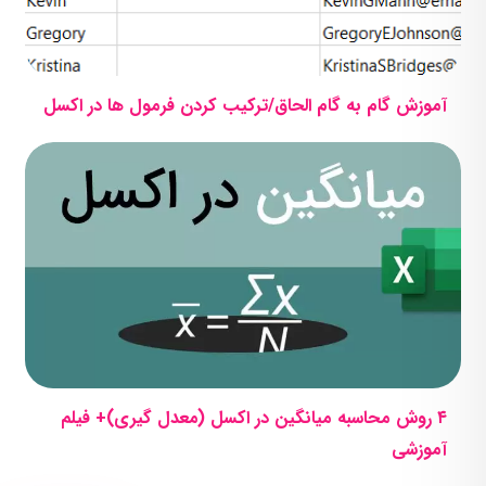
آموزش گام به گام الحاق/ترکیب کردن فرمول ها در اکسل
۴ روش محاسبه میانگین در اکسل (معدل گیری)+ فیلم
آموزشی