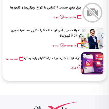
ورق برنج چیست؟ آشنایی با انواع، ویژگی‌ها و کاربردها
10:31
1405/05/15
انحراف معیار: آموزش 0 تا 100 با مثال و محاسبه آنلاین
(و PDF فرمولها)
20:18
1405/03/04
آنچه قبل از خرید لایک اینستاگرام باید بدانید
1405/05/14
08:01