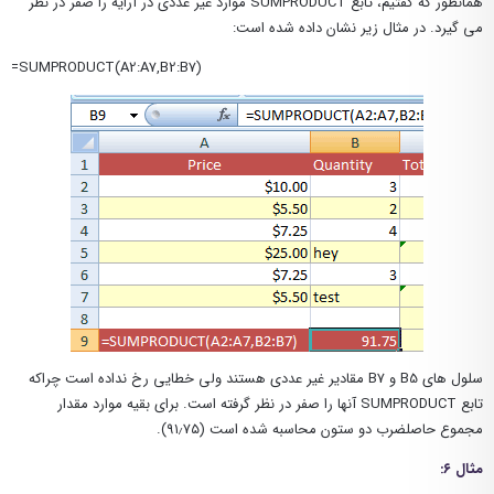
همانطور که گفتیم، تابع SUMPRODUCT موارد غیر عددی در آرایه را صفر در نظر
می گیرد. در مثال زیر نشان داده شده است:
=SUMPRODUCT(A2:A7,B2:B7)
سلول های B5 و B7 مقادیر غیر عددی هستند ولی خطایی رخ نداده است چراکه
تابع SUMPRODUCT آنها را صفر در نظر گرفته است. برای بقیه موارد مقدار
مجموع حاصلضرب دو ستون محاسبه شده است (۹۱٫۷۵).
مثال ۶: