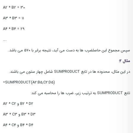
A2 * B2 = 30
A3 * B3 = 11
A4 * B4 = 29
….
سپس مجموع این حاصلضرب ها به دست می آید، نتیجه برابر با ۵۷۰ می باشد.
مثال ۲:
در این مثال، محدوده ها در تابع SUMPRODUCT شامل چهار ستون می باشند.
=SUMPRODUCT(A2:B5,C2:D5)
تابع SUMPRODUCT به ترتیب زیر، ضرب ها را محاسبه می کند:
A2 * C2 و B2 * D2
A3 * C3 و B3 * D3
A4 * C4 و B4 * D4