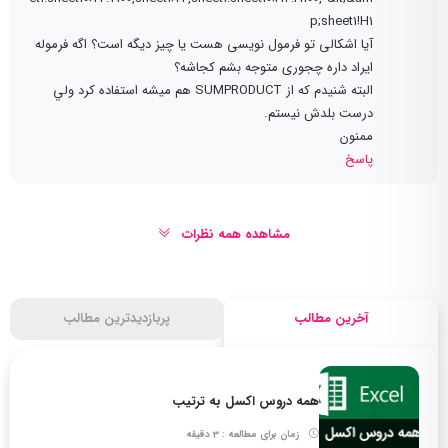
p;sheet1!H1
آیا اشکالی تو فرمول نویسی هست یا چیز دیگه است؟ اگه فرموله
ایراد داره چجوری متوجه بشم کجاشه؟
البته شنيدم كه از SUMPRODUCT هم ميشه استفاده كرد ولي
درست بلدش نيستم.
ممنون
پاسخ
مشاهده همه نظرات
آخرین مطالب
پربازدیدترین مطالب
همه دروس اکسل به ترتیب
زمان برای مطالعه : 3 دقیقه