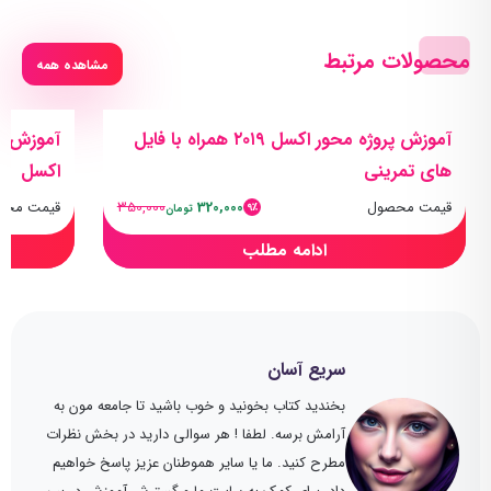
محصولات مرتبط
مشاهده همه
آموزش پروژه محور اکسل ۲۰۱۹ همراه با فایل
آموزش صف
های تمرینی
اکسل
قیمت محصول
320,000
350,000
قیمت محص
9٪
تومان
ادامه مطلب
سریع آسان
بخندید کتاب بخونید و خوب باشید تا جامعه مون به
آرامش برسه. لطفا ! هر سوالی دارید در بخش نظرات
مطرح کنید. ما یا سایر هموطنان عزیز پاسخ خواهیم