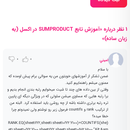
ثبت دیدگاه
1 نظر درباره «آموزش تابع SUMPRODUCT در اکسل (به
زبان ساده)»
0
0
اميني
با سلام
ضمن تشکر از آموزشهای خوبتون من یه سوالی برام پیش اومده که
ممنون میشم راهنماییم کنید.
وقتی از بین داده های چند تا شیت میخوایم رتبه بندی انجام بدیم و
برا رتبه هایی که مساوی میشن سلولی که در ویژگی دیگه ای پایین
تره رتبه برتری داشته باشه از چه روشی باید استفاده کرد. البته من
از ترکیب rank و countifs فرمول زیر رو نوشتم ولی نمیدونم چرا
خطا میده؟
(RANK.EQ(sheet1!Y2,sheet1:sheet10!Y2:Y100)+COUNTIFS(she
et1:sheet10!Y2:Y100,sheet1!Y2,sheet1:sheet10!H2:H100,”&lt;&am