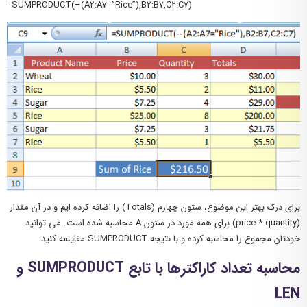
=SUMPRODUCT(–(A2:A7=”Rice”),B2:B7,C2:C7)
برای درک بهتر این موضوع، ستون چهارم (Totals) را اضافه کرده ایم و در آن مقدار
(price * quantity) برای همه مورد در ستون A محاسبه شده است. می توانید
خودتان مجموع را محاسبه کرده و با نتیجه SUMPRODUCT مقایسه کنید.
محاسبه تعداد کاراکترها با تابع SUMPRODUCT و
LEN