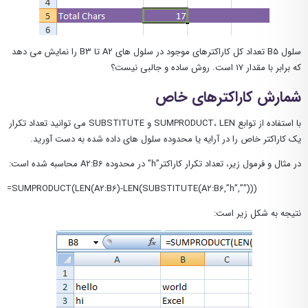
سلول B5 تعداد کل کاراکترهای موجود در سلول های A2 تا B3 را نمایش می دهد
که برابر با مقدار ۱۷ است. روش ساده و جالبی نیست؟
شمارش کاراکترهای خاص
با استفاده از توابع SUMPRODUCT، LEN و SUBSTITUTE می توانید تعداد تکرار
یک کاراکتر خاص را در آرایه یا محدوده سلول های داده شده به دست آورید.
در مثال و فرمول زیر، تعداد تکرار کاراکتر”h” در محدوده A2:B6 محاسبه شده است:
=SUMPRODUCT(LEN(A2:B6)-LEN(SUBSTITUTE(A2:B6,”h”,””)))
نتیجه به شکل زیر است: