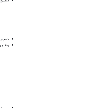
درسلو
همچنین
وقتی ر