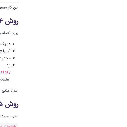
این کار معمو
روش 4: Paste Special
برای تعداد 
در یک 
آن را Copy کنید.
محدوده 
از:
ltiply
استفاده
اعداد متنی 
روش 5: Text to Columns
ستون موردنظر
 > Finish