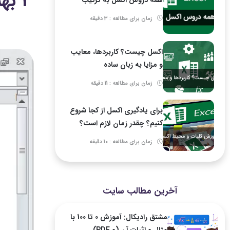
3 بهترین روش تبدیل متن به اعداد در اکسل+ نکات و کاربردها
زمان برای مطالعه : 3 دقیقه
اکسل چیست؟ کاربردها، معایب
و مزایا به زبان ساده
زمان برای مطالعه : 11 دقیقه
برای یادگیری اکسل از کجا شروع
کنیم؟ چقدر زمان لازم است؟
زمان برای مطالعه : 10 دقیقه
آخرین مطالب سایت
مشتق رادیکال: آموزش 0 تا 100 با
مثال و اثبات آن (و PDF)