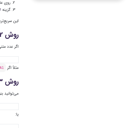
روی عل
گزینه
r
این سریع‌ت
روش 2: تابع VALUE
اگر عدد متن
مثلاً اگر
A1
روش 3: ضرب در عدد 1
می‌توانید بن
یا: