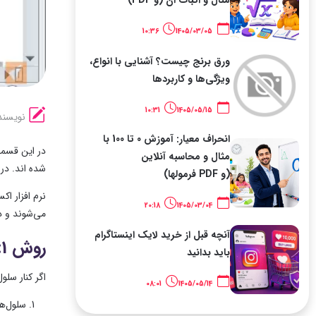
10:36
1405/03/05
ورق برنج چیست؟ آشنایی با انواع،
ویژگی‌ها و کاربردها
10:31
1405/05/15
نویسند
انحراف معیار: آموزش 0 تا 100 با
در این قسمت
مثال و محاسبه آنلاین
شده اند. در
(و PDF فرمولها)
نرم افزار اک
20:18
1405/03/04
می‌شوند و د
آنچه قبل از خرید لایک اینستاگرام
روش 1: گزینه Convert to Number
باید بدانید
اگر کنار سل
08:01
1405/05/14
سلول‌ها