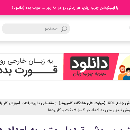
با اپلیکیشن چرب زبان، هر زبانی رو در 80 روز ... قورت بده (دانلود)
رت های هفتگانه کامپیوتر) از مقدماتی تا پیشرفته
آموزش کار با 