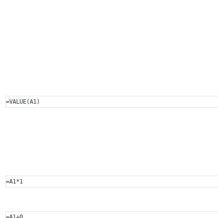
=VALUE(A1)
=A1*1
=A1+0