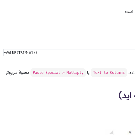
د است.
=VALUE(TRIM(A1))
اده،
یا
معمولاً سریع‌تر
Paste Special > Multiply
Text to Columns
اید)