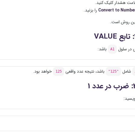
امت هشدار کلیک کنید.
Convert to Numbe
را بزنید.
رین روش است.
ی در سلول
باشد:
A1
شامل
باشد، نتیجه عدد واقعی
خواهد بود.
125
"125"
ویسید: