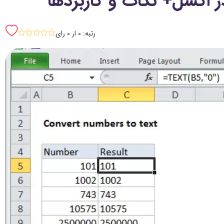
رتبه: 0 ار 0 رای
sssss