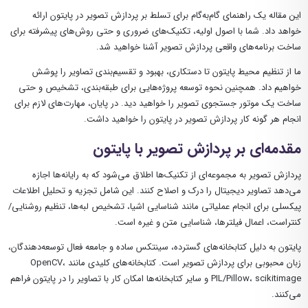
این مقاله یک راهنمای گام‌به‌گام برای تسلط بر پردازش تصویر در پایتون ارائه
خواهد داد. شما با اصول اولیه، تکنیک‌های ضروری و حتی روش‌های پیشرفته برای
ساخت برنامه‌های واقعی پردازش تصویر آشنا خواهید شد.
ما از تنظیم محیط پایتون تا دستکاری، بهبود و تقسیم‌بندی تصاویر را پوشش
خواهیم داد. همچنین نحوه توسعه پروژه‌هایی برای طبقه‌بندی، تشخیص و حتی
ساخت یک موتور جستجوی تصویر را خواهید دید. در پایان، مهارت‌های لازم برای
انجام هر گونه کار پردازش تصویر در پایتون را خواهید داشت.
مقدمه‌ای بر پردازش تصویر با پایتون
پردازش تصویر به مجموعه‌ای از تکنیک‌ها اطلاق می‌شود که به رایانه‌ها اجازه
می‌دهد تصاویر دیجیتال را درک و اصلاح کنند. این شامل تجزیه و تحلیل اطلاعات
پیکسلی برای انجام عملیاتی مانند شناسایی اشیا، تشخیص لبه‌ها، تنظیم روشنایی/
کنتراست، اعمال فیلترها، شناسایی متن و غیره است.
پایتون به دلیل کتابخانه‌های گسترده، سینتکس ساده و جامعه فعال توسعه‌دهندگان،
زبان محبوبی برای پردازش تصویر است. کتابخانه‌های کلیدی مانند OpenCV،
PIL/Pillow، scikitimage و سایر کتابخانه‌ها امکان کار با تصاویر را در پایتون فراهم
می‌کنند.