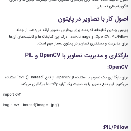
الگوریتم‌های تحلیلی!
اصول کار با تصاویر در پایتون
پایتون چندین کتابخانه قدرتمند برای پردازش تصویر ارائه می‌دهد، از جمله
OpenCV، PIL/Pillow، و scikitimage. درک این کتابخانه‌ها و قابلیت‌های آن‌ها
برای مدیریت و دستکاری تصاویر در پایتون بسیار مهم است.
بارگذاری و مدیریت تصاویر با
OpenCV
و
PIL
:
OpenCV
برای بارگذاری یک تصویر با استفاده از OpenCV، از تابع `cv2.() imread` استفاده
می‌کنیم. این تابع تصویر را به صورت یک آرایه NumPy بارگذاری می‌کند.
import cv
2
img = cv
2
. imread('image. jpg')
:
PIL/Pillow