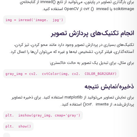
برای بارگذاری تصاویر در پایتون، می‌توانید از تابع ()imread از کتابخانه‌ی
scikitimage یا cv2.() imread از OpenCV استفاده کنید.
img = imread('image. jpg')
انجام تکنیک‌های پردازش تصویر
تکنیک‌های بسیاری در پردازش تصویر وجود دارد مانند محو کردن، تیز کردن،
آستانه‌گذاری، فیلتر کردن، تشخیص لبه‌ها و غیره که می‌توان آن‌ها را اعمال کرد.
برای مثال، برای تبدیل یک تصویر به حالت خاکستری:
gray_img = cv2. cvtColor(img, cv2. COLOR_BGR2GRAY)
ذخیره/نمایش نتیجه
برای نمایش تصاویر می‌توانید از matplotlib استفاده کنید. برای ذخیره تصاویر
پردازش‌شده، از cv2. imwrite() استفاده کنید.
plt. imshow(gray_img, cmap='gray')
plt. show()