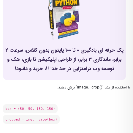
پک حرفه ای یادگیری 0 تا 100 پایتون بدون کلاس، سرعت 2
برابر، ماندگاری 3 برابر، از طراحی اپلیکیشن تا بازی، هک و
توسعه وب درامدزایی در حد خدا !!، خرید و دانلود!
با استفاده از متد `()Image. crop` برش دهید:
box = (50, 50, 150, 150)
cropped = img. crop(box)