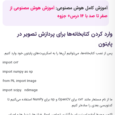
آموزش کامل هوش مصنوعی:
آموزش هوش مصنوعی از
صفر تا صد با 14 درس+ جزوه
وارد کردن کتابخانه‌ها برای پردازش تصویر در
پایتون
پس از نصب کتابخانه‌ها، می‌توانیم آن‌ها را به اسکریپت‌های پایتون خود وارد کنیم.
import cv
2
import numpy as np
from PIL import Image
import scipy. ndimage
ما از نام مستعار مانند cv2 برای OpenCV و np برای NumPy استفاده می‌کنیم تا
کدنویسی بعدی را ساده‌تر کنیم.
اکنون محیط آماده است برای بارگذاری تصاویر، اعمال فیلترها، تبدیل‌ها و اجرای