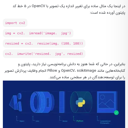
در اینجا یک مثال ساده برای تغییر اندازه یک تصویر با OpenCV در 5 خط کد
پایتون آورده شده است:
import cv2
img = cv2. imread('image. jpg')
resized = cv2. resize(img, (100, 100))
cv2. imwrite('resized. jpg', resized)
بنابراین، در حالی که شما هنوز به دانش برنامه‌نویسی نیاز دارید، پایتون و
کتابخانه‌هایی مانند OpenCV، scikitimage و Pillow انجام وظایف پردازش تصویر
را برای توسعه‌دهندگان در هر سطحی ساده می‌کنند.