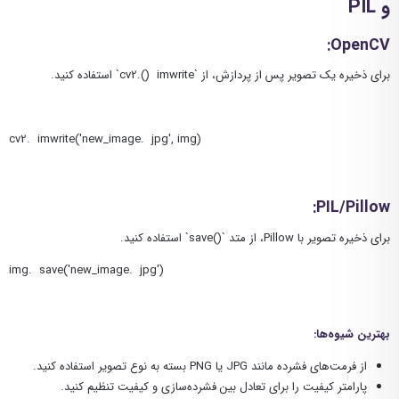
و
PIL
:
OpenCV
برای ذخیره یک تصویر پس از پردازش، از `cv2.() imwrite` استفاده کنید.
cv
2
. imwrite('new_image. jpg', img)
:
PIL/Pillow
برای ذخیره تصویر با Pillow، از متد `()save` استفاده کنید.
img. save('new_image. jpg')
بهترین شیوه‌ها:
از فرمت‌های فشرده مانند JPG یا PNG بسته به نوع تصویر استفاده کنید.
پارامتر کیفیت را برای تعادل بین فشرده‌سازی و کیفیت تنظیم کنید.