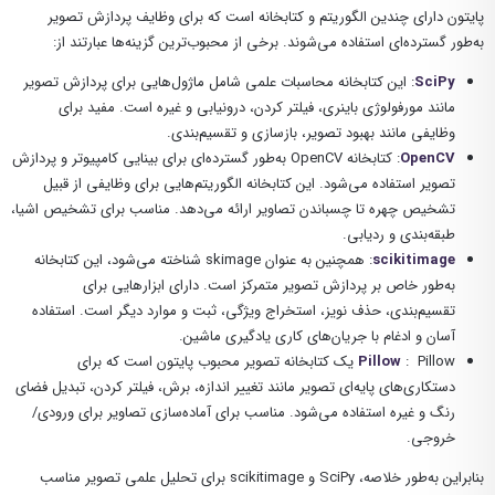
پایتون دارای چندین الگوریتم و کتابخانه است که برای وظایف پردازش تصویر
به‌طور گسترده‌ای استفاده می‌شوند. برخی از محبوب‌ترین گزینه‌ها عبارتند از:
SciPy
: این کتابخانه محاسبات علمی شامل ماژول‌هایی برای پردازش تصویر
مانند مورفولوژی باینری، فیلتر کردن، درونیابی و غیره است. مفید برای
وظایفی مانند بهبود تصویر، بازسازی و تقسیم‌بندی.
OpenCV
: کتابخانه OpenCV به‌طور گسترده‌ای برای بینایی کامپیوتر و پردازش
تصویر استفاده می‌شود. این کتابخانه الگوریتم‌هایی برای وظایفی از قبیل
تشخیص چهره تا چسباندن تصاویر ارائه می‌دهد. مناسب برای تشخیص اشیا،
طبقه‌بندی و ردیابی.
scikitimage
: همچنین به عنوان skimage شناخته می‌شود، این کتابخانه
به‌طور خاص بر پردازش تصویر متمرکز است. دارای ابزارهایی برای
تقسیم‌بندی، حذف نویز، استخراج ویژگی، ثبت و موارد دیگر است. استفاده
آسان و ادغام با جریان‌های کاری یادگیری ماشین.
Pillow
: Pillow یک کتابخانه تصویر محبوب پایتون است که برای
دستکاری‌های پایه‌ای تصویر مانند تغییر اندازه، برش، فیلتر کردن، تبدیل فضای
رنگ و غیره استفاده می‌شود. مناسب برای آماده‌سازی تصاویر برای ورودی/
خروجی.
بنابراین به‌طور خلاصه، SciPy و scikitimage برای تحلیل علمی تصویر مناسب