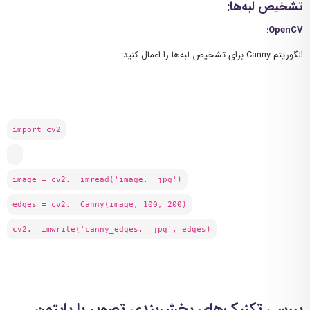
تشخیص لبه‌ها:
:
OpenCV
الگوریتم Canny برای تشخیص لبه‌ها را اعمال کنید:
import cv2
image = cv2. imread('image. jpg')
edges = cv2. Canny(image, 100, 200)
cv2. imwrite('canny_edges. jpg', edges)
بررسی تکنیک‌های بخش‌بندی تصویر با پایتون