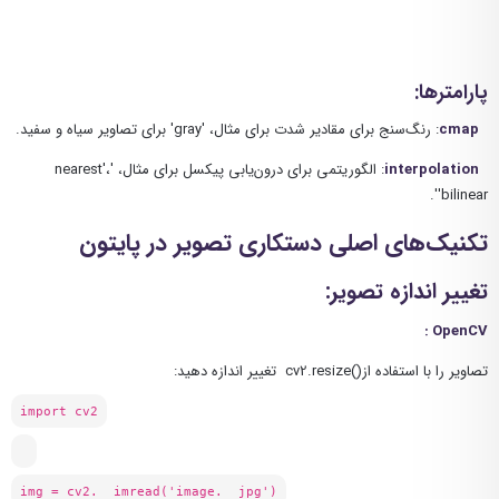
پارامترها:
cmap
: رنگ‌سنج برای مقادیر شدت برای مثال، 'gray' برای تصاویر سیاه و سفید.
interpolation
: الگوریتمی برای درون‌یابی پیکسل برای مثال، 'nearest'،
'bilinear'.
تکنیک‌های اصلی دستکاری تصویر در پایتون
تغییر اندازه تصویر:
:
OpenCV
تصاویر را با استفاده از()cv2.resize تغییر اندازه دهید:
import cv2
img = cv2. imread('image. jpg')