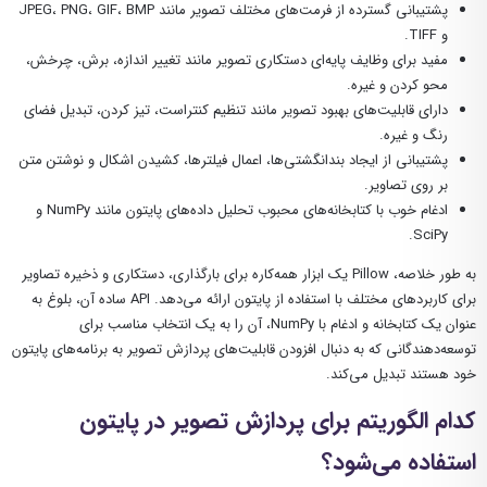
پشتیبانی گسترده از فرمت‌های مختلف تصویر مانند JPEG، PNG، GIF، BMP
و TIFF.
مفید برای وظایف پایه‌ای دستکاری تصویر مانند تغییر اندازه، برش، چرخش،
محو کردن و غیره.
دارای قابلیت‌های بهبود تصویر مانند تنظیم کنتراست، تیز کردن، تبدیل فضای
رنگ و غیره.
پشتیبانی از ایجاد بندانگشتی‌ها، اعمال فیلترها، کشیدن اشکال و نوشتن متن
بر روی تصاویر.
ادغام خوب با کتابخانه‌های محبوب تحلیل داده‌های پایتون مانند NumPy و
SciPy.
به طور خلاصه، Pillow یک ابزار همه‌کاره برای بارگذاری، دستکاری و ذخیره تصاویر
برای کاربردهای مختلف با استفاده از پایتون ارائه می‌دهد. API ساده آن، بلوغ به
عنوان یک کتابخانه و ادغام با NumPy، آن را به یک انتخاب مناسب برای
توسعه‌دهندگانی که به دنبال افزودن قابلیت‌های پردازش تصویر به برنامه‌های پایتون
خود هستند تبدیل می‌کند.
کدام الگوریتم برای پردازش تصویر در پایتون
استفاده می‌شود؟