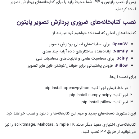
پس از نصب پایتون و PIP، شما محیط پایه را برای کتابخانه‌های پردازش تصویر
آماده کرده‌اید.
نصب کتابخانه‌های ضروری پردازش تصویر پایتون
کتابخانه‌های اصلی که استفاده خواهیم کرد عبارتند از:
OpenCV
: برای عملیات‌های اصلی پردازش تصویر
NumPy
:
ارائه‌دهنده ساختارهای داده آرایه چند بعدی
SciPy
:
برای محاسبات علمی و قابلیت‌های محاسبات فنی
Pillow
:
افزودن پشتیبانی برای خواندن/نوشتن فایل‌های تصویر
برای نصب آن‌ها:
در خط فرمان اجرا کنید: pip install opencvpython
اجرا کنید: pip install numpy scipy
اجرا کنید: pip install pillow
این دستورها نسخه‌های جدید و مهم این کتابخانه‌ها را دانلود و نصب خواهند کرد.
کتابخانه‌های اختیاری مفید دیگر مانند scikitimage، Mahotas، SimpleITK را نیز
می‌توانید از طریق PIP نصب کنید.