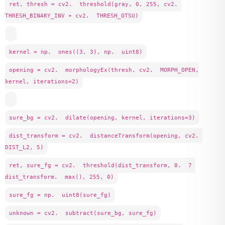
ret, thresh = cv2. threshold(gray, 0, 255, cv2.
THRESH_BINARY_INV + cv2. THRESH_OTSU)
kernel = np. ones((3, 3), np. uint8)
opening = cv2. morphologyEx(thresh, cv2. MORPH_OPEN,
kernel, iterations=2)
sure_bg = cv2. dilate(opening, kernel, iterations=3)
dist_transform = cv2. distanceTransform(opening, cv2.
DIST_L2, 5)
ret, sure_fg = cv2. threshold(dist_transform, 0. 7
dist_transform. max(), 255, 0)
sure_fg = np. uint8(sure_fg)
unknown = cv2. subtract(sure_bg, sure_fg)