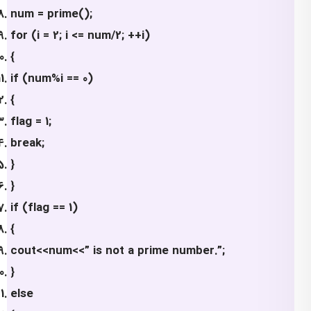
num = prime();
for (i = 2; i <= num/2; ++i)
{
if (num%i == 0)
{
flag = 1;
break;
}
}
if (flag == 1)
{
cout<<num<<” is not a prime number.”;
}
else