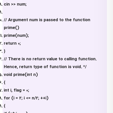
cin >> num;
// Argument num is passed to the function
prime()
prime(num);
return 0;
}
// There is no return value to calling function.
Hence, return type of function is void. */
void prime(int n)
{
int i, flag = 0;
for (i = 2; i <= n/2; ++i)
{