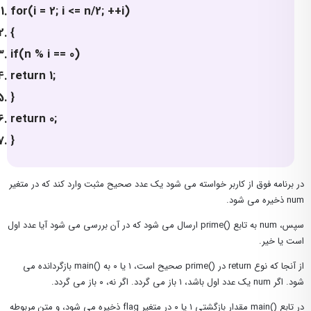
for(i = 2; i <= n/2; ++i)
{
if(n % i == 0)
return 1;
}
return 0;
}
در برنامه فوق از کاربر خواسته می شود یک عدد صحیح مثبت وارد کند که در متغیر
num ذخیره می شود.
سپس، num به تابع ()prime ارسال می شود که در آن بررسی می شود آیا عدد اول
است یا خیر.
از آنجا که نوع return در ()prime صحیح است، ۱ یا ۰ به ()main بازگردانده می
شود. اگر num یک عدد اول باشد، ۱ باز می گردد. اگر نه، ۰ باز می گردد.
در تابع ()main مقدار بازگشتی ۱ یا ۰ در متغیر flag ذخیره می شود، و متن مربوطه