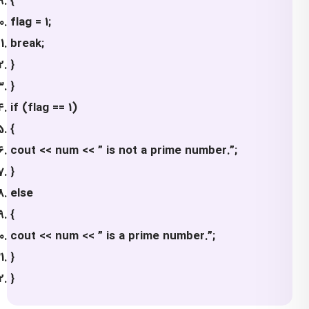
{
flag = 1;
break;
}
}
if (flag == 1)
{
cout << num << ” is not a prime number.”;
}
else
{
cout << num << ” is a prime number.”;
}
}