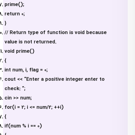
prime();
return 0;
}
// Return type of function is void because
value is not returned.
void prime()
{
int num, i, flag = 0;
cout << “Enter a positive integer enter to
check: “;
cin >> num;
for(i = 2; i <= num/2; ++i)
{
if(num % i == 0)