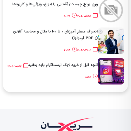
ورق برنج چیست؟ آشنایی با انواع، ویژگی‌ها و کاربردها
10:31
1405/05/15
انحراف معیار: آموزش 0 تا 100 با مثال و محاسبه آنلاین
(و PDF فرمولها)
20:18
1405/03/04
آنچه قبل از خرید لایک اینستاگرام باید بدانید
1405/05/14
08:01