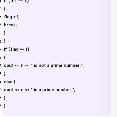
if (n%i == 0)
{
flag = 1;
break;
}
}
if (flag == 1)
{
cout << n << ” is not a prime number.”;
}
else {
cout << n << ” is a prime number.”;
}
}