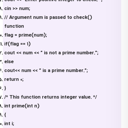
cin >> num;
// Argument num is passed to check()
function
flag = prime(num);
if(flag == 1)
cout << num << ” is not a prime number.”;
else
cout<< num << ” is a prime number.”;
return 0;
}
/* This function returns integer value. */
int prime(int n)
{
int i;