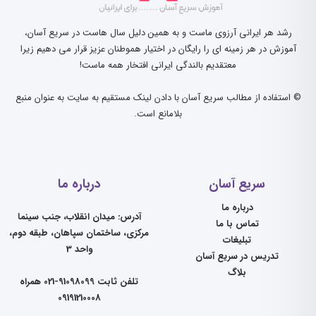
رشد هر ایرانی آرزوی ماست و به همین دلیل سال هاست در سریع آسان،
آموزش در هر زمینه ای را رایگان در اختیار هموطنان عزیز قرار می دهیم زیرا
معتقدیم بالندگی ایرانی افتخار همه ماست!
© استفاده از مطالب سریع آسان با دادن لینک مستقیم به سایت به عنوان منبع
بلامانع است.
سریع آسان
درباره ما
درباره ما
آدرس: میدان انقلاب، جنب سینما
تماس با ما
مرکزی، ساختمان سپاهان، طبقه دوم،
تبلیغات
واحد 3
تدریس در سریع آسان
بلاگ
تلفن ثابت 91098099-021 همراه
09191210008