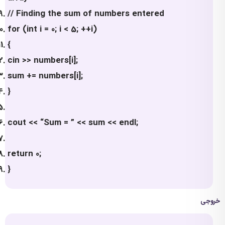
// Finding the sum of numbers entered
for (int i = 0; i < 5; ++i)
{
cin >> numbers[i];
sum += numbers[i];
}
cout << “Sum = ” << sum << endl;
return 0;
}
خروجی