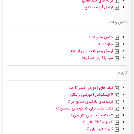
آرایه های چند بعدی
ارسال آرایه به تابع
کلاس و اشیا
کلاس ها و اشیا
سازنده ها
ارسال و دریافت شی از تابع
سربارگذاری عملگرها
کاربردی
فیلم های آموزش صفر تا صد
۴ اپلیکیشن آموزشی رایگان
ترفندهای یادگیری سریع تر C
نکات مفید برای کد نویسی صحیح C
۷ نکته جالب ولی کاربردی C
۴ جزوه PDf عالی C
کاربردهای زبان C