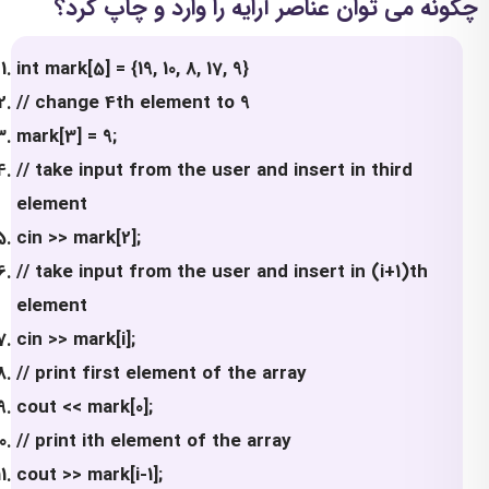
چگونه می توان عناصر آرایه را وارد و چاپ کرد؟
int mark[5] = {19, 10, 8, 17, 9}
// change 4th element to 9
mark[3] = 9;
// take input from the user and insert in third
element
cin >> mark[2];
// take input from the user and insert in (i+1)th
element
cin >> mark[i];
// print first element of the array
cout << mark[0];
// print ith element of the array
cout >> mark[i-1];