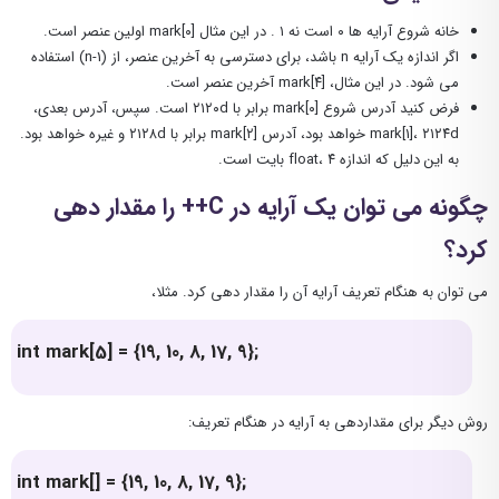
خانه شروع آرایه ها ۰ است نه ۱ . در این مثال [۰]mark اولین عنصر است.
اگر اندازه یک آرایه n باشد، برای دسترسی به آخرین عنصر، از (n-1) استفاده
می شود. در این مثال، [۴]mark آخرین عنصر است.
فرض کنید آدرس شروع [۰]mark برابر با ۲۱۲۰d است. سپس، آدرس بعدی،
mark[1]، ۲۱۲۴d خواهد بود، آدرس [۲]mark برابر با ۲۱۲۸d و غیره خواهد بود.
به این دلیل که اندازه float، ۴ بایت است.
چگونه می توان یک آرایه در C++ را مقدار دهی
کرد؟
می توان به هنگام تعریف آرایه آن را مقدار دهی کرد. مثلا،
int mark[5] = {19, 10, 8, 17, 9};
روش دیگر برای مقداردهی به آرایه در هنگام تعریف:
int mark[] = {19, 10, 8, 17, 9};