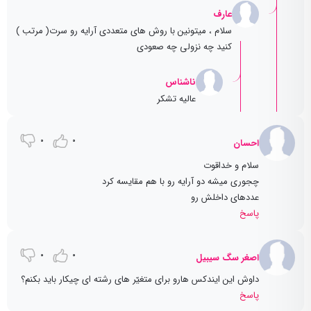
عارف
سلام ، میتونین با روش های متعددی آرایه رو سرت( مرتب )
کنید چه نزولی چه صعودی
ناشناس
عالیه تشکر
0
0
احسان
سلام و خداقوت
چجوری میشه دو آرایه رو با هم مقایسه کرد
عددهای داخلش رو
پاسخ
0
0
اصغر سگ سیبیل
داوش این ایندکس هارو برای متغیّر های رشته ای چیکار باید بکنم؟
پاسخ