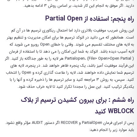
دارید. اگر موفق به انجام این کار شدید، بر اساس روش ۳ ادامه بدهید.
راه پنجم: استفاده از Partial Open
این روش ضریب موفقیت بالاتری دارد اما احتمال ریکاوری ترسیم ها در آن کم
است. همانطور که می دانید در اتوکد ترسیم ها برای امکان مدیریت و تنظیم بهتر
به لایه های مختلف تقسیم می شوند. وقتی با خطای Open روبرو می شوید که
لایه آسیب دیده باشد. اتوکد به شما این امکان را می دهد تا با استفاده از فرمان
Partialopen، (File> Open>Open Partial ) هر لایه را به طور جداگانه باز کنید. اگر
این فرآیند موفقیت آمیز باشد، یک پنجره ظاهر خواهد شد. در پنجره، لایه های
ترسیم شما نمایش داده خواهند شد، لایه را علامت گذاری کرده و Open را انتخاب
کنید. سپس، به روش ۳ مراجعه کنید و سایر ترسیم ها را ذخیره کرده و آنها را با
یکدیگر ترکیب کنید. این عمل را مجددا تکرار کنید تا لایه خراب حذف شود.
راه ششم : برای بیرون کشیدن ترسیم از بلاک
WBLOCK کنید
پس از اجرای فرمان PartialOpen و RECOVER اگر دستور AUDIT مؤثر واقع نشود.
باید موارد زیر را انجام دهید: