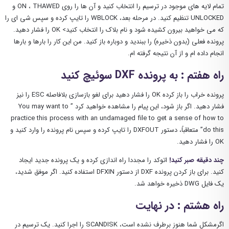
تمام لایه های موجود در ترسیم را انتخاب کنید و آن ها را روی ON ، THAWED و
UNLOCKED تنظیم کنید. در مرحله بعد، WBLOCK را تایپ کرده و سپس شی ای را
که می خواهید بیرون کشیده شود و نام بلاک را انتخاب کنید> OK را فشار دهید.
پرونده فعلی (بدون ذخیره) را ببندید و دوباره باز کنید. من این کار را بارها و بارها
انجام داده ام و از آن نتیجه گرفته ام.
راه هفتم : به پرونده DXF سوئیچ کنید
پرونده خراب را باز کرده OK را فشار دهید برای لغو بازسازی بلافاصله ESC را نیز
فشار دهید. اگر باز شود، این پیام را مشاهده خواهید کرد ” You may want to
practice this process with an undamaged file to get a sense of how to
do this” متعاقباً، دستور DXFOUT را تایپ کرده و سپس نام پرونده را وارد کنید و
OK را فشار دهید.
چند دقیقه صبر کنید!
اتوکد را مجددا راه اندازی کرده و یک پرونده جدید ایجاد
کنید. برای باز کردن پرونده DXF از دستور DFXIN استفاده کنید. اگر موفق شدید،
یک فایل DWG ذخیره خواهد شد.
راه هشتم : در نهایت
اگرمشکل شما هنوز برطرف نشده است، SCANDISK را اجرا کنید. یک ترسیم در