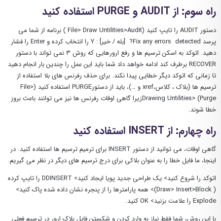
راه سوم: از AUDIT و PURGE استفاده کنید
دستور AUDIT را تایپ کنید (File> Draw Untilities>Audit ) برنامه از شما می
پرسد Fix any errors detected? [بله / خیر]
: Y را انتخاب کرده و Enter را فشار
دهید. اتوکد به اسکن ترسیم ها و رفع ارورهایی که روش ۳ نمی تواند با دستور
RECOVER برطرف کند ادامه خواهد داد شما باید این عمل را چندین بار انجام دهید
تا زمانی که اتوکد دیگر خطایی پیدا نکند. برای حذف رفرنس های بلا استفاده از
ترسیم ها (بلاک ، کلاس،xref و …)، باید از دستورPURGE استفاده کنید (File>
Drawing Untilities> (Purgeزیرا گاهی اوقات رفرنس ها نیز می توانند باعث بروز
خطا شوند.
راه چهارم: از INSERT استفاده کنید
گاهی اوقات، می توانید از دستور INSERT برای ترمیم ترسیم ها استفاده کنید. در
اینجا، ما فایل خطا را به عنوان بلاکی برای درج ترسیم های دیگر در نظر می گیریم.
اتوکد را شروع کنید> یک طراحی جدید پویا ایجاد کنید> DDINSERT را تایپ کرده
( Draw> Insert>Block)> همه پارامترها را از پنجره نشان داده شده پاک کنید>
Explode را علامت بزنید> OK کنید.
با این روش، شما فقط نیاز به وارد کردن و شکستن فایل بلاک ارور در ترسیم فعلی