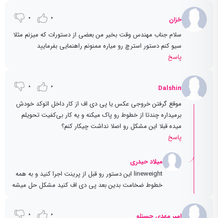
0
0
خزان
سلام جناب مهندس وقت بخیر من بعضی از دستورات که میزنم مثلا
سیو کنم دستور استرچ رو میاره ممنونم راهنمایی بفرمایید
پاسخ
0
0
Dalshin
موقع گرفتن خروجی عکس یا پی دی اف از کار داخل اتوکد خودش
برمیداره چندتا از خطوط رو پاک میکنه و یه کار بی‌کفیت تحویلم
میده قبلا این مشکل رو اصلا نداشت چیکار کنم؟
پاسخ
میلاد حیدری
lineweight این دستور رو قبل از پرینت اجرا کنید و به همه
خطوط ضخامت بدین بعد پی دی اف کنید مشکل حل میشه
0
0
امیر مهدی حسنلو