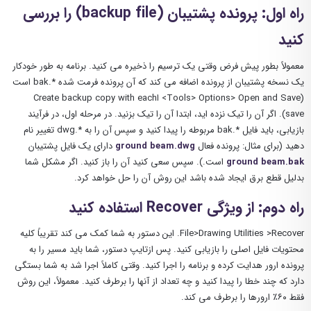
راه اول: پرونده پشتیبان (backup file) را بررسی
کنید
معمولاً بطور پیش فرض وقتی یک ترسیم را ذخیره می کنید. برنامه به طور خودکار
یک نسخه پشتیبان از پرونده اضافه می کند که آن پرونده فرمت شده *.bak است
(Tools> Options> Open and Save> اCreate backup copy with each
save). اگر آن را تیک نزده اید، ابتدا آن را تیک بزنید. در مرحله اول، در فرآیند
بازیابی، باید فایل *.bak مربوطه را پیدا کنید و سپس آن را به *.dwg تغییر نام
دهید (برای مثال: پرونده فعال
ground beam.dwg
دارای یک فایل پشتیبان
ground beam.bak
است.). سپس سعی کنید آن را باز کنید. اگر مشکل شما
بدلیل قطع برق ایجاد شده باشد این روش آن را حل خواهد کرد.
راه دوم: از ویژگی Recover استفاده کنید
File>Drawing Utilities >Recover. این دستور به شما کمک می کند تقریباً کلیه
محتویات فایل اصلی را بازیابی کنید. پس ازتایپ دستور، شما باید مسیر را به
پرونده ارور هدایت کرده و برنامه را اجرا کنید. وقتی کاملاً اجرا شد به شما بستگی
دارد که چند خطا را پیدا کنید و چه تعداد از آنها را برطرف کنید. معمولاً، این روش
فقط ۶۰٪ ارورها را برطرف می کند.