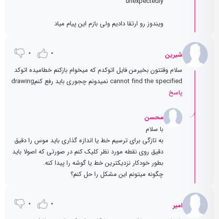
unexpectedly
ویندوز رو ارتقا دادیم ولی بازم این پیام میاد
0
0
شیرین
سلام وقتتون بخیرمن فایل اتوکدم‌ که میخوام بازکنم خطامیده اتوکد
cannot find the specified نمیدونم چجوری باید رفع کنمdrawing
پاسخ
محسن
با سلام
به تازگی برای ترسیم خط یا اندازه گذاری باید موس را دقیق
دقیق روی نقطه مورد نظر کلیک کنم در صورتی که اصولا باید
بطور خودکار نزدیکترین خط یا گوشه را پیدا کنه.
چگونه میتونم این مشکل را حل کنم؟
0
0
امیر