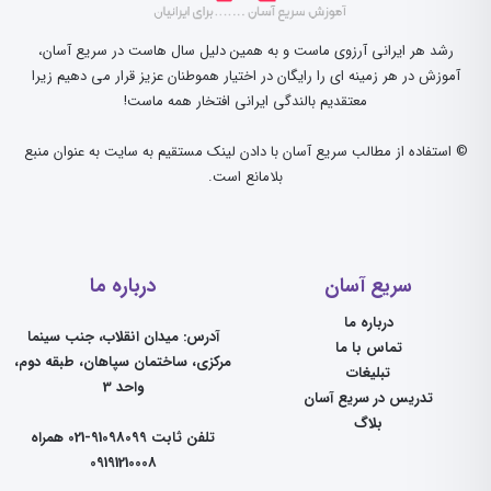
رشد هر ایرانی آرزوی ماست و به همین دلیل سال هاست در سریع آسان،
آموزش در هر زمینه ای را رایگان در اختیار هموطنان عزیز قرار می دهیم زیرا
معتقدیم بالندگی ایرانی افتخار همه ماست!
© استفاده از مطالب سریع آسان با دادن لینک مستقیم به سایت به عنوان منبع
بلامانع است.
سریع آسان
درباره ما
درباره ما
آدرس: میدان انقلاب، جنب سینما
تماس با ما
مرکزی، ساختمان سپاهان، طبقه دوم،
تبلیغات
واحد 3
تدریس در سریع آسان
بلاگ
تلفن ثابت 91098099-021 همراه
09191210008