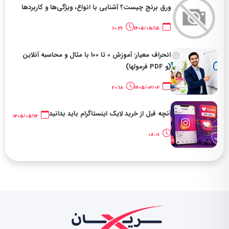
ورق برنج چیست؟ آشنایی با انواع، ویژگی‌ها و کاربردها
10:31
1405/05/15
انحراف معیار: آموزش 0 تا 100 با مثال و محاسبه آنلاین
(و PDF فرمولها)
20:18
1405/03/04
آنچه قبل از خرید لایک اینستاگرام باید بدانید
1405/05/14
08:01