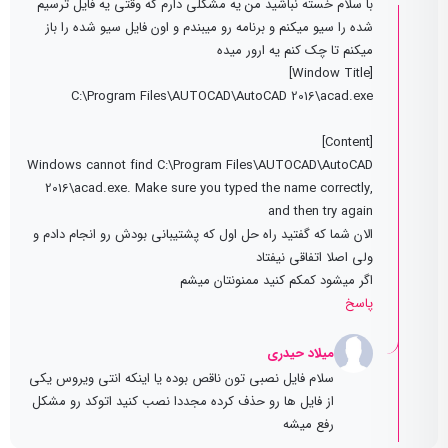
با سلام خسته نباشید من یه مشکلی دارم که وقتی یه فایل ترسیم
شده را سیو میکنم و برنامه رو میبندم و اون فایل سیو شده را باز
میکنم تا چک کنم یه ارور میده
[Window Title]
C:\Program Files\AUTOCAD\AutoCAD 2016\acad.exe
[Content]
Windows cannot find C:\Program Files\AUTOCAD\AutoCAD
2016\acad.exe. Make sure you typed the name correctly,
and then try again
الان شما که گفتید راه حل اول که پشتیبانی بودش رو انجام دادم و
ولی اصلا اتفاقی نیفتاد
اگر میشود کمکم کنید ممنونتان میشم
پاسخ
میلاد حیدری
سلام فایل نصبی تون ناقص بوده یا اینکه انتی ویروس یکی
از فایل ها رو حذف کرده مجددا نصب کنید اتوکد رو مشکل
رفع میشه