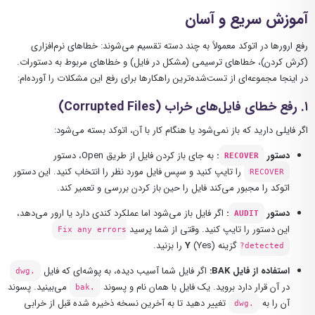
آموزش سریع و آسان
رفع ارورها در اتوکد معمولاً به چند دسته تقسیم می‌شوند: خطاهای نرم‌افزاری
(کرش کردن)، خطاهای ترسیمی (مشکل در فایل) و خطاهای مربوط به دستورات.
در اینجا مجموعه‌ای از تست‌شده‌ترین راهکارها برای رفع این مشکلات را آورده‌ام:
۱. رفع خطای فایل‌های خراب (Corrupted Files)
اگر فایلی دارید که باز نمی‌شود یا هنگام کار با آن، اتوکد بسته می‌شود:
دستور
:
به جای باز کردن فایل از طریق Open، دستور
RECOVER
را تایپ کنید و سپس فایل مورد نظر را انتخاب کنید. این دستور
RECOVER
اتوکد را مجبور می‌کند فایل را حین باز کردن بررسی و تعمیر کند.
دستور
:
اگر فایل باز می‌شود اما عملکرد کندی دارد یا ارور می‌دهد،
AUDIT
این دستور را تایپ کنید. وقتی از شما پرسید
Fix any errors
گزینه
(Yes) را بزنید.
Y
detected?
استفاده از فایل BAK:
اگر فایل شما آسیب دیده، به پوشه‌ای که فایل
.dwg
در آن قرار دارد بروید. یک فایل با همان نام و پسوند
می‌بینید. پسوند
.bak
آن را به
تغییر دهید تا به آخرین نسخه ذخیره شده قبل از خرابی
.dwg