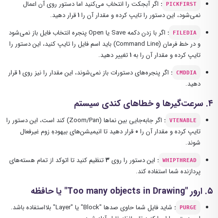
:
اگر آبجکت را انتخاب می‌کنید اما دستور روی آن اعمال
PICKFIRST
نمی‌شود، این دستور را تایپ کرده و مقدار آن را
۱
قرار دهید.
:
اگر با زدن دکمه Save یا Open پنجره انتخاب فایل باز نمی‌شود
FILEDIA
و در خط فرمان (Command Line) باید اسم فایل را تایپ کنید، این دستور را
تایپ کرده و مقدار آن را به
۱
تغییر دهید.
:
اگر پنجره‌های دستورات باز نمی‌شوند، این مقدار را نیز روی
۱
قرار
CMDDIA
دهید.
۴. سرعت‌گیرها و خطاهای کندی سیستم
:
اگر جابه‌جایی بین نماها (Zoom/Pan) کند است، این دستور را
VTENABLE
تایپ کرده و مقدار آن را
۰
قرار دهید تا انیمیشن‌های بیهودهِ زوم غیرفعال
شوند.
:
این دستور را روی
۳
تنظیم کنید تا اتوکد از تمام هسته‌های
WHIPTHREAD
پردازنده شما استفاده کند.
۵. ارور "Too many objects in Drawing" یا حافظه
:
شاید فایل شما حاوی صدها "Block" یا "Layer" بلااستفاده باشد.
PURGE