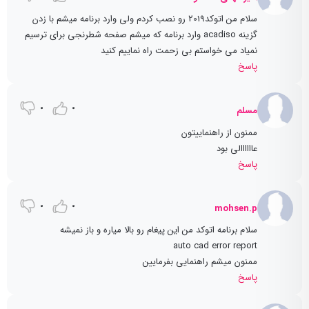
سلام من اتوکد2019 رو نصب کردم ولی وارد برنامه میشم با زدن
گزینه acadiso وارد برنامه که میشم صفحه شطرنجی برای ترسیم
نمیاد می خواستم بی زحمت راه نماییم کنید
پاسخ
0
0
مسلم
ممنون از راهنماییتون
عاااااالی بود
پاسخ
0
0
mohsen.p
سلام برنامه اتوکد من این پیغام رو بالا میاره و باز نمیشه
auto cad error report
ممنون میشم راهنمایی بفرمایین
پاسخ