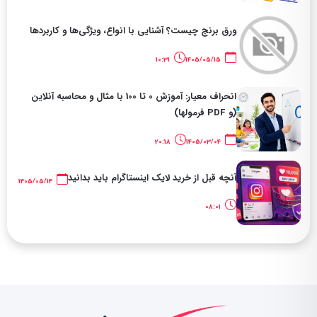
ورق برنج چیست؟ آشنایی با انواع، ویژگی‌ها و کاربردها
10:31
1405/05/15
انحراف معیار: آموزش 0 تا 100 با مثال و محاسبه آنلاین
(و PDF فرمولها)
20:18
1405/03/04
آنچه قبل از خرید لایک اینستاگرام باید بدانید
1405/05/14
08:01