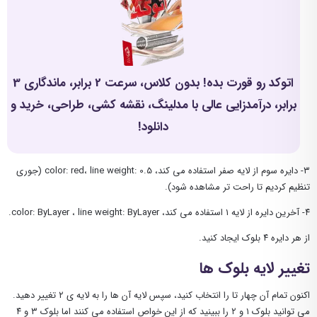
اتوکد رو قورت بده! بدون کلاس، سرعت 2 برابر، ماندگاری 3
برابر، درآمدزایی عالی با مدلینگ، نقشه کشی، طراحی، خرید و
دانلود!
۳- دایره سوم از لایه صفر استفاده می کند، color: red، line weight: 0.5 (جوری
تنظیم کردیم تا راحت تر مشاهده شود).
۴- آخرین دایره از لایه ۱ استفاده می کند، color: ByLayer ، line weight: ByLayer.
از هر دایره ۴ بلوک ایجاد کنید.
تغییر لایه بلوک ها
اکنون تمام آن چهار تا را انتخاب کنید، سپس لایه آن ها را به لایه ی ۲ تغییر دهید.
می توانید بلوک ۱ و ۲ را ببینید که از این خواص استفاده می کنند اما بلوک ۳ و ۴