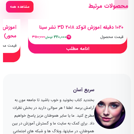
محصولات مرتبط
مشاهده همه
۱۰۲۰ دقیقه آموزش اتوکد ۲۰۱۸ ۳D نشر سینا
آموزش ات
محور)
قیمت محصول
320,000
350,000
9٪
تومان
قیمت محص
ادامه مطلب
سریع آسان
بخندید کتاب بخونید و خوب باشید تا جامعه مون به
آرامش برسه. لطفا ! هر سوالی دارید در بخش نظرات
مطرح کنید. ما یا سایر هموطنان عزیز پاسخ خواهیم
داد. برای کمک به سایت ما و گسترش آموزش در بین
هموطنان، در سایتها، وبلاگ ها و شبکه های اجتماعی