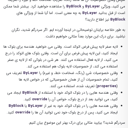
می کنید، ویژگی
ByLayer
و
ByBlock
را مشاهده خواهید کرد. بیشتر شما ممکن
است از قبل بدانید
ByLayer
به چه معنی است. اما آیا شما از ویژگی های
ByBlock
نیز اطلاع دارید؟
به طور خلاصه برایتان توضیحاتی در اینجا آورده ایم. اگر سردرگم شدید، نگران
نباشید. برای درک این موارد بعداً مثالی خواهیم داشت.
لایه صفر لایه پیش فرض اتوکد است. وقتی می خواهید هندسه برای بلوک ها
ایجاد کنید، این لایه پیش فرض برای آن است. وقتی بلوک های اتوکد را درج
می کنید، از لایه فعال استفاده می کنند. هر شی در بلوکی که از لایه ی صفر
استفاده می کند، از خصوصیات لایه بلوک هم استفاده می کند.
وقتی خصوصیات شی (رنگ، ضخامت خط، و غیره) را
ByLayer
تعریف می
کنید، تمام خصوصیات آن از همان خصوصیاتی که در خواص لایه ها
(
properties
) تعریف شده، استفاده می کنند.
وقتی هندسه هایی را در بلوک اتوکد خود با استفاده از
ByBlock
ایجاد می
کنید، می توانید بعد از درج بلوک، خواص آن را
override
کنید.
وقتی هندسه هایی را در بلوک اتوکد خود به غیر از
ByLayer
یا
ByBlock
ایجاد می کنید، پس از درج بلوک خود نمی توانید آن ها را
override
کنید.
سردرگم شدید؟ بیایید مثالی برای درک بهتر این موضوع بیان کنیم.