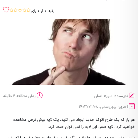
رتبه: 0 ار 0 رای
sssss
نویسنده: سریع آسان
زمان مطالعه 4 دقیقه
آخرین بروزرسانی: ۱۴۰۳/۰۲/۰۸
هر بار که یک طرح اتوکد جدید ایجاد می کنید، یک لایه پیش فرض مشاهده
خواهید کرد : لایه صفر. این لایه را نمی توان حذف کرد.
سپس وقتی خصوصیات آن ها مانند رنگ، ضریب ضخامت خط و غیره را تعریف