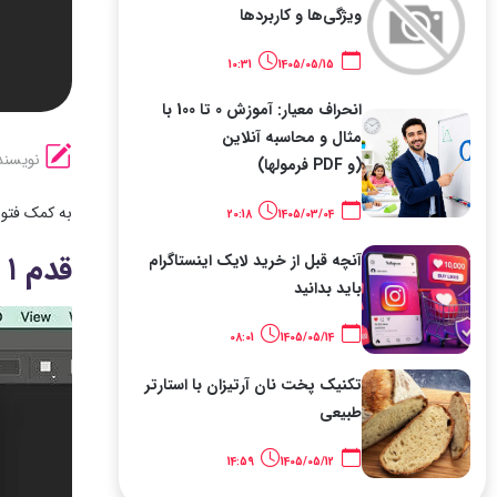
ویژگی‌ها و کاربردها
10:31
1405/05/15
انحراف معیار: آموزش 0 تا 100 با
مثال و محاسبه آنلاین
نویسند
(و PDF فرمولها)
به کمک فتوش
20:18
1405/03/04
قدم ۱ ـ انتخاب گزینه Image Processor
آنچه قبل از خرید لایک اینستاگرام
باید بدانید
08:01
1405/05/14
تکنیک پخت نان آرتیزان با استارتر
طبیعی
14:59
1405/05/12