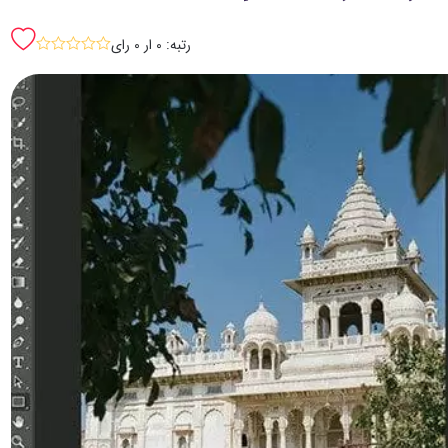
رتبه: 0 ار 0 رای
sssss