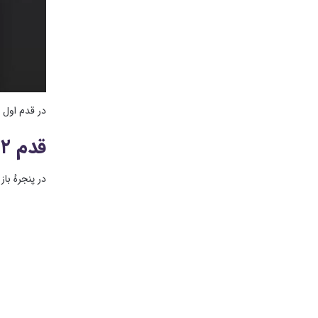
در قدم اول باید مسیر age Processor
قدم ۲ ـ تصاویر مورد نظرتان را انتخاب کنید
در پنجرهٔ باز 