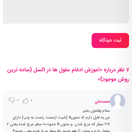
ثبت دیدگاه
7 نظر درباره «آموزش ادغام سلول ها در اکسل (ساده ترین
روش موجود)»
0
0
محمدعلي
سلام وقتتون بخیر
من یه فایل دارم که ستونA (شیت ازسمت راست به چپ) دارای
217 سطر که مرج شدن. و ستون B حدود100 سطر مرج شده یعنی 2
سلول داره و ستون C هم حدود 50 سطر مرج شده یعنی حدود4