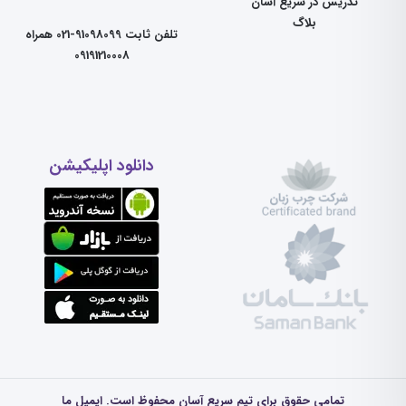
تدریس در سریع آسان
بلاگ
تلفن ثابت 91098099-021 همراه
09191210008
دانلود اپلیکیشن
تمامی حقوق برای تیم سریع آسان محفوظ است. ایمیل ما