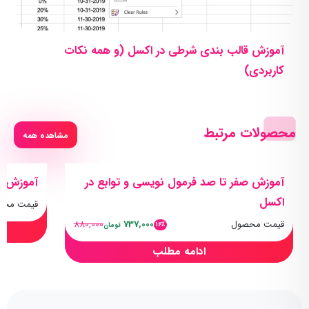
آموزش قالب بندی شرطی در اکسل (و همه نکات
کاربردی)
محصولات مرتبط
مشاهده همه
آموزش صفر تا صد فرمول نویسی و توابع در
آموزش قدم
اکسل
قیمت محص
قیمت محصول
737,000
880,000
16٪
تومان
ادامه مطلب