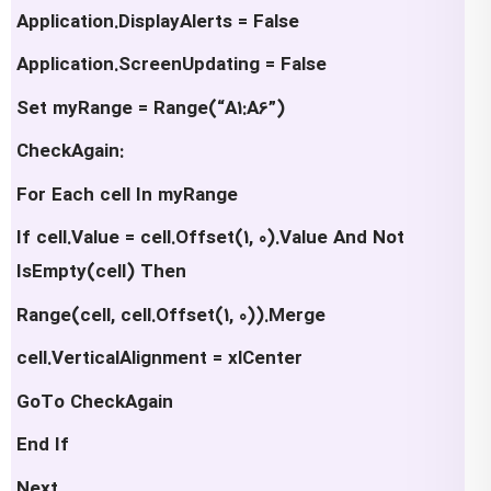
Application.DisplayAlerts = False
Application.ScreenUpdating = False
Set myRange = Range(“A1:A6”)
CheckAgain:
For Each cell In myRange
If cell.Value = cell.Offset(1, 0).Value And Not
IsEmpty(cell) Then
Range(cell, cell.Offset(1, 0)).Merge
cell.VerticalAlignment = xlCenter
GoTo CheckAgain
End If
Next