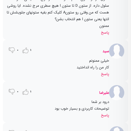
سلول داره. از ستون D تا ستون I هیچ سطری مرج نشده. ایا روشی
هست که من وقتی رو ستونA کلیک کنم بقیه ستونهای جلویشش تا
انتها یعنی ستون I هم انتخاب بشن؟
ممنون
پاسخ
0
1
سید
خیلی ممنونم
کار من را راه انداختید
پاسخ
0
1
علیرضا
درود بر شما
توضیحات کاربردی و بسیار خوب بود
پاسخ