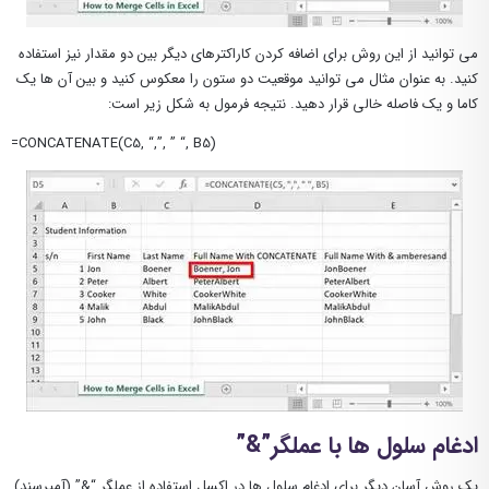
می توانید از این روش برای اضافه کردن کاراکترهای دیگر بین دو مقدار نیز استفاده
کنید. به عنوان مثال می توانید موقعیت دو ستون را معکوس کنید و بین آن ها یک
کاما و یک فاصله خالی قرار دهید. نتیجه فرمول به شکل زیر است:
=CONCATENATE(C5, “,”, ” “, B5)
ادغام سلول ها با عملگر”&”
یک روش آسان دیگر برای ادغام سلول ها در اکسل استفاده از عملگر “&” (آمپرسند)