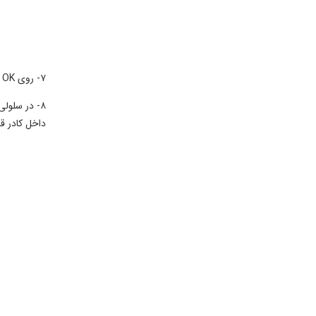
۷- روی OK کلیک کنید. پنجره Functions Arguments باز می شود.
داخل کادر ق