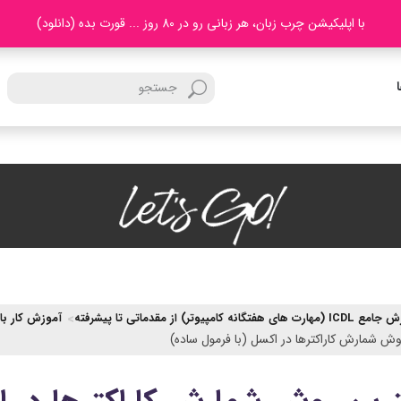
با اپلیکیشن چرب زبان، هر زبانی رو در 80 روز ... قورت بده (دانلود)
رت های هفتگانه کامپیوتر) از مقدماتی تا پیشرفته
آموزش کار با 