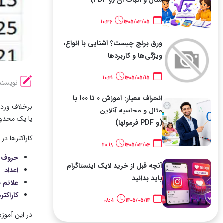
10:36
1405/03/05
ورق برنج چیست؟ آشنایی با انواع،
ویژگی‌ها و کاربردها
10:31
1405/05/15
نویسند
انحراف معیار: آموزش 0 تا 100 با
برخلاف ورد، 
مثال و محاسبه آنلاین
یا یک محدو
(و PDF فرمولها)
کاراکترها د
20:18
1405/03/04
حروف
: 
آنچه قبل از خرید لایک اینستاگرام
اعداد
: از 
باید بدانید
علائم 
کاراکت
08:01
1405/05/14
در این آموزش