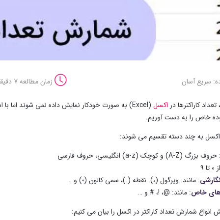
ه: سریع آسان
زمان مطالعه 7 دقیقه
تعداد کاراکترها در
اکسل
ده خاص را به دست آوریم.
ر اکسل به چند دسته تقسیم می شوند:
حروف بزرگ (A-Z) و کوچک (a-z) انگلیسی، حروف فارسی
۰ تا ۹
نگارشی
: مانند: ویرگول (،). نقطه (.)، سمی کالون (؛) و …
رهای خاص
: مانند: @، !، # و …
 انواع شمارش تعداد کاراکتر در اکسل را بیان می کنیم: