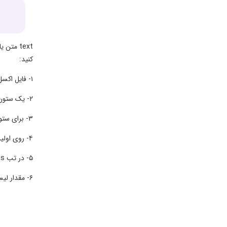
کنید:
۱- فایل اکسل را باز کنید.
۲- یک ستون در سمت راست فیلدی که می خواهید شمارش کنید، اضافه کنید.
۳- برای ستون یک برچسب تعیین کنید. در این مثال برچسب ستون Dcount است.
۴- روی اولین سلول ستون، زیر سلول Dcount کلیک کنید.
۵- در تب Formulas، روی گزینه Insert Function کلیک کنید.
۶- مقدار لیست select a category را روی All تنظیم کنید. تابع LEN را از لیست انتخاب کنید. (نکته: برای جستجو سریع تر می توانید کلید L را فشار دهید.)