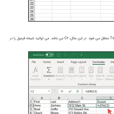
۸- در سلولی که می خواهید کاراکترهای آن را شمارش کنید، کلیک کنید. آدرس سلول به کادر Text منتقل می شود. در این مثال، C2 می باشد. می توانید نتیجه فرمول را در