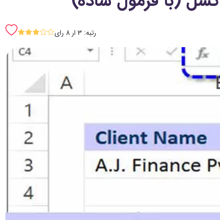
رتبه: 3 ار 8 رای
SSSss