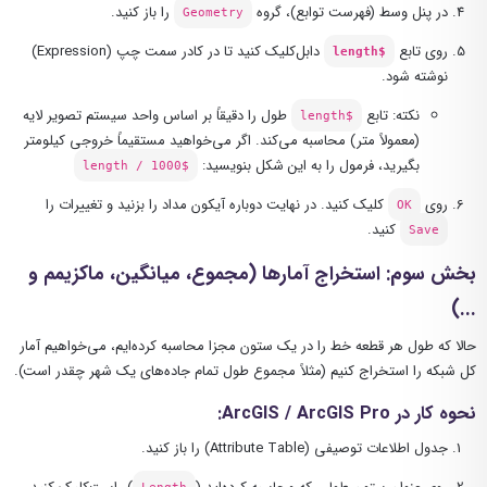
در پنل وسط (فهرست توابع)، گروه
را باز کنید.
Geometry
روی تابع
دابل‌کلیک کنید تا در کادر سمت چپ (Expression)
$length
نوشته شود.
نکته:
تابع
طول را دقیقاً بر اساس واحد سیستم تصویر لایه
$length
(معمولاً متر) محاسبه می‌کند. اگر می‌خواهید مستقیماً خروجی کیلومتر
بگیرید، فرمول را به این شکل بنویسید:
length / 1000$
روی
کلیک کنید. در نهایت دوباره آیکون مداد را بزنید و تغییرات را
OK
کنید.
Save
بخش سوم: استخراج آمارها (مجموع، میانگین، ماکزیمم و
...)
حالا که طول هر قطعه خط را در یک ستون مجزا محاسبه کرده‌ایم، می‌خواهیم آمار
کل شبکه را استخراج کنیم (مثلاً مجموع طول تمام جاده‌های یک شهر چقدر است).
نحوه کار در ArcGIS / ArcGIS Pro:
جدول اطلاعات توصیفی (Attribute Table) را باز کنید.