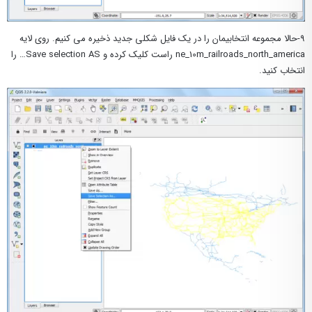
۹-حالا مجموعه انتخابیمان را در یک فایل شکلی جدید ذخیره می کنیم. روی لایه
ne_10m_railroads_north_america راست کلیک کرده و Save selection AS… را
انتخاب کنید.