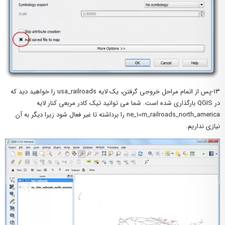
۱۳-پس از اتمام مراحل خروجی گرفتن، یک لایه usa_railroads را خواهید دید که
در QGIS بارگذاری شده است. شما می توانید تیک کادر مربعی کنار لایه
ne_10m_railroads_north_america را برداشته تا غیر فعال شود زیرا دیگر به آن
نیازی نداریم.