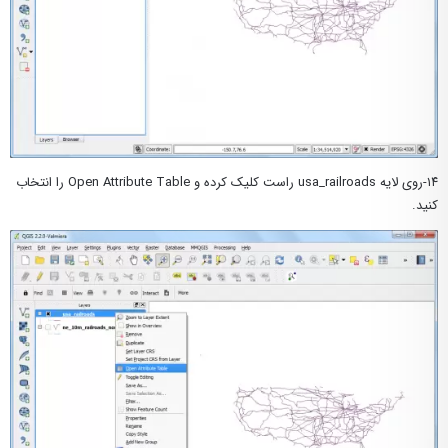
۱۴-روی لایه usa_railroads راست کلیک کرده و Open Attribute Table را انتخاب
کنید.