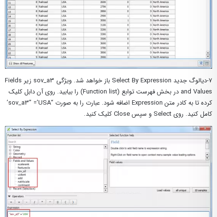
۷-دیالوگ جدید Select By Expression باز خواهد شد. ویژگی sov_a3 زیر Fields
and Values در بخش فهرست توابع (Function list) را بیابید. روی آن دابل کلیک
کرده تا به کادر متن Expression اضافه شود. عبارت را به صورت “sov_a3” =’USA’
کامل کنید. روی Select و سپس Close کلیک کنید.