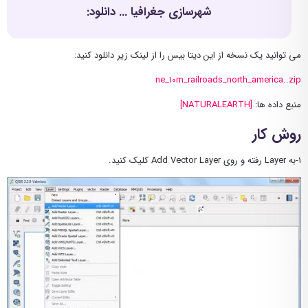
شهرسازی جغرافیا ... دانلود:
می توانید یک نسخه از این دیتا بیس را از لینک زیر دانلود کنید:
ne_10m_railroads_north_america..zip
منبع داده ها:
[NATURALEARTH]
روش کار
۱-به Layer رفته و روی Add Vector Layer کلیک کنید.