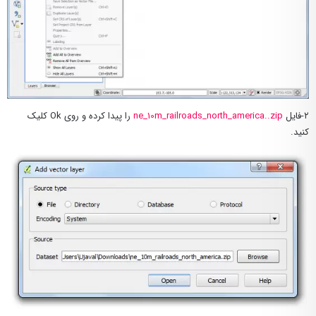
۲-فایل
ne_10m_railroads_north_america..zip
را پیدا کرده و روی Ok کلیک
کنید.