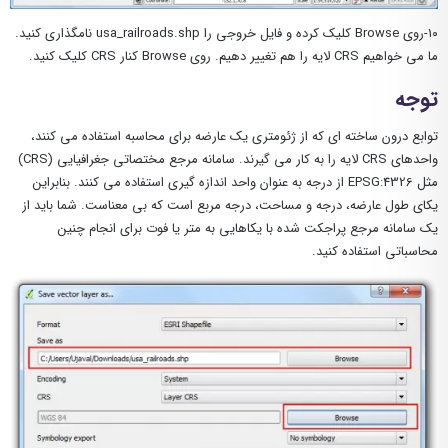
۱۰-روی Browse کلیک کرده و فایل خروجی را usa_railroads.shp نامگذاری کنید.
ما می خواهیم CRS لایه را هم تغییر دهیم. روی Browse کنار CRS کلیک کنید.
توجه
توابع درون ساخته ای که از ژئومتری یک عارضه برای محاسبه استفاده می کنند،
واحدهای CRS لایه را به کار می گیرند. سامانه مرجع مختصاتی جغرافیایی (CRS)
مثل EPSG:4326 از درجه به عنوان واحد اندازه گیری استفاده می کنند. بنابراین
یکای طول عارضه، درجه و مساحت، درجه مربع است که بی معناست. شما باید از
یک سامانه مرجع پراجکت شده با یکاهایی به متر یا فوت برای انجام چنین
محاسباتی استفاده کنید.