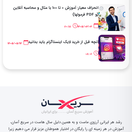
انحراف معیار: آموزش 0 تا 100 با مثال و محاسبه آنلاین
(و PDF فرمولها)
20:18
1405/03/04
آنچه قبل از خرید لایک اینستاگرام باید بدانید
1405/05/14
08:01
رشد هر ایرانی آرزوی ماست و به همین دلیل سال هاست در سریع آسان،
آموزش در هر زمینه ای را رایگان در اختیار هموطنان عزیز قرار می دهیم زیرا