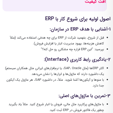
افت کیفیت
اصول اولیه برای شروع کار با
ERP
1-آشنایی با هدف
ERP
در سازمان
:
قبل از شروع، بفهمید شرکت از ERP برای چه هدفی استفاده می‌کند (مثلاً
کاهش هزینه‌ها، بهبود مدیریت انبار یا افزایش فروش).
بپرسید: "این ERP قراره چه مشکلی رو حل کنه؟"
2-یادگیری رابط کاربری
(Interface):
اکثر ERPها (مثل SAP، Oracle، یا نرم‌افزارهای ایرانی مثل همکاران سیستم)
یک داشبورد دارند که ماژول‌ها و ابزارها را نشان می‌دهد.
با منوها و آیکون‌ها آشنا شوید. مثلاً، در داشبورد SAP، هر ماژول یک آیکون
جدا دارد.
3-تمرین با ماژول‌های اصلی
:
با ماژول‌های پرکاربرد مثل مالی، فروش یا انبار شروع کنید. مثلاً یاد بگیرید
چطور یک فاکتور فروش در ERP ثبت کنید.