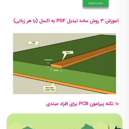
آموزش ۳ روش ساده تبدیل PDF به اکسل (با هر زبانی)
۱۰ نکته پیرامون PCB برای افراد مبتدی