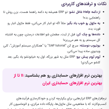
نکات و ترفندهای کاربردی
از دکمه Help غافل نشو:
تو ERP همیشه یه دکمه راهنما هست، بزن روش تا
راهنمایی بده!
یه ماژول رو خوب یاد بگیر:
مثلاً اگه تو انبار کار می‌کنی، فقط ماژول انبار رو
قورت بده.
داده‌ها رو چک کن:
قبل از ثبت، مطمئن شو اطلاعات درستن، چون یه اشتباه
کل سیستم رو به هم می‌ریزه!
یوتیوب دوستته:
سرچ کن "SAP tutorial" یا "همکاران سیستم آموزش"، کلی
ویدیوی ساده پیدا می‌کنی.
آروم آروم پیش برو:
ERP مثل یه شهر بزرگه، اول یه خیابونشو یاد بگیر، بعد
کلشو می‌گردی!
بهترین نرم افزارهای حسابداری رو هم بشناسید:
11 تا از
بهترین نرم افزارهای حسابداری ایران
نرم‌افزارهای ERP ابزارهایی برای یکپارچه کردن و خودکارسازی فرآیندهای
کسب‌وکارند که با مفاهیمی مثل ماژول‌ها، پایگاه داده مرکزی، و اتوماسیون کار