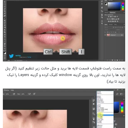
به سمت راست فتوشاپ قسمت لایه ها برید و مثل حالت زیر تنظیم کنید (اگر پنل
لایه ها را ندارید، اون بالا روی گزینه window کلیک کرده و گزینه Layers را تیک
بزنید تا بیاد):