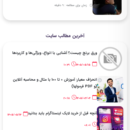
زمان برای مطالعه : 9 دقیقه
آخرین مطالب سایت
ورق برنج چیست؟ آشنایی با انواع، ویژگی‌ها و کاربردها
10:31
1405/05/15
انحراف معیار: آموزش 0 تا 100 با مثال و محاسبه آنلاین
(و PDF فرمولها)
20:18
1405/03/04
آنچه قبل از خرید لایک اینستاگرام باید بدانید
1405/05/14
08:01