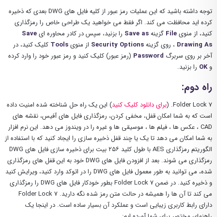
توجه داشته باشید که این عملیات رمز عبور از کلیه فایل های DWG بعدی که ذخیره
کرده اید محافظت می کند. اگر فقط می خواهید یک طراحی خاص را رمزگذاری
کنید، از منوی
File
گزینه
as
Save
را بزنید، سپس در کادر محاوره ای
Save
Drawing As
، روی گزینه
Options
Security
از منوی
Tools
کلیک کنید، در
آخر بر روی سربرگ
Password
(رمز عبور) کلیک کنید و رمز عبور خود را وارد کرده
و
OK
را بزنید.
راه دوم:
Folder Lock 7. (
برای دانلود کلیک کنید
) این یک راه حل شناخته شده امنیت داده
است که به شما امکان قفل، مخفی کردن، رمزگذاری فایل های آفیس، نقشه های
CAD ، عکس ها ، فیلم ها ، موسیقی ها و غیره را در ویندوز می دهد. این نرم افزار
به شما امکان می دهد تا یک یا چند قفل ذخیره سازی را ایجاد کنید که با استفاده از
الگوریتم رمزگذاری AES با طول کلید ۲۵۶ بیت برای ذخیره سازی فایل های DWG
رمزگذاری می شوند. بعد از افزودن فایل های DWG خود به این قفل های رمزگذاری
شده، می توانید به طور معمول فایل های DWG را در اتوکد وارد کنید، ویرایش کنید
و ذخیره کنید. در ضمن Folder Lock 7 بطور خودکار فایل های DWG را رمزگذاری
می کند تا آن ها را همیشه در حالت متن رمز شده نگه دارید. Folder Lock 7
دارای رابط کاربری زیبایی است و عملکرد آن بسیار ساده است. در اینجا یک
راهنمای مختصر برای شما آورده ایم: