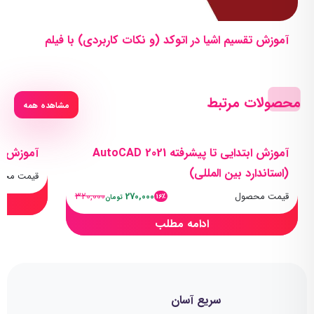
آموزش تقسیم اشیا در اتوکد (و نکات کاربردی) با فیلم
محصولات مرتبط
مشاهده همه
آموزش ابتدایی تا پیشرفته AutoCAD 2021
آموزش پر
(استاندارد بین المللی)
قیمت محص
قیمت محصول
270,000
320,000
16٪
تومان
ادامه مطلب
سریع آسان