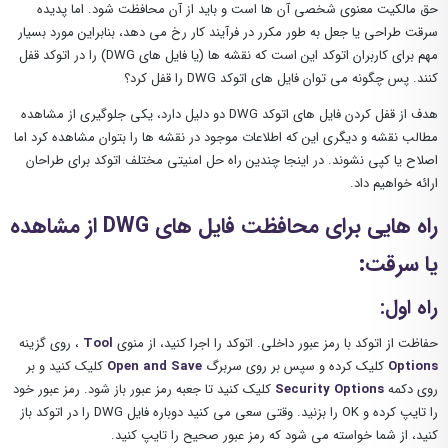
حق مالکیت معنوی شخصی آن ها است و باید از آن محافظت شود. اما پدیده
سرقت طراحی یا جعل به طور مکرر در فرآیند کار رخ می دهد، بنابراین مورد بسیار
مهم برای کاربران اتوکد این است که نقشه ها (یا فایل های DWG) را در اتوکد قفل
کنند. پس چگونه می توان فایل های اتوکد DWG را قفل کرد؟
هدف از قفل کردن فایل های اتوکد DWG دو دلیل دارد، یکی جلوگیری از مشاهده
مطالب نقشه و دیگری این که اطلاعات موجود در نقشه ها را بتوان مشاهده کرد اما
اصلاح یا کپی نشوند. در اینجا چندین راه حل امنیتی مختلف اتوکد برای طراحان
ارائه خواهیم داد.
راه هایی برای محافظت فایل های DWG از مشاهده
یا سرقت:
راه اول:
حفاظت از اتوکد با رمز عبور داخلی. اتوکد را اجرا کنید، از منوی
Tool
، روی گزینه
Options
کلیک کرده و سپس بر روی سربرگ
Open and Save
کلیک کنید و بر
روی دکمه
Security Options
کلیک کنید تا جعبه رمز عبور باز شود. رمز عبور خود
را تایپ کرده و OK را بزنید. وقتی سعی می کنید دوباره فایل DWG را در اتوکد باز
کنید، از شما خواسته می شود که رمز عبور صحیح را تایپ کنید.