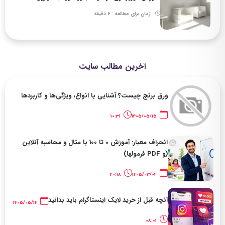
زمان برای مطالعه : 6 دقیقه
آخرین مطالب سایت
ورق برنج چیست؟ آشنایی با انواع، ویژگی‌ها و کاربردها
10:31
1405/05/15
انحراف معیار: آموزش 0 تا 100 با مثال و محاسبه آنلاین
(و PDF فرمولها)
20:18
1405/03/04
آنچه قبل از خرید لایک اینستاگرام باید بدانید
1405/05/14
08:01