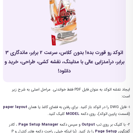
اتوکد رو قورت بده! بدون کلاس، سرعت 2 برابر، ماندگاری 3
برابر، درآمدزایی عالی با مدلینگ، نقشه کشی، طراحی، خرید و
دانلود!
ایجاد نقشه اتوکد به عنوان فایل PDF فقط خواندنی. مراحل اصلی به شرح زیر
است:
۱- فایل DWG را در اتوکد باز کنید. برای رفتن به فضای کاغذ یا همان
layout
paper
(قسمت پایین اتوکد)، روی دکمه
MODEL
کلیک کنید.
۲- با کلیک بر روی تب
Output
و سپس دکمه
Page Setup Manager
، کادر
گفتگوی
Setup
Page
را باز کنید. (یا اینکه خیلی راحت دکمه های کنترل و P