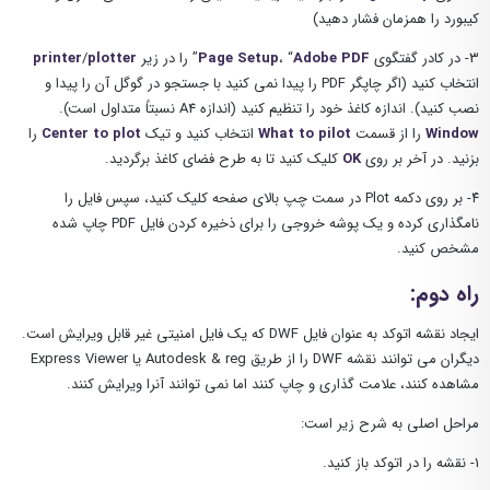
کیبورد را همزمان فشار دهید)
۳- در کادر گفتگوی
PDF
Adobe
، “
Setup
Page
” را در زیر
plotter
/
printer
انتخاب کنید (اگر چاپگر PDF را پیدا نمی کنید با جستجو در گوگل آن را پیدا و
نصب کنید). اندازه کاغذ خود را تنظیم کنید (اندازه A4 نسبتاً متداول است).
Window
را از قسمت
to pilot
What
انتخاب کنید و تیک
to plot
Center
را
بزنید. در آخر بر روی
OK
کلیک کنید تا به طرح فضای کاغذ برگردید.
۴- بر روی دکمه Plot در سمت چپ بالای صفحه کلیک کنید، سپس فایل را
نامگذاری کرده و یک پوشه خروجی را برای ذخیره کردن فایل PDF چاپ شده
مشخص کنید.
راه دوم:
ایجاد نقشه اتوکد به عنوان فایل DWF که یک فایل امنیتی غیر قابل ویرایش است.
دیگران می توانند نقشه DWF را از طریق Autodesk & reg یا Express Viewer
مشاهده کنند، علامت گذاری و چاپ کنند اما نمی توانند آنرا ویرایش کنند.
مراحل اصلی به شرح زیر است:
۱- نقشه را در اتوکد باز کنید.