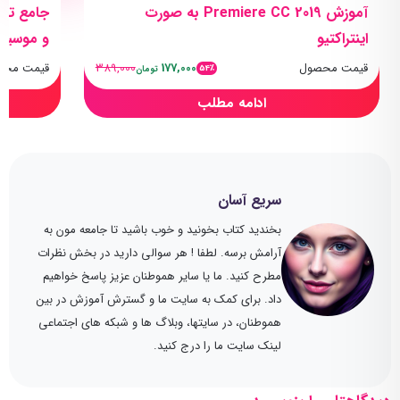
آموزش Premiere CC 2019 به صورت
جامع تری
اینتراکتیو
و موسیق
قیمت محصول
177,000
389,000
قیمت محص
54٪
تومان
ادامه مطلب
سریع آسان
بخندید کتاب بخونید و خوب باشید تا جامعه مون به
آرامش برسه. لطفا ! هر سوالی دارید در بخش نظرات
مطرح کنید. ما یا سایر هموطنان عزیز پاسخ خواهیم
داد. برای کمک به سایت ما و گسترش آموزش در بین
هموطنان، در سایتها، وبلاگ ها و شبکه های اجتماعی
لینک سایت ما را درج کنید.