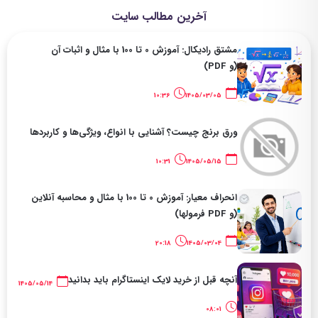
آخرین مطالب سایت
مشتق رادیکال: آموزش 0 تا 100 با مثال و اثبات آن
(و PDF)
10:36
1405/03/05
ورق برنج چیست؟ آشنایی با انواع، ویژگی‌ها و کاربردها
10:31
1405/05/15
انحراف معیار: آموزش 0 تا 100 با مثال و محاسبه آنلاین
(و PDF فرمولها)
20:18
1405/03/04
آنچه قبل از خرید لایک اینستاگرام باید بدانید
1405/05/14
08:01